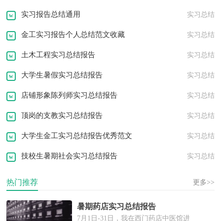
实习报告总结通用
实习总结
租房协议
离婚协议
活动策划
金工实习报告个人总结范文收藏
实习总结
邀请函
转正申请
职业规划
土木工程实习总结报告
实习总结
问候语
祝福语
发言稿
演讲稿
大学生暑假实习总结报告
实习总结
店铺形象陈列师实习总结报告
实习总结
顶岗的支教实习总结报告
实习总结
大学生金工实习总结报告优秀范文
实习总结
技校生暑期社会实习总结报告
实习总结
热门推荐
更多>>
暑期药店实习总结报告
7月1日-31日，我在西门药店中医馆进