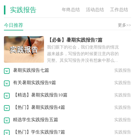
实践报告
年终总结
活动总结
工作总结
今日推荐
活动计划
工作计划
实习总结
更多>>
【必备】暑期实践报告7篇
实践报告
工作报告
年度计划
我们眼下的社会，我们使用报告的情况
越来越多，写报告的时候要注意内容的
述职报告
离职报告
实习报告
完整。其实写报告并没有想象中那么...
暑期实践报告七篇
实践报告
策划书
活动方案
工作方案
有关暑期实践报告9篇
实践报告
租房协议
离婚协议
活动策划
【精选】暑期实践报告10篇
实践报告
邀请函
转正申请
职业规划
【热门】暑期实践报告4篇
实践报告
问候语
祝福语
发言稿
演讲稿
精选学生实践报告五篇
实践报告
【热门】学生实践报告7篇
实践报告