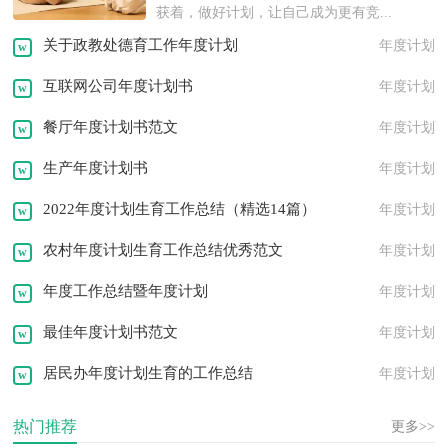
述职报告
离职报告
实习报告
获着，做好计划，让自己成为更有竞...
关于政教处德育工作年度计划
年度计划
策划书
活动方案
工作方案
互联网公司年度计划书
年度计划
租房协议
离婚协议
活动策划
餐厅年度计划书范文
年度计划
邀请函
转正申请
职业规划
生产年度计划书
年度计划
问候语
祝福语
发言稿
演讲稿
2022年度计划生育工作总结（精选14篇）
年度计划
农村年度计划生育工作总结优秀范文
年度计划
年度工作总结暨年度计划
年度计划
最佳年度计划书范文
年度计划
居民办年度计划生育的工作总结
年度计划
热门推荐
更多>>