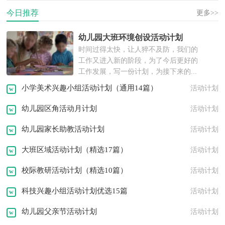
今日推荐
活动计划
工作计划
实习总结
更多>>
幼儿园大班环境创设活动计划
实践报告
工作报告
年度计划
时间过得太快，让人猝不及防，我们的
工作又进入新的阶段，为了今后更好的
述职报告
离职报告
实习报告
工作发展，写一份计划，为接下来的...
小学美术兴趣小组活动计划（通用14篇）
活动计划
策划书
活动方案
工作方案
幼儿园区角活动月计划
活动计划
租房协议
离婚协议
活动策划
幼儿园家长助教活动计划
活动计划
邀请函
转正申请
职业规划
大班区域活动计划（精选17篇）
活动计划
问候语
祝福语
发言稿
演讲稿
校际教研活动计划（精选10篇）
活动计划
科技兴趣小组活动计划优选15篇
活动计划
幼儿园父亲节活动计划
活动计划