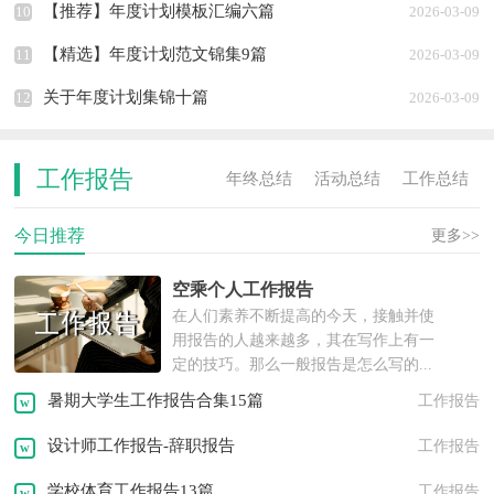
【推荐】年度计划模板汇编六篇
10
2026-03-09
【精选】年度计划范文锦集9篇
11
2026-03-09
关于年度计划集锦十篇
12
2026-03-09
工作报告
年终总结
活动总结
工作总结
今日推荐
活动计划
工作计划
实习总结
更多>>
空乘个人工作报告
实践报告
工作报告
年度计划
在人们素养不断提高的今天，接触并使
用报告的人越来越多，其在写作上有一
述职报告
离职报告
实习报告
定的技巧。那么一般报告是怎么写的...
暑期大学生工作报告合集15篇
工作报告
策划书
活动方案
工作方案
设计师工作报告-辞职报告
工作报告
租房协议
离婚协议
活动策划
学校体育工作报告13篇
工作报告