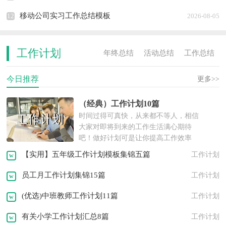
移动公司实习工作总结模板
12
2026-08-05
工作计划
年终总结
活动总结
工作总结
今日推荐
活动计划
工作计划
实习总结
更多>>
（经典）工作计划10篇
实践报告
工作报告
年度计划
时间过得可真快，从来都不等人，相信
大家对即将到来的工作生活满心期待
述职报告
离职报告
实习报告
吧！做好计划可是让你提高工作效率
的...
【实用】五年级工作计划模板集锦五篇
工作计划
策划书
活动方案
工作方案
员工月工作计划集锦15篇
工作计划
租房协议
离婚协议
活动策划
(优选)中班教师工作计划11篇
工作计划
邀请函
转正申请
职业规划
有关小学工作计划汇总8篇
工作计划