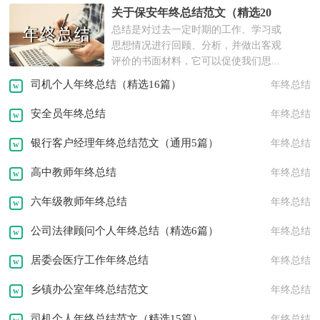
关于保安年终总结范文（精选20
实践报告
工作报告
年度计划
总结是对过去一定时期的工作、学习或
篇）
思想情况进行回顾、分析，并做出客观
述职报告
离职报告
实习报告
评价的书面材料，它可以促使我们思...
司机个人年终总结（精选16篇）
年终总结
策划书
活动方案
工作方案
安全员年终总结
年终总结
租房协议
离婚协议
活动策划
银行客户经理年终总结范文（通用5篇）
年终总结
邀请函
转正申请
职业规划
高中教师年终总结
年终总结
问候语
祝福语
发言稿
演讲稿
六年级教师年终总结
年终总结
公司法律顾问个人年终总结（精选6篇）
年终总结
居委会医疗工作年终总结
年终总结
乡镇办公室年终总结范文
年终总结
司机个人年终总结范文（精选15篇）
年终总结