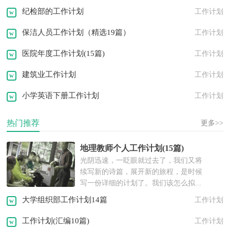
问候语
祝福语
发言稿
演讲稿
纪检部的工作计划
工作计划
保洁人员工作计划（精选19篇）
工作计划
医院年度工作计划(15篇)
工作计划
建筑业工作计划
工作计划
小学英语下册工作计划
工作计划
热门推荐
更多>>
地理教师个人工作计划(15篇)
光阴迅速，一眨眼就过去了，我们又将
续写新的诗篇，展开新的旅程，是时候
写一份详细的计划了。我们该怎么拟...
大学组织部工作计划14篇
工作计划
工作计划(汇编10篇)
工作计划