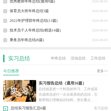
优秀教师年终总结(通用9篇)
8
2026-08-05
保育员大班年终总结3篇
9
2026-08-05
2022年护理部年终总结(13篇)
10
2026-08-05
技术员个人年终总结(精选14篇)
11
2026-08-05
乘务员年终总结(8篇)
12
2026-08-05
实习总结
年终总结
活动总结
工作总结
今日推荐
活动计划
工作计划
实习总结
更多>>
实习报告总结（通用16篇）
实践报告
工作报告
年度计划
总结就是把一个时段的学习、工作或其
完成情况进行一次全面系统的总结，它
述职报告
离职报告
实习报告
能帮我们理顺知识结构，突出重点，...
总结实习报告汇总6篇
实习总结
策划书
活动方案
工作方案