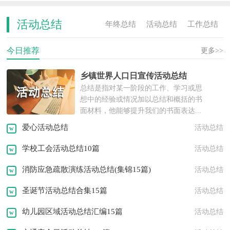
活动总结
年终总结
活动总结
工作总结
今日推荐
活动计划
工作计划
实习总结
更多>>
乡镇世界人口日宣传活动总结
实践报告
工作报告
年度计划
总结是指对某一阶段的工作、学习或思
想中的经验或情况加以总结和概括的书
述职报告
离职报告
实习报告
面材料，他能够提升我们的书面表达...
爱心活动总结
活动总结
策划书
活动方案
工作方案
学校工会活动总结10篇
活动总结
租房协议
离婚协议
活动策划
消防应急疏散演练活动总结(集锦15篇)
活动总结
邀请函
转正申请
职业规划
圣诞节活动总结合集15篇
活动总结
问候语
祝福语
发言稿
演讲稿
幼儿园区域活动总结汇编15篇
活动总结