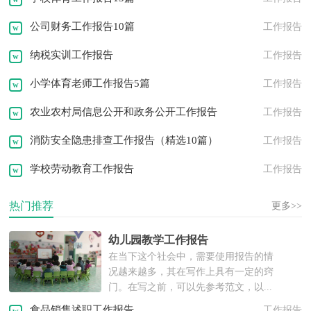
邀请函
转正申请
职业规划
公司财务工作报告10篇
工作报告
问候语
祝福语
发言稿
演讲稿
纳税实训工作报告
工作报告
小学体育老师工作报告5篇
工作报告
农业农村局信息公开和政务公开工作报告
工作报告
消防安全隐患排查工作报告（精选10篇）
工作报告
学校劳动教育工作报告
工作报告
热门推荐
更多>>
幼儿园教学工作报告
在当下这个社会中，需要使用报告的情
况越来越多，其在写作上具有一定的窍
门。在写之前，可以先参考范文，以...
食品销售述职工作报告
工作报告