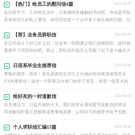
讲，这些变化亦
【热门】给员工的慰问信4篇
2026-08-09
在日常学习、工作和生活中，大家都经常接触到书信吧，书信是写给
具体收信人的私人通信。相信写信是一个让许多人都头痛的问题，以
下是小编为大家收集的给员工的慰问信4篇，希望能够帮助到大家。
给员工的慰问信 篇1
【荐】业务员辞职信
2026-08-08
在公司奋斗了好几年之后，总会有一些因素让我们选择辞职，这时就
需要学习写辞职信吧。那么，辞职信到底怎么写呢？以下是小编为大
家整理的业务员辞职信，希望能够帮助到大家。业务员辞职信1尊敬
的领导：您好！本人自
日语系毕业生推荐信
2026-08-08
尊敬的领导：您好！首先感谢您在百忙之中抽出时间来阅读我学生
XX的推荐信！这对一个即将迈出校门的学子而言，将是一份莫大的
鼓励。作为日语专业的学生,入校以来，XX同学坚持刻苦学习，通过
四年的积累，拥有了作
给好友的一封道歉信
2026-08-08
在充满活力，日益开放的今天，我们经常会遇到要写道歉信的情况，
写道歉信时要注意解释清楚事情原委，认同对方的感受并给予安慰。
那么你有了解过道歉信吗？下面是小编帮大家整理的给好友的一封道
歉信，欢迎大家借鉴与
个人求职信汇编15篇
2026-08-08