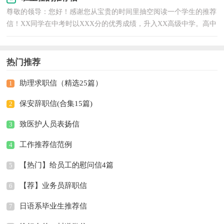
尊敬的领导：您好！感谢您从宝贵的时间里抽空阅读一个学生的推荐
信！XX同学在中考时以XXX分的优秀成绩，升入XX高级中学。高中
三年，他不仅学习成绩名列前茅，而且积极参加学校各项活动，品德
优秀。他有强烈的
热门推荐
助理求职信（精选25篇）
1
保安辞职信(合集15篇)
2
致医护人员表扬信
3
工作推荐信范例
4
【热门】给员工的慰问信4篇
5
【荐】业务员辞职信
6
日语系毕业生推荐信
7