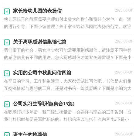
的专科应届生求职信，仅供参考，大家一起来看看吧。专科应届生求
职信1尊敬的贵公司领
家长给幼儿园的表扬信
2026-08-08
幼儿园孩子的教育需要老师们付出极大的耐心和责任心对他一点一滴
的进行引导。下面小编整理了关于家长给幼儿园的表扬信范文。欢迎
参考! 家长给幼儿园的表扬信【1】 尊敬的园长,老师: 您们好!我仅以
此信表达我
关于离职感谢信集锦七篇
2026-08-08
我们眼下的社会，男女老少都可能需要用到感谢信，请注意不同种类
的感谢信具有不同的用途。怎么写感谢信才能避免踩雷呢？下面是小
编收集整理的离职感谢信10篇，仅供参考，大家一起来看看吧。离职
感谢信 篇1尊敬的
实用的公司中秋慰问信四篇
2026-08-08
在平日的学习、工作和生活里，大家都尝试过写信吧，书信是人们相
互交流情感与思想的工具。还是对书信一筹莫展吗？下面是小编为大
家整理的公司中秋慰问信4篇，欢迎阅读，希望大家能够喜欢。公司
中秋慰问信 篇1慰问
公司实习生辞职信(集合15篇)
2026-08-08
在职场打拼多年后，我们经过衡量后，会选择与现在的工作告别，当
我们辞职时都要是写辞职信的。辞职信应该包括什么内容?以下是小
编整理的公司实习生辞职信，仅供参考，希望能够帮助到大家。公司
实习生辞职信1尊敬的
班主任的推荐信
2026-08-08