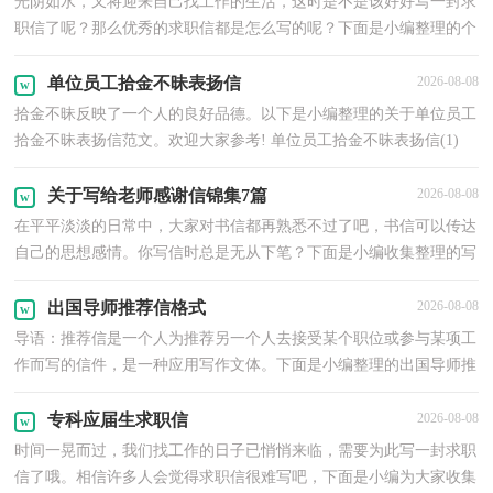
光阴如水，又将迎来自己找工作的生活，这时是不是该好好写一封求
职信了呢？那么优秀的求职信都是怎么写的呢？下面是小编整理的个
人求职信，供大家参考借鉴，希望可以帮助到有需要的朋友。个人求
职信1尊敬的领导：您
单位员工拾金不昧表扬信
2026-08-08
拾金不昧反映了一个人的良好品德。以下是小编整理的关于单位员工
拾金不昧表扬信范文。欢迎大家参考! 单位员工拾金不昧表扬信(1)
“我在马路边捡到一分钱，把它交到警察叔叔手里面……” 当我们许
多人打小起就
关于写给老师感谢信锦集7篇
2026-08-08
在平平淡淡的日常中，大家对书信都再熟悉不过了吧，书信可以传达
自己的思想感情。你写信时总是无从下笔？下面是小编收集整理的写
给老师感谢信8篇，欢迎大家借鉴与参考，希望对大家有所帮助。写
给老师感谢信 篇1尊
出国导师推荐信格式
2026-08-08
导语：推荐信是一个人为推荐另一个人去接受某个职位或参与某项工
作而写的信件，是一种应用写作文体。下面是小编整理的出国导师推
荐信格式，希望对大家有所帮助。出国导师推荐信1尊敬的领导：本
人应**大学**学院
专科应届生求职信
2026-08-08
时间一晃而过，我们找工作的日子已悄悄来临，需要为此写一封求职
信了哦。相信许多人会觉得求职信很难写吧，下面是小编为大家收集