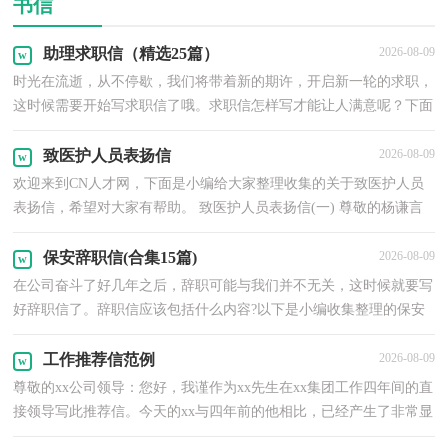
书信
助理求职信（精选25篇）
2026-08-09
时光在流逝，从不停歇，我们将带着新的期许，开启新一轮的求职，
这时候需要开始写求职信了哦。求职信怎样写才能让人满意呢？下面
是小编为大家整理的助理求职信，仅供参考，欢迎大家阅读。助理求
职信 篇1尊敬的校领
致医护人员表扬信
2026-08-09
欢迎来到CN人才网，下面是小编给大家整理收集的关于致医护人员
表扬信，希望对大家有帮助。 致医护人员表扬信(一) 尊敬的杨谦言
医生、吴爱贞医生及有关医务人员： 您们好! 这次我爱人因患糖尿
病，合并尿道、
保安辞职信(合集15篇)
2026-08-09
在公司奋斗了好几年之后，辞职可能与我们并不无关，这时候就要写
好辞职信了。辞职信应该包括什么内容?以下是小编收集整理的保安
辞职信，仅供参考，大家一起来看看吧。保安辞职信1尊敬的何总：
您好！像我这样的小人
工作推荐信范例
2026-08-09
尊敬的xx公司领导：您好，我谨作为xx先生在xx集团工作四年间的直
接领导写此推荐信。今天的xx与四年前的他相比，已经产生了非常显
著的变化。而作为一位独立负责一个分厂所有行政事务的管理者来