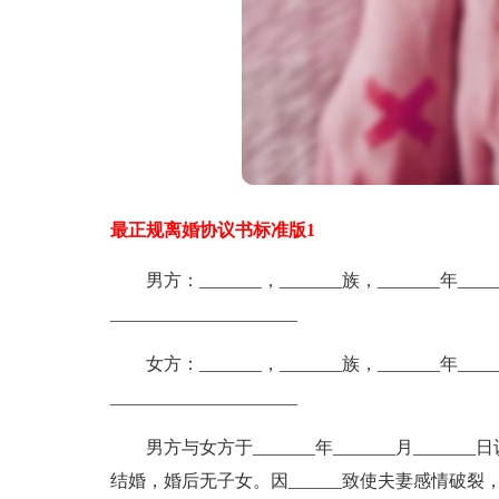
最正规离婚协议书标准版1
男方：_______，_______族，_______年___
_____________________
女方：_______，_______族，_______年___
_____________________
男方与女方于_______年_______月_______日认识
结婚，婚后无子女。因______致使夫妻感情破