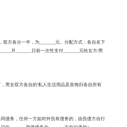
双方各分一半，为_______元。分配方式：各自名下
___月_______日前一次性支付_______元给女方/男
男女双方各自的'私人生活用品及首饰归各自所有
同债务，任何一方如对外负有债务的，由负债方自行