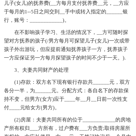
儿子(女儿)的抚养费(__方每月支付抚养费__元，__方应
于每月的1--5日之间交到__手中或转入指定的______银
行，账号：____________)。
在不影响孩子学习、生活的情况下，__方可随时探
望对方抚养的孩子(/男方每月可探望儿子(女儿)一次或带
孩子外出游玩，但应提前通知抚养孩子一方，抚养孩子
一方应保证另一方每月探望孩子的时间不少于一天。).
3、夫妻共同财产的处理
(1)存款：双方名下现有银行存款共______元，双方
各分一半，为______元。分配方式：各自名下的存款保
持不变，但男方(女方)应于____年__月__日前一次性支
付____元给女方(男方)。
(2)房屋：夫妻共同所有的位于____________的房地
产所有权归___方所有，过户费有___方负责;取得房屋所