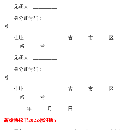
见证人：_________
身分证号码：______________________________
号
住址：_______________省______市______区
______路______号
见证人：_________
身分证号码：______________________________
号
住址：_______________省______市______区
______路______号
_____年______月______日
离婚协议书2022标准版5