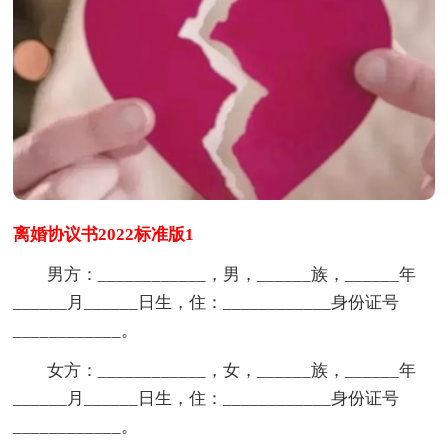
离婚协议书2022标准版1
男方：____________，男，______族，______年
______月______日生，住：____________身份证号
____________。
女方：____________，女，______族，______年
______月______日生，住：____________身份证号
____________。