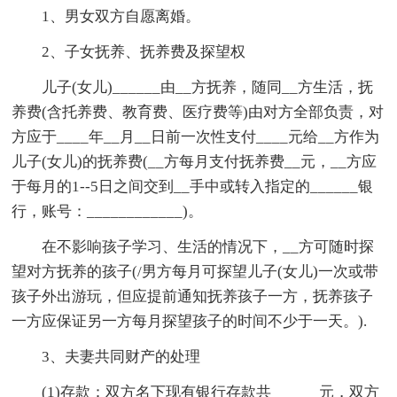
1、男女双方自愿离婚。
2、子女抚养、抚养费及探望权
儿子(女儿)______由__方抚养，随同__方生活，抚
养费(含托养费、教育费、医疗费等)由对方全部负责，对
方应于____年__月__日前一次性支付____元给__方作为
儿子(女儿)的抚养费(__方每月支付抚养费__元，__方应
于每月的1--5日之间交到__手中或转入指定的______银
行，账号：____________)。
在不影响孩子学习、生活的情况下，__方可随时探
望对方抚养的孩子(/男方每月可探望儿子(女儿)一次或带
孩子外出游玩，但应提前通知抚养孩子一方，抚养孩子
一方应保证另一方每月探望孩子的时间不少于一天。).
3、夫妻共同财产的处理
(1)存款：双方名下现有银行存款共______元，双方