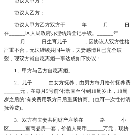
协议人甲方：__________________
协议人乙方：__________________
协议人甲方乙方双方于______年______月______日
在______区人民政府办理结婚登记手续。______年
______月______日生育儿子______，因协议人双方性格
严重不合，无法继续共同生活，夫妻感情且已完全破
裂，现双方就自愿离婚一事达成如下协议：
1、甲方与乙方自愿离婚。
2、儿子______由女方抚养，由男方每月给付抚养费
______元，在每月5号前付清;直至付到18周岁止，18周
岁之后的`有关费用双方日后重新协商。(也可一次性付清
抚养费)。
3、双方有夫妻共同财产座落在______路______小
区______室商品房一套，价值人民币______万元，现协