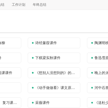
总结
工作计划
年终总结
咏柳
诗经蒹葭课件
陶渊明
件
下棋梁实秋课件
鲁迅雪
说课课件
《想别人没想到的》的课文原文课件
晚上的太阳课
《动手做做看》课文原文及课件
河中石
习课件参考
采薇课件
《送杜少府之