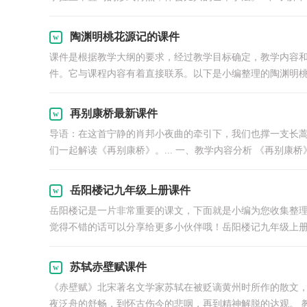
陶渊明桃花源记的课件
课件是根据教学大纲的要求，经过教学目标确定，教学内容
件。它与课程内容有着直接联系。以下是小编整理的陶渊明桃
再别康桥最新课件
导语：在这首宁静的肖邦小夜曲的牵引下，我们也撑一支长
们一起解读《再别康桥》。... 一、教学内容分析 《再别康
岳阳楼记九年级上册课件
岳阳楼记是一片非常重要的课文，下面就是小编为您收集整
觉得不错的话可以分享给更多小伙伴哦！岳阳楼记九年级上册
苏轼赤壁赋课件
《赤壁赋》北宋著名文学家苏轼在被贬谪黄州时所作的散文
夜泛舟的舒畅，到怀古伤今的悲咽，再到精神解脱的达观。 