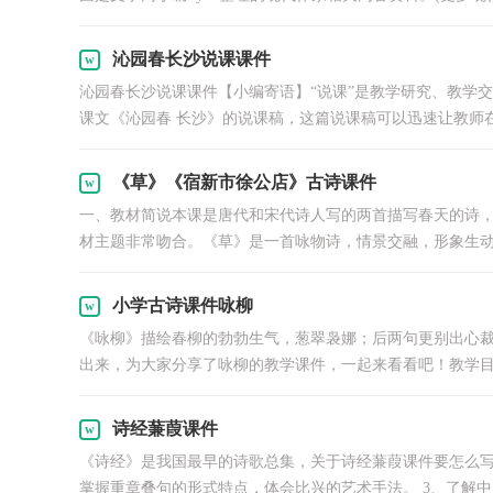
沁园春长沙说课课件
沁园春长沙说课课件【小编寄语】“说课”是教学研究、教学
课文《沁园春 长沙》的说课稿，这篇说课稿可以迅速让教师
《草》《宿新市徐公店》古诗课件
一、教材简说本课是唐代和宋代诗人写的两首描写春天的诗
材主题非常吻合。《草》是一首咏物诗，情景交融，形象生
小学古诗课件咏柳
《咏柳》描绘春柳的勃勃生气，葱翠袅娜；后两句更别出心裁
出来，为大家分享了咏柳的教学课件，一起来看看吧！教学目
诗经蒹葭课件
《诗经》是我国最早的诗歌总集，关于诗经蒹葭课件要怎么写呢
掌握重章叠句的形式特点，体会比兴的艺术手法。 3、了解