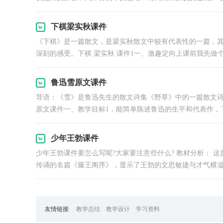
下棋梁实秋课件
《下棋》是一篇散文，是梁实秋散文中较有代表性的一篇，
深刻的感受。下棋 梁实秋 课件1一、激趣定向上课前我先做
鲁迅雪原文课件
导语：《雪》是鲁迅先生的散文诗集《野草》中的一篇散文
原文课件一、教学目标1．能简单陈述鲁迅的生平和代表作，
少年王勃课件
少年王勃课件要怎么写呢?大家要注意些什么? 教材分析： 
传诵的名篇《藤王阁序》，显示了王勃的文思敏捷与才气横溢
友情链接
:
教学总结
教学设计
学习资料