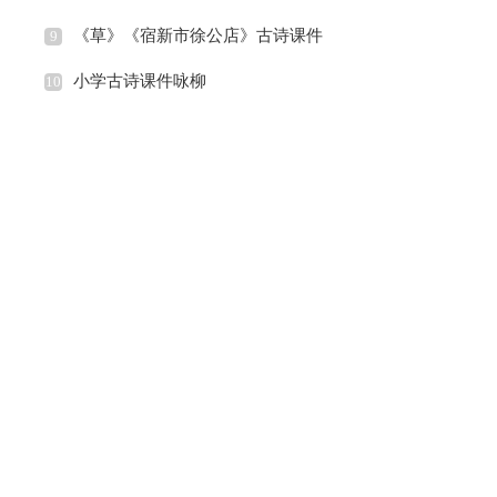
《草》《宿新市徐公店》古诗课件
9
小学古诗课件咏柳
10