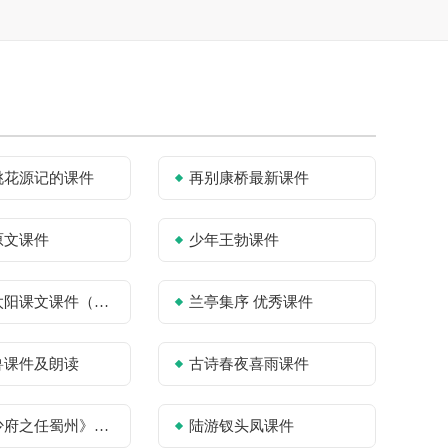
桃花源记的课件
再别康桥最新课件
原文课件
少年王勃课件
文课件（通用10篇）
兰亭集序 优秀课件
兽课件及朗读
古诗春夜喜雨课件
任蜀州》教学设计课件
陆游钗头凤课件