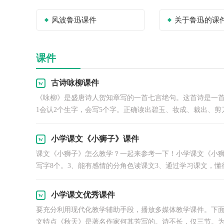
风波鲁迅课件
关于鲁迅的课
课件
古诗咏柳课件
《咏柳》是盛唐诗人贺知章写的一首七言绝句。这首诗是一
1会认2个生字，会写5个字。正确读出碧玉、妆成、裁出、剪
小学课文《小狮子》课件
课文《小狮子》怎么教学？一起来参考一下！小学课文《小狮
写字8个。3、能有感情的分角色读课文3、通过学习课文，
小学课文优秀课件
要充分利用现代化教学辅助手段，播放多媒体教学课件。下
文特点《秋天》是著名作家何其芳写的。诗不长，仅三节。