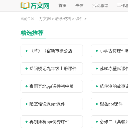
首页
书信
活动总结
工作
万文网
教学资料
课件
当前位置：
>
>
>
精选推荐
《草》《宿新市徐公店》古诗课件
小学古诗课件
岳阳楼记九年级上册课件
苏轼赤壁赋课
夜雨寄北ppt课件初中版
范仲淹的故事
陋室铭说课ppt课件
望岳ppt课件
再别康桥ppt优秀课件
必修二《离骚》 复