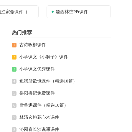
傲课件（通用10篇）
题西林壁PPt课件
热门推荐
古诗咏柳课件
1
小学课文《小狮子》课件
2
小学课文优秀课件
3
鱼我所欲也课件（精选10篇）
4
岳阳楼记免费课件
5
雪鲁迅课件（精选10篇）
6
林清玄桃花心木课件
7
沁园春长沙说课课件
8