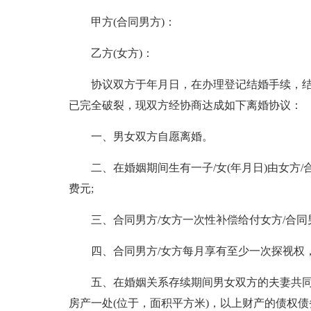
甲方(合同男方)：
乙方(女方)：
协议双方于年月日，在办理登记结婚手续，结
已完全破裂，现双方经协商达成如下离婚协议：
一、男女双方自愿离婚。
二、在婚姻期间生有一子/女(年月日)由女方/
费元;
三、合同男方/女方一次性补偿给付女方/合同男
四、合同男方/女方每月享有至少一次探视权，
五、在婚姻关系存续期间男女双方的夫妻共同财产
房产一处(位于，面积平方米)，以上财产的债权