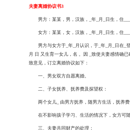
夫妻离婚协议书3
男方：某某，男，汉族，_年_月_日生，住________
女方：某某，女，汉族，_年_月_日生，住________
男方与女方于_年_月认识，于_年_月_日在_登记
月 日 又生育一女儿，名 。因 _致使夫妻感情
致意见，订立离婚协议如下：
一、男女双方自愿离婚。
二、子女抚养、抚养费及探望权：
两个女儿_ 由男方抚养，随男方生活，抚养费
在不影响孩子学习、生活的情况下，女方可随
三、夫妻共同财产的处理：