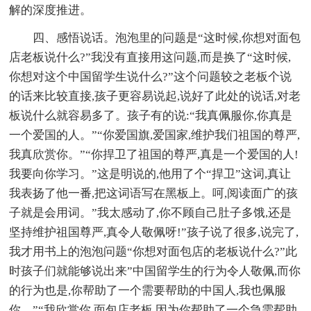
解的深度推进。
四、感悟说话。泡泡里的问题是“这时候,你想对面包
店老板说什么?”我没有直接用这问题,而是换了“这时候,
你想对这个中国留学生说什么?”这个问题较之老板个说
的话来比较直接,孩子更容易说起,说好了此处的说话,对老
板说什么就容易多了。孩子有的说:“我真佩服你,你真是
一个爱国的人。”“你爱国旗,爱国家,维护我们祖国的尊严,
我真欣赏你。”“你捍卫了祖国的尊严,真是一个爱国的人!
我要向你学习。”这是明说的,他用了个“捍卫”这词,真让
我表扬了他一番,把这词语写在黑板上。呵,阅读面广的孩
子就是会用词。”我太感动了,你不顾自己肚子多饿,还是
坚持维护祖国尊严,真令人敬佩呀!”孩子说了很多,说完了,
我才用书上的泡泡问题“你想对面包店的老板说什么?”此
时孩子们就能够说出来”中国留学生的行为令人敬佩,而你
的行为也是,你帮助了一个需要帮助的中国人,我也佩服
你。”“我欣赏你,面包店老板,因为你帮助了一个急需帮助