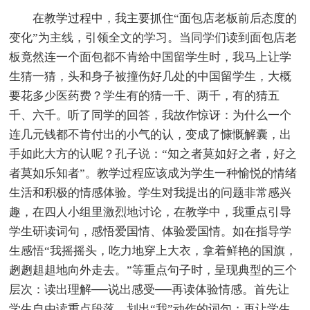
在教学过程中，我主要抓住“面包店老板前后态度的
变化”为主线，引领全文的学习。当同学们读到面包店老
板竟然连一个面包都不肯给中国留学生时，我马上让学
生猜一猜，头和身子被撞伤好几处的中国留学生，大概
要花多少医药费？学生有的猜一千、两千，有的猜五
千、六千。听了同学的回答，我故作惊讶：为什么一个
连几元钱都不肯付出的小气的认，变成了慷慨解囊，出
手如此大方的认呢？孔子说：“知之者莫如好之者，好之
者莫如乐知者”。教学过程应该成为学生一种愉悦的情绪
生活和积极的情感体验。学生对我提出的问题非常感兴
趣，在四人小组里激烈地讨论，在教学中，我重点引导
学生研读词句，感悟爱国情、体验爱国情。如在指导学
生感悟“我摇摇头，吃力地穿上大衣，拿着鲜艳的国旗，
趔趔趄趄地向外走去。”等重点句子时，呈现典型的三个
层次：读出理解──说出感受──再读体验情感。首先让
学生自由读重点段落，划出“我”动作的词句；再让学生