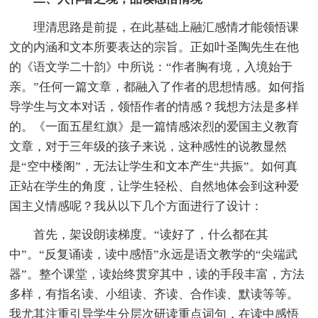
理清思路是前提，在此基础上融汇感情才能领悟课
文的内涵和文本所要表达的宗旨。正如叶圣陶先生在他
的《语文学二十韵》中所说：“作者胸有境，入境始于
亲。”任何一篇文章，都融入了作者的思想情感。如何指
导学生与文本对话，领悟作者的情感？我想方法是多样
的。《一面五星红旗》是一篇情感浓烈的爱国主义教育
文章，对于三年级的孩子来说，这种感性的说教显然
是“空中楼阁”，无法让学生和文本产生“共振”。如何真
正站在学生的角度，让学生轻松、自然地体会到这种爱
国主义情感呢？我从以下几个方面进行了设计：
首先，架设朗读梯度。“读好了，什么都在其
中”。“反复诵读，读中感悟”永远是语文教学的“尖端武
器”。整个课堂，读始终贯穿其中，读的手段丰富，方法
多样，有指名读、小组读、齐读、合作读、默读等等。
我尤其注重引导学生分层次研读重点词句，在读中感悟