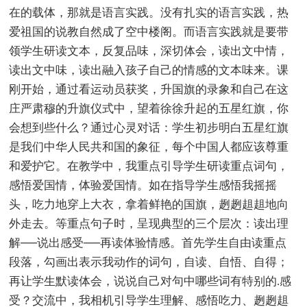
在的载体，那就是语言实践。没有扎实的语言实践，热
爱祖国的说教自然成了空中楼阁。而语言实践就是要带
领学生研读文本，反复品味，深切体会，读出文中情，
读出文中味，读出融入孩子自己的情感的文本味来。课
刚开始，通过看运动员获奖，升国旗的录象和自己在这
庄严肃穆的升旗仪式中，望着徐徐升起的五星红旗，你
会想到些什么？通过心灵对话：学生初步明白五星红旗
是我们中华人民共和国的象征，每个中国人都应该尊重
和爱护它。在教学中，我重点引导学生研读重点词句，
感悟爱国情，体验爱国情。如在指导学生感悟我摇摇
头，吃力地穿上大衣，拿着鲜艳的国旗，趔趔趄趄地向
外走去。等重点句子时，呈现典型的三个层次：读出理
解──说出感受──再读体验情感。首先学生自由读重点
段落，勾画出表示我动作的词句，自读、自悟、自得；
再让学生默读体会，说说自己对句中哪些词有特别的.感
受？交流中，我相机引导学生理解、感悟吃力、趔趔趄