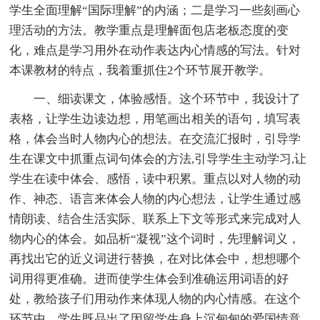
学生全面理解“国际理解”的内涵；二是学习一些刻画心
理活动的方法。教学重点是理解面包店老板态度的变
化，难点是学习用外在动作表达内心情感的写法。针对
本课教材的特点，我着重抓住2个环节展开教学。
一、细读课文，体验感悟。这个环节中，我设计了
表格，让学生边读边想，用笔画出相关的语句，填写表
格，体会当时人物内心的想法。在交流汇报时，引导学
生在课文中抓重点词句体会的方法,引导学生主动学习,让
学生在读中体会、感悟，读中积累。重点以对人物的动
作、神态、语言来体会人物的内心想法，让学生通过感
情朗读、结合生活实际、联系上下文等形式来完成对人
物内心的体会。如品析“凝视”这个词时，先理解词义，
再找出它的近义词进行替换，在对比体会中，想想哪个
词用得更准确。进而使学生体会到准确运用词语的好
处，教给孩子们用动作来体现人物的内心情感。在这个
环节中，学生既品出了因留学生身上沉甸甸的爱国情意