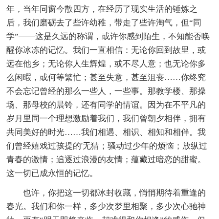
年，当年同窗今散四方，在经历了现实生活的锤炼之
后，我们磨砺去了些许幼稚，带走了些许淘气，但“同
学”——这是久远的称谓，或许你感到陌生，不知能否唤
醒你冰冻的记忆。我们一直相信：无论你回到故里，或
远在他乡；无论你人生辉煌，或不尽人意；也无论你多
么闲暇，或何等繁忙；甚至失意，甚至沮丧……你终究
不会忘记曾经的那么一些人，一些事。那教学楼、那操
场、那母校的晨铃，还有同学的情谊。因为在不平凡的
岁月里同一个理想激励着我们，我们曾朝夕相伴，拥有
共同美好的时光……我们相遇、相识、相知和相伴。我
们曾经嬉戏过孩提的'无猜；骚动过少年的烦恼；放纵过
青春的激情；追逐过浪漫的友情；蕴藏过暗恋的甜蜜。
这一切已成永恒的记忆。
也许，你把这一切都冰封收藏，悄悄期待着重逢的
春光。我们和你一样，多少次梦里相聚，多少次心驰神