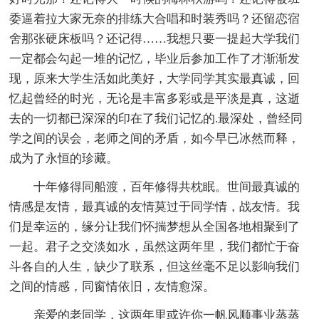
委逼着拉大家无奈的排练大合唱和时装秀吗？还留恋宿
舍那张硬床板吗？还记得……我想只要一提起大学我们
一定都会勾起一堆的记忆，毕业后参加工作了才渐渐发
现，原来大学生活如此美好，大学同学其实最真诚，回
忆起曾经的时光，无论是丰富多彩或是平淡是真，这逝
去的一切都已深深的印在了我们记忆的.最深处，曾经同
学之间的误会，老师之间的矛盾，如今早已冰然而释，
成为了永恒的珍藏。
十年修得同船渡，百年修得共枕眠。世间最真诚的
情感是友情，最真诚的友情莫过于同学情，战友情。我
们是幸运的，缘分让我们怀揣梦想从全国各地相聚到了
一起。君子之交淡如水，虽然这两年里，我们都忙于奋
斗各自的人生，缺少了联系，但这丝毫不足以影响我们
之间的情感，同窗情依旧，友情愈深。
亲爱的老同学，这两年里或许你一帆风顺事业蒸蒸