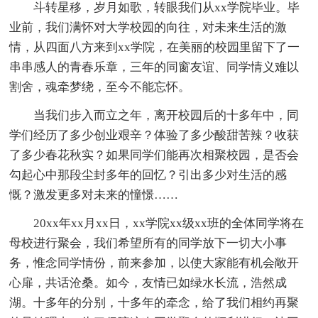
斗转星移，岁月如歌，转眼我们从xx学院毕业。毕
业前，我们满怀对大学校园的向往，对未来生活的激
情，从四面八方来到xx学院，在美丽的校园里留下了一
串串感人的青春乐章，三年的同窗友谊、同学情义难以
割舍，魂牵梦绕，至今不能忘怀。
当我们步入而立之年，离开校园后的十多年中，同
学们经历了多少创业艰辛？体验了多少酸甜苦辣？收获
了多少春花秋实？如果同学们能再次相聚校园，是否会
勾起心中那段尘封多年的回忆？引出多少对生活的感
慨？激发更多对未来的憧憬……
20xx年xx月xx日，xx学院xx级xx班的全体同学将在
母校进行聚会，我们希望所有的同学放下一切大小事
务，惟念同学情份，前来参加，以使大家能有机会敞开
心扉，共话沧桑。如今，友情已如绿水长流，浩然成
湖。十多年的分别，十多年的牵念，给了我们相约再聚