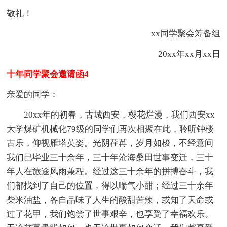
敬礼！
xx同学聚会筹备组
20xx年xx月xx日
十年同学聚会邀请函4
亲爱的同学：
20xx年的初春，古城西安，樱花烂漫，我们西安xx
大学煤矿机械化79级的同学们再次相聚在此，聆听钟楼
古乐，仰视雁塔英姿。光阴荏苒，岁月如梭，不经意间
我们已毕业三十余年，三十年沧海桑田世事变迁，三十
年人在旅途风雨兼程。经过这三十余年的拼搏奋斗，我
们都找到了自己的位置，得以喘气小酣；经过三十余年
柴米油盐，各自品味了人生的酸甜苦辣，或知了天命或
过了花甲，我们饱尝了世事艰辛，也享受了幸福欢乐。