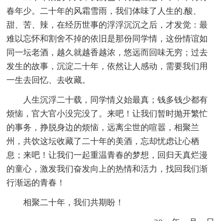
春年少。二十年的风霜雪雨，我们体味了人生的.酸、
甜、苦、辣，在经历世事的浮浮沉沉之后，才发觉：最
难以忘怀和割舍不掉的依旧是那份同学情，这份情谊如
同一坛老酒，越久就越香越浓，悠远而回味无穷；过去
发生的故事，沉淀二十年，依然让人感动，需要我们用
一生去回忆、去收藏。
人生沉浮二十载，同学情义始最真；钱多钱少都有
烦恼，官大官小没完没了。来吧！让我们暂时抛开繁忙
的事务，挣脱身边的烦恼，远离尘世的喧嚣，相聚兰
州，共饮这坛收藏了二十年的美酒，忘却忧虑让心栖
息；来吧！让我们一起重温青春的梦想，回归天真烂漫
的童心，激发我们奋发向上的热情和活力，找回我们渐
行渐远的青春！
相聚二十年，我们共期盼！