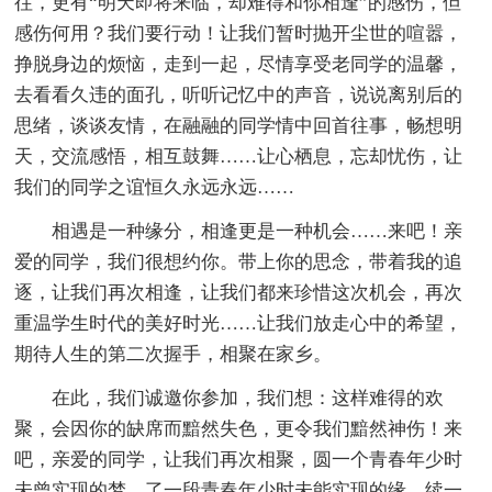
往，更有“明天即将来临，却难得和你相逢”的感伤，但
感伤何用？我们要行动！让我们暂时抛开尘世的喧嚣，
挣脱身边的烦恼，走到一起，尽情享受老同学的温馨，
去看看久违的面孔，听听记忆中的声音，说说离别后的
思绪，谈谈友情，在融融的同学情中回首往事，畅想明
天，交流感悟，相互鼓舞……让心栖息，忘却忧伤，让
我们的同学之谊恒久永远永远……
相遇是一种缘分，相逢更是一种机会……来吧！亲
爱的同学，我们很想约你。带上你的思念，带着我的追
逐，让我们再次相逢，让我们都来珍惜这次机会，再次
重温学生时代的美好时光……让我们放走心中的希望，
期待人生的第二次握手，相聚在家乡。
在此，我们诚邀你参加，我们想：这样难得的欢
聚，会因你的缺席而黯然失色，更令我们黯然神伤！来
吧，亲爱的同学，让我们再次相聚，圆一个青春年少时
未曾实现的梦，了一段青春年少时未能实现的缘，续一