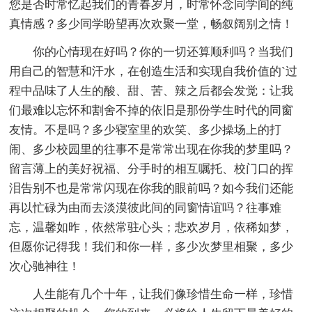
您是否时常忆起我们的青春岁月，时常怀念同学间的纯
真情感？多少同学盼望再次欢聚一堂，畅叙阔别之情！
你的心情现在好吗？你的一切还算顺利吗？当我们
用自己的智慧和汗水，在创造生活和实现自我价值的`过
程中品味了人生的酸、甜、苦、辣之后都会发觉：让我
们最难以忘怀和割舍不掉的依旧是那份学生时代的同窗
友情。不是吗？多少寝室里的欢笑、多少操场上的打
闹、多少校园里的往事不是常常出现在你我的梦里吗？
留言薄上的美好祝福、分手时的相互嘱托、校门口的挥
泪告别不也是常常闪现在你我的眼前吗？如今我们还能
再以忙碌为由而去淡漠彼此间的同窗情谊吗？往事难
忘，温馨如昨，依然常驻心头；悲欢岁月，依稀如梦，
但愿你记得我！我们和你一样，多少次梦里相聚，多少
次心驰神往！
人生能有几个十年，让我们像珍惜生命一样，珍惜