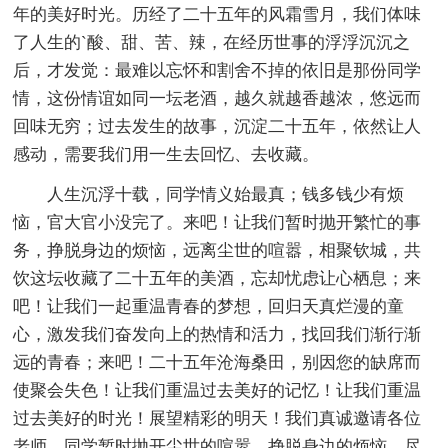
年的美好时光。历经了二十五年的风霜雪月，我们体味
了人生的`酸、甜、苦、辣，在经历世事的浮浮沉沉之
后，才发觉：最难以忘怀和割舍不掉的依旧是那份同学
情，这份情谊如同一坛老酒，越久就越香越浓，悠远而
回味无穷；过去发生的故事，沉淀二十五年，依然让人
感动，需要我们用一生去回忆、去收藏。
人生沉浮十载，同学情义始最真；钱多钱少有烦
恼，官大官小没完了。来吧！让我们暂时抛开繁忙的事
务，挣脱身边的烦恼，远离尘世的喧嚣，相聚钦城，共
饮这坛收藏了二十五年的美酒，忘却忧虑让心栖息；来
吧！让我们一起重温青春的梦想，回归天真烂漫的童
心，激发我们奋发向上的热情和活力，找回我们渐行渐
远的青春；来吧！二十五年沧海桑田，别因您的缺席而
使聚会失色！让我们重温过去美好的记忆！让我们重温
过去美好的时光！展望精彩的明天！我们真诚邀请各位
老师、同学暂时抛开尘世的喧嚣，挣脱身边的烦恼，尽