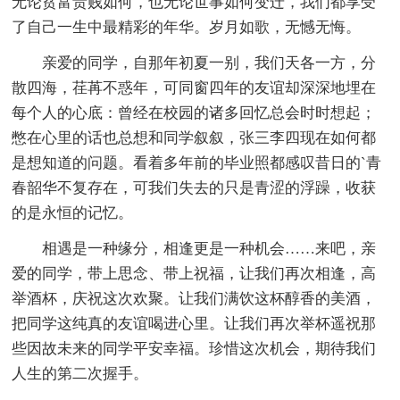
无论贫富贵贱如何，也无论世事如何变迁，我们都享受
了自己一生中最精彩的年华。岁月如歌，无憾无悔。
亲爱的同学，自那年初夏一别，我们天各一方，分
散四海，荏苒不惑年，可同窗四年的友谊却深深地埋在
每个人的心底：曾经在校园的诸多回忆总会时时想起；
憋在心里的话也总想和同学叙叙，张三李四现在如何都
是想知道的问题。看着多年前的毕业照都感叹昔日的`青
春韶华不复存在，可我们失去的只是青涩的浮躁，收获
的是永恒的记忆。
相遇是一种缘分，相逢更是一种机会……来吧，亲
爱的同学，带上思念、带上祝福，让我们再次相逢，高
举酒杯，庆祝这次欢聚。让我们满饮这杯醇香的美酒，
把同学这纯真的友谊喝进心里。让我们再次举杯遥祝那
些因故未来的同学平安幸福。珍惜这次机会，期待我们
人生的第二次握手。