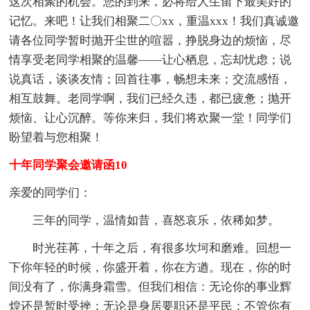
这次相聚的机会。您的到来，必将给人生留下最美好的
记忆。来吧！让我们相聚二〇xx，重温xxx！我们真诚邀
请各位同学暂时抛开尘世的喧嚣，挣脱身边的烦恼，尽
情享受老同学相聚的温馨——让心栖息，忘却忧虑；说
说真话，谈谈友情；回首往事，畅想未来；交流感悟，
相互鼓舞。老同学啊，我们已经久违，都已疲惫；抛开
烦恼、让心沉醉。等你来归，我们将欢聚一堂！同学们
盼望着与您相聚！
十年同学聚会邀请函10
亲爱的同学们：
三年的同学，温情如昔，喜怒哀乐，依稀如梦。
时光荏苒，十年之后，有很多坎坷和磨难。回想一
下你年轻的时候，你盛开着，你在方遒。现在，你的时
间没有了，你满身霜雪。但我们相信：无论你的事业辉
煌还是暂时受挫；无论是身居要职还是平民；不管你有