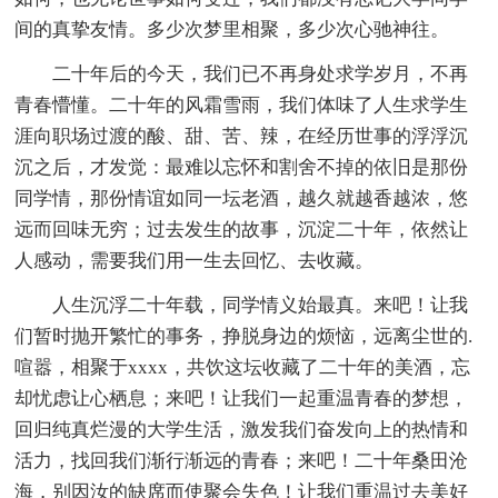
间的真挚友情。多少次梦里相聚，多少次心驰神往。
二十年后的今天，我们已不再身处求学岁月，不再
青春懵懂。二十年的风霜雪雨，我们体味了人生求学生
涯向职场过渡的酸、甜、苦、辣，在经历世事的浮浮沉
沉之后，才发觉：最难以忘怀和割舍不掉的依旧是那份
同学情，那份情谊如同一坛老酒，越久就越香越浓，悠
远而回味无穷；过去发生的故事，沉淀二十年，依然让
人感动，需要我们用一生去回忆、去收藏。
人生沉浮二十年载，同学情义始最真。来吧！让我
们暂时抛开繁忙的事务，挣脱身边的烦恼，远离尘世的.
喧嚣，相聚于xxxx，共饮这坛收藏了二十年的美酒，忘
却忧虑让心栖息；来吧！让我们一起重温青春的梦想，
回归纯真烂漫的大学生活，激发我们奋发向上的热情和
活力，找回我们渐行渐远的青春；来吧！二十年桑田沧
海，别因汝的缺席而使聚会失色！让我们重温过去美好