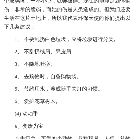
个玻璃球，一不小心，就会破碎。现在的地球是遍体鳞
伤，非常的脆弱，而她的伤是人类造成的。但我们还要
生活在这片土地上，所以我代表环保天使向你们提出以
下几条建议：
1、 不要乱扔白色垃圾，应将垃圾进行分类。
2、 不乱扔纸屑、果皮屑。
3、 不随地吐痰。
4、 去购物时，自备购物袋。
5、 节约用水，养成随手关灯的习惯。
6、 爱护花草树木。
(4) 动动手
a、变废为宝
△牛奶盒→可爱的小动物、各种玩具、人偶、礼物