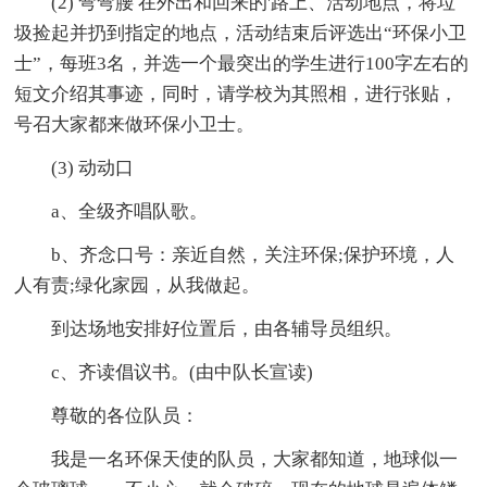
(2) 弯弯腰 在外出和回来的'路上、活动地点，将垃
圾捡起并扔到指定的地点，活动结束后评选出“环保小卫
士”，每班3名，并选一个最突出的学生进行100字左右的
短文介绍其事迹，同时，请学校为其照相，进行张贴，
号召大家都来做环保小卫士。
(3) 动动口
a、全级齐唱队歌。
b、齐念口号：亲近自然，关注环保;保护环境，人
人有责;绿化家园，从我做起。
到达场地安排好位置后，由各辅导员组织。
c、齐读倡议书。(由中队长宣读)
尊敬的各位队员：
我是一名环保天使的队员，大家都知道，地球似一