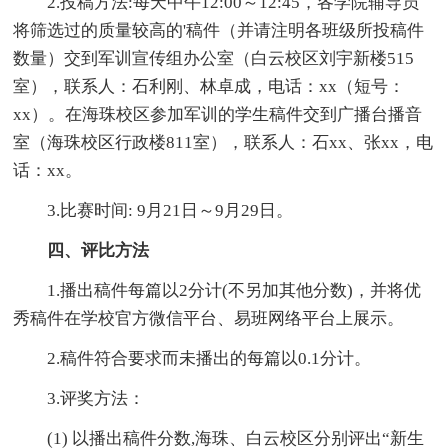
2.投稿方法:每天中午12:00～12:45，各学院辅导员
将筛选过的质量较高的'稿件（并请注明各班级所投稿件
数量）交到军训宣传组办公室（白云校区刘宇新楼515
室），联系人：石利刚、林卓成，电话：xx（短号：
xx）。在海珠校区参加军训的学生稿件交到广播台播音
室（海珠校区行政楼811室），联系人：石xx、张xx，电
话：xx。
3.比赛时间: 9月21日～9月29日。
四、评比方法
1.播出稿件每篇以2分计(不另加其他分数)，并将优
秀稿件在学校官方微信平台、易班网络平台上展示。
2.稿件符合要求而未播出的每篇以0.1分计。
3.评奖方法：
(1) 以播出稿件分数,海珠、白云校区分别评出“新生