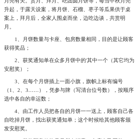
月亮有关。赏月、拜月、吃团圆月饼等，每当中秋月亮
升起，于露天设案，将月饼、石榴、枣子等瓜果供于桌
案上，拜月后，全家人围桌而坐，边吃边谈，共赏明
月。
1、月饼数量与卡座、包房数量相同，目的是让顾客
获得奖品；
2、获奖通知单在众多月饼中的'其中一个（其它均为
安慰奖）；
3、在每个月饼插上一面小旗，旗帜上标有编号
（1、2、3……），凭参与牌（写清台位号数），按顺序
选中各自的幸运数；
4、由工作人员把各自的月饼一一送上，顾客自己各
自吃掉月饼，找出获奖通知单；这个时候给其他顾客颁
发安慰奖。