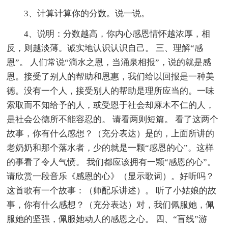
3、计算计算你的分数。说一说。
4、说明：分数越高，你内心感恩情怀越浓厚，相
反，则越淡薄。诚实地认识认识自己。 三、理解“感
恩”。 人们常说“滴水之恩，当涌泉相报”，说的就是感
恩。接受了别人的帮助和恩惠，我们给以回报是一种美
德。没有一个人，接受别人的帮助是理所应当的。一味
索取而不知给予的人，或受恩于社会却麻木不仁的人，
是社会公德所不能容忍的。 请看两则短篇。 看了这两个
故事，你有什么感想？（充分表达）是的，上面所讲的
老奶奶和那个落水者，少的就是一颗“感恩的心”。这样
的事看了令人气愤。 我们都应该拥有一颗“感恩的心”。
请欣赏一段音乐《感恩的心》（显示歌词）。好听吗？
这首歌有一个故事：（师配乐讲述）。 听了小姑娘的故
事，你有什么感想？（充分表达）对，我们佩服她，佩
服她的坚强，佩服她动人的感恩之心。 四、“盲线”游