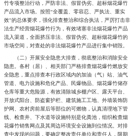
竹专项整治行动，严防非法、假冒伪劣、超标烟花爆竹
产品流入市场。按照“全覆盖、零容忍、严执法、重实
效”的总体要求，强化排查整治和综合执法，严厉打击非
法生产经营烟花爆竹行为，有效堵塞非法烟花爆竹产品
流入渠道，全面挤压非法、假冒伪劣、超标烟花爆竹的
市场空间，对查处的非法烟花爆竹产品进行集中销毁。
（二）开展安全隐患大排查，彻底整治和消除安全
隐患。各村（居）、相关部门严格排查烟花爆竹燃放安
全隐患，重点排查本行政区域内的加油（气）站、油气
管道、电力设施和危化产品、民爆物品、烟花爆竹储存
仓库等重大危险源，有效清除城乡棚户区、露天平台、
开放式阳台、防盗窗护栏、建筑施工工地、外墙装饰防
护网、农村房前屋后等部位的可燃物，认真清理地下管
线、检查井、下水道等设施特别是化粪池，组织检查烟
花爆竹销售网点及其周边环境安全设施到位情况。对排
查中发现的问题，要确定整改责任单位和责任人，限期