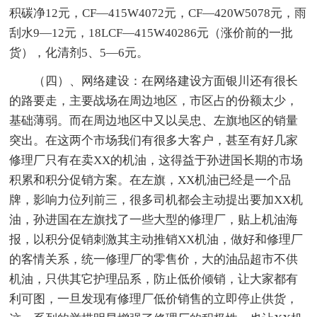
积碳净12元，CF—415W4072元，CF—420W5078元，雨
刮水9—12元，18LCF—415W40286元（涨价前的一批
货），化清剂5、5—6元。
（四）、网络建设：在网络建设方面银川还有很长
的路要走，主要战场在周边地区，市区占的份额太少，
基础薄弱。而在周边地区中又以吴忠、左旗地区的销量
突出。在这两个市场我们有很多大客户，甚至有好几家
修理厂只有在卖XX的机油，这得益于孙进国长期的市场
积累和积分促销方案。在左旗，XX机油已经是一个品
牌，影响力位列前三，很多司机都会主动提出要加XX机
油，孙进国在左旗找了一些大型的修理厂，贴上机油海
报，以积分促销刺激其主动推销XX机油，做好和修理厂
的客情关系，统一修理厂的零售价，大的油品超市不供
机油，只供其它护理品系，防止低价倾销，让大家都有
利可图，一旦发现有修理厂低价销售的立即停止供货，