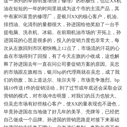
这一系列的举措明显增强了修理厂的积极性，也让XX机
油在短短的一年的时间里就成为这个市的主流产品，其
中有家叫富贵的修理厂，是银川XX的核心客户，机油、
排挡油、化清剂的量都很大，孙进国给他奖励了一台手
提电脑、洗衣机、冰箱。在前期机油市场的`开拓上，孙
进国花的心思是很多的，投入的促销力度也非常大，每
次从左旗回到市区都快晚上12点了，市场流的汗花的心
血在市场得到了回报，有了今天左旗的小收成，这也解
释了孙进国去年一直在问公司要促销方案的原因。吴忠
的市场跟左旗相当，银川bp的代理商就在吴忠，成了我
们的劲敌，加上道达尔、埃尔夫等，市场竞争激烈。bp
搞10件送1件的促销活动，到了过节或年底还会采取会议
营销的模式，对市场冲击明显，对我们的压力也较大。
但吴忠市场有好些核心客户，使XX的量表现也不逊色，
毕竟孙进国在当地做了好几年的美孚、壳牌等，已经把
自己做成一个品牌。孙进国的营销思路是对接下来基础