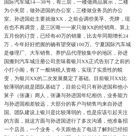
国际汽车城14—38号，有三层，一楼做商品展示，二楼
为小夹层，做孙进国的办公室，三楼做业务员的办公
室。孙进国处主要就做XX，之前会调些美孚、壳牌，现
在也不再调货，是三区唯一一家只做XX的经销商。算上
五月份的订货，已经有40万的销量，比去年同期增长24
万，今年好好把握的确有望突破100万。宁夏国际汽车城
是修理厂、大车销售、养护品代理较集中的地区，孙进
国搬到汽车城注册公司意味着银川XX正式告别了之前的
小打小闹，有了一般纳税人资格，实现了实质性的蜕
变，为银川XX的二次发展奠定了基础。目前银川XX比
较薄弱的就是团队基础了，目前公司只有孙进国和他小
舅子（张谦）两人，张谦与孙进国年纪相仿，业务能力
与孙进国相差较远，大部分的客户与销售均来自孙进
国。团队建设上银川是比较薄弱的，也是应该引起关注
的方面，就这方面与孙进国进行了多次沟通，他准备招
一个店员，一个业务，今天跟他去了电话了解到已经招