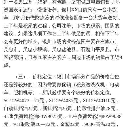
到一名男业务，25岁，有驾照，之前做过电器销售，孙
进国表示还行，慢慢培养。银川XX目前只有一台小货
车，到9月份做防冻液的时候准备配备一台大货车送货，
上半年是积累的过程，公司注册、市场的积累、团队的
建设，如果这几项工作在上半年做足的话，相信下半年
会有更好的增长。银川市场的业务范围主要在左旗市、
吴忠市、吴忠小坝镇、吴忠盐池县、石嘴山平罗县。市
区很薄弱，只有20家左右客户，周边市场的销量占了近9
成。
（三）、价格定位：银川市场部分产品的价格定位
还是算较好的，因为需要做促销（积分送洗衣机、电动
车、照相机等），所以必须要有个较好的价格定位。
SG15W4073—75元，SJ15W4085元，SL15W40110元，
自动排挡油22元，新排挡油26元，抗寒性排挡油28元，
4L重负荷齿轮油80W9075元，4L中负荷齿轮油80W9038
元，911制动液20—22元，金塑22元，900G高温20元，