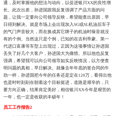
通，及时掌握他的想法与动向，以促进银川XX的良性增
长。此次出差，孙进国跟我反复强调了产品方面的问
题，让我一定要向公司领导反映，希望能查出原因，早
日得到解决。就是市场上会出现加入SG或SL机油后车子
的气门声音较大，而在换成其它牌子的机油时噪音就没
有的个例。当然这只是个例，已知的在吉利帝豪、第一
代进口富康等车型上出现过，正因为这项事情让孙进国
丢失了好几个大客户，孙进国大为痛惜。所以他也反复
强调，希望我可以向公司领导如实反映情况，以方便查
明问题的真相，早日解决。就像去年年底的签合同的牛
劲一样，孙进国把今年的任务还是定在120万，看得出他
也是时时刻刻在朝着这个目标挺进，道路是艰辛的，只
要方向正确，结果肯定美好，相信银川XX今年是艰苦的
一年，也一定是收获的丰硕年！
员工工作报告2