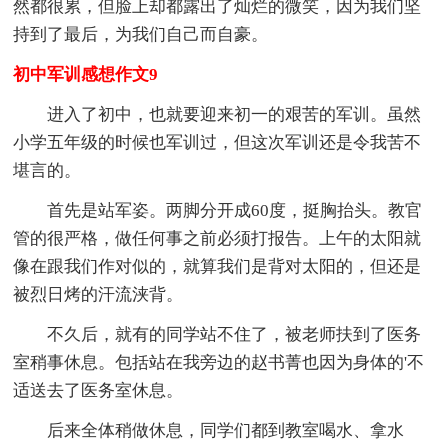
然都很累，但脸上却都露出了灿烂的微笑，因为我们坚
持到了最后，为我们自己而自豪。
初中军训感想作文9
进入了初中，也就要迎来初一的艰苦的军训。虽然
小学五年级的时候也军训过，但这次军训还是令我苦不
堪言的。
首先是站军姿。两脚分开成60度，挺胸抬头。教官
管的很严格，做任何事之前必须打报告。上午的太阳就
像在跟我们作对似的，就算我们是背对太阳的，但还是
被烈日烤的汗流浃背。
不久后，就有的同学站不住了，被老师扶到了医务
室稍事休息。包括站在我旁边的赵书菁也因为身体的'不
适送去了医务室休息。
后来全体稍做休息，同学们都到教室喝水、拿水