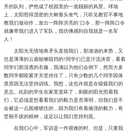
齐的队列，俨然成了校园里的一道靓丽的风景。球场
上，太阳照得茂密的大树垂头丧气，只听见教官不事地
教我们做动作，发出一阵阵洪亮的`口令，那一阵阵口令
就像带我们进入了军队，我仿佛感到自我就是一名军
人！
太阳光无情地将矛头直指我们，那汹汹的来势，又
岂是薄薄的云盾能够阻挡的?同学们已是汗流浃背，看着
同学们那湿透的衣服，我满以为他们会倒下，然而大多
数同学都咬紧牙关坚持住了，只有少数的几个同学因体
质原因无法坚持训练。我想，这也许就是在锻炼我们的
意志。此刻的学生在家里宠坏了，刺眼的阳光照着我
们，它必须是想看看我们的毅力是否薄弱，但我们是不
会被这一点困难唬住的，因为我们有着顽强的毅力，有
坚韧不拔的精神，这足以让我们坚持到底。
在我们心中，军训是一件艰难的时。但是，只要我