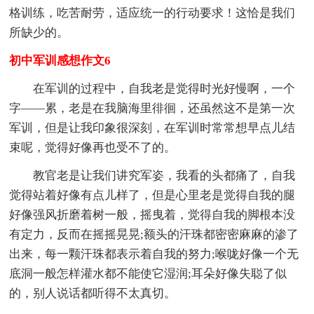
格训练，吃苦耐劳，适应统一的行动要求！这恰是我们
所缺少的。
初中军训感想作文6
在军训的过程中，自我老是觉得时光好慢啊，一个
字——累，老是在我脑海里徘徊，还虽然这不是第一次
军训，但是让我印象很深刻，在军训时常常想早点儿结
束呢，觉得好像再也受不了的。
教官老是让我们讲究军姿，我看的头都痛了，自我
觉得站着好像有点儿样了，但是心里老是觉得自我的腿
好像强风折磨着树一般，摇曳着，觉得自我的脚根本没
有定力，反而在摇摇晃晃;额头的汗珠都密密麻麻的渗了
出来，每一颗汗珠都表示着自我的努力;喉咙好像一个无
底洞一般怎样灌水都不能使它湿润;耳朵好像失聪了似
的，别人说话都听得不太真切。