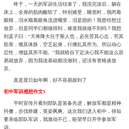
终于，一天的军训生活结束了，我洗完澡后，躺在
床上，全身的肌肉酸软了，特别难受，睡觉时，我闭着
眼睛，泪水顺着眼角流进嘴里，泪是甜的！我曾经想过
放弃，但是同学们都做得到，难道我就做不到吗？我想
到孟子曰：“天将降大任于斯人也，必先苦其心志，劳其
筋骨，饿其体肤，空乏起身，行拂乱其所为。所以动心
忍性，增益其所不能。”我就暗自下定决心我不能这么容
易就放弃，因为我连基础都没做到，还没有资格谈放
弃。
真是度日如年啊，好不容易捱到了
初中军训感想作文5
平时宣传片看到部队是装备先进，解放军都是精神
抖擞，步伐矫建，英姿飒爽。这次我们进入初中，得知
要亲临部队军训，我激动不已，盼望早日开学参加军
训。