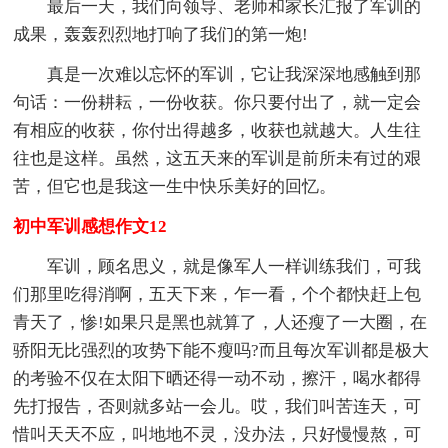
最后一天，我们向领导、老师和家长汇报了军训的
成果，轰轰烈烈地打响了我们的第一炮!
真是一次难以忘怀的军训，它让我深深地感触到那
句话：一份耕耘，一份收获。你只要付出了，就一定会
有相应的收获，你付出得越多，收获也就越大。人生往
往也是这样。虽然，这五天来的军训是前所未有过的艰
苦，但它也是我这一生中快乐美好的回忆。
初中军训感想作文12
军训，顾名思义，就是像军人一样训练我们，可我
们那里吃得消啊，五天下来，乍一看，个个都快赶上包
青天了，惨!如果只是黑也就算了，人还瘦了一大圈，在
骄阳无比强烈的攻势下能不瘦吗?而且每次军训都是极大
的考验不仅在太阳下晒还得一动不动，擦汗，喝水都得
先打报告，否则就多站一会儿。哎，我们叫苦连天，可
惜叫天天不应，叫地地不灵，没办法，只好慢慢熬，可