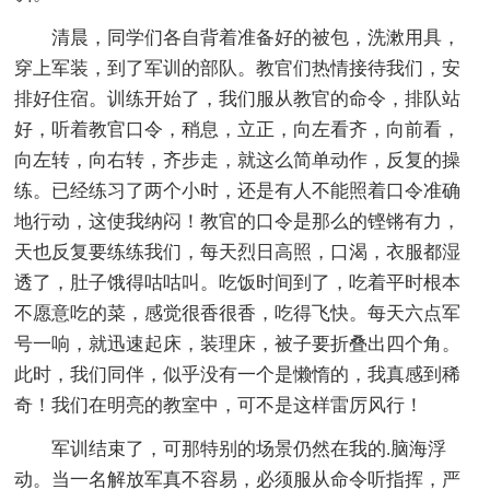
清晨，同学们各自背着准备好的被包，洗漱用具，
穿上军装，到了军训的部队。教官们热情接待我们，安
排好住宿。训练开始了，我们服从教官的命令，排队站
好，听着教官口令，稍息，立正，向左看齐，向前看，
向左转，向右转，齐步走，就这么简单动作，反复的操
练。已经练习了两个小时，还是有人不能照着口令准确
地行动，这使我纳闷！教官的口令是那么的铿锵有力，
天也反复要练练我们，每天烈日高照，口渴，衣服都湿
透了，肚子饿得咕咕叫。吃饭时间到了，吃着平时根本
不愿意吃的菜，感觉很香很香，吃得飞快。每天六点军
号一响，就迅速起床，装理床，被子要折叠出四个角。
此时，我们同伴，似乎没有一个是懒惰的，我真感到稀
奇！我们在明亮的教室中，可不是这样雷厉风行！
军训结束了，可那特别的场景仍然在我的.脑海浮
动。当一名解放军真不容易，必须服从命令听指挥，严