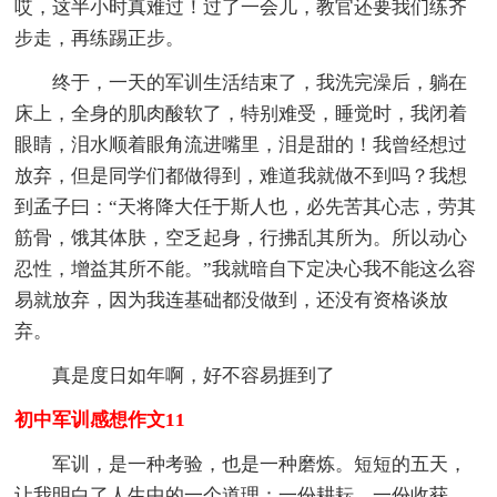
哎，这半小时真难过！过了一会儿，教官还要我们练齐
步走，再练踢正步。
终于，一天的军训生活结束了，我洗完澡后，躺在
床上，全身的肌肉酸软了，特别难受，睡觉时，我闭着
眼睛，泪水顺着眼角流进嘴里，泪是甜的！我曾经想过
放弃，但是同学们都做得到，难道我就做不到吗？我想
到孟子曰：“天将降大任于斯人也，必先苦其心志，劳其
筋骨，饿其体肤，空乏起身，行拂乱其所为。所以动心
忍性，增益其所不能。”我就暗自下定决心我不能这么容
易就放弃，因为我连基础都没做到，还没有资格谈放
弃。
真是度日如年啊，好不容易捱到了
初中军训感想作文11
军训，是一种考验，也是一种磨炼。短短的五天，
让我明白了人生中的一个道理：一份耕耘，一份收获。