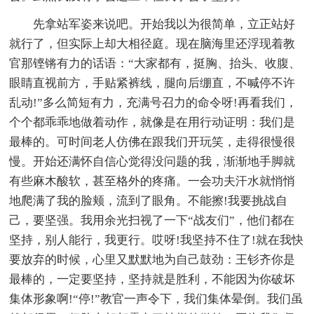
先拿站军姿来说吧。开始我以为很简单，立正站好
就行了，但实际上却大相径庭。现在脑海里还浮现着教
官那铿锵有力的话语：“大家都有，挺胸、抬头、收腹、
眼睛直视前方，手贴紧裤线，腿向后绷直，不喊停不许
乱动!”多么简短有力，充满号召力的命令呀!再看我们，
个个都乖乖地做着动作，就像是在用行动证明：我们是
最棒的。可时间老人仿佛在跟我们开玩笑，走得很慢很
慢。开始还满怀自信心觉得没问题的我，渐渐地手脚就
有些麻木酸软，甚至格外的疼痛。一会功夫汗水就悄悄
地爬满了我的脸颊，流到了眼角。不能擦!我要挑战自
己，要坚强。我用余光扫视了一下“战友们”，他们都在
坚持，别人能行，我更行。哎呀!我坚持不住了!就在我快
要放弃的时候，心里又默默地为自己鼓劲：王钐齐你是
最棒的，一定要坚持，坚持就是胜利，不能因为你破坏
集体形象啊!“停!”教官一声令下，我们集体晕倒。我们虽