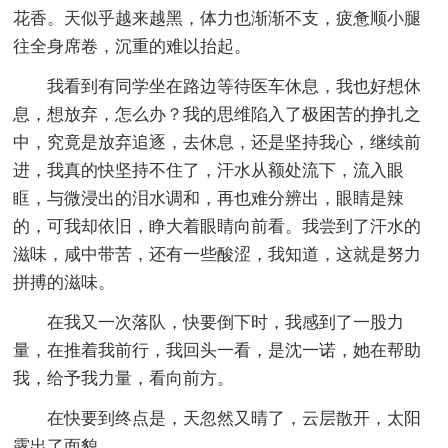
花香。天似乎越来越黑，体力也渐渐不支，疲惫顺小腿
往全身席卷，沉重的难以抬起。
我看到有同学坐在路边等待医车休息，我也好想休
息，想放弃，怎么办？我的思维陷入了极困苦的挣扎之
中，究竟是放弃追逐，去休息，还是坚持我心，继续前
进，我真的快坚持不住了，汗水从额处流下，流入眼
眶，与微浸出的泪水调和，再也难分辨出，眼睛是辣
的，可我却依旧，睁大着眼睛向前看。我尝到了汗水的
滋味，咸中带苦，还有一些酸涩，我知道，这就是努力
拼搏的滋味。
在我又一次落队，快要倒下时，我感到了一股力
量，在推着我前行，我回头一看，是沈一诺，她在帮助
我，给予我力量，看向前方。
在快要到终点是，天忽然又晴了，云层散开，太阳
露出了面貌。