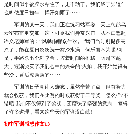
是时间似乎被胶水粘住了，走不动了。我们终于知道什
么叫做度日如年，挥汗如雨了······
军训的某一天，我们正在练习站军姿，天上忽然乌
云密布雷电交加，这下可令我们异常兴奋，我不由想起
语文老师写的：“风驰雨骤众生欢。”我们当时别提多高
兴了，能在夏日炎炎洗一盆冷水澡，何乐而不为呢?可
是，半路杀出个程咬金，随着时间的推移，雨越下越
大，逐渐浇灭了我们心中的兴奋的`火焰，我开始觉得有
些冷，背后凉飕飕的······
军训的日子真让人难忘，虽然辛苦了点，但有努力
就会收获，我们在比赛的时候获得了二等奖，怎么样?不
错吧!我们不仅得到了奖状，还磨练了坚强的意志，懂得
了许多道理，看来这些天的军训没白练!
初中军训感想作文13