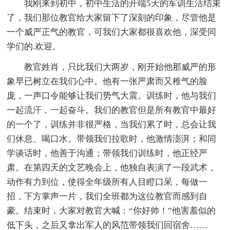
我刚来到初中，初中生活的开端5天的军训生活结束
了，我们那位教官给大家留下了深刻的印象，尽管他是
一个威严正气的教官，可我们大家都很喜欢他，深受同
学们的.欢迎。
教官姓肖，只比我们大两岁，刚开始他那威严的形
象早已树立在我们心中。他有一张严肃而又稚气的脸
庞，一声口令能够让我们势气大震。训练时，他与我们
一起流汗，一起奋斗。我们的教官但是所有教官中最好
的一个了，训练并非很严格，当我们累了时，总会让我
们休息、喝口水。带领我们拉歌时，他激情澎湃；和同
学谈话时，他善于沟通；带领我们训练时，他正经严
肃。在第四天的文艺晚会上，他独自表演了一段武术，
动作有力到位，使得全年级所有人目瞪口呆，每做一
招，下方掌声一片，我们全班都为这位教官而感到自
豪。结束时，大家对教官大喊：“你好帅！”他害羞似的
低下头，之后又拿出军人的风范带领我们回宿舍……