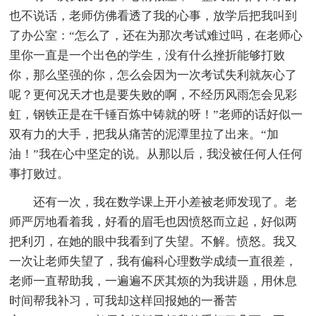
也不说话，老师仿佛看透了我的心事，放学后把我叫到
了办公室：“怎么了，还在为那次考试难过吗，在老师心
里你一直是一个出色的学生，没有什么挫折能够打败
你，那么坚强的你，怎么会因为一次考试失利就灰心了
呢？更何况天才也是要失败的啊，不经历风雨怎会见彩
虹，钢铁正是在千锤百炼中铸就的呀！”老师的话好似一
双有力的大手，把我从痛苦的泥潭里拉了出来。“加
油！”我在心中坚定的说。从那以后，我没被任何人任何
事打败过。
还有一次，我在数学课上开小差被老师发现了。老
师严厉地看着我，好看的眉毛也因愤怒而立起，好似两
把利刃，在她的眼中我看到了失望。不解。愤怒。我又
一次让老师失望了，我有偏科心理数学成绩一直很差，
老师一直帮助我，一遍遍不厌其烦的为我讲题，用休息
时间帮我补习，可我却这样回报她的一番苦