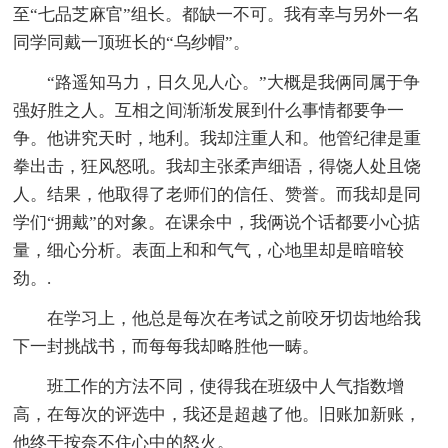
至“七品芝麻官”组长。都缺一不可。我有幸与另外一名
同学同戴一顶班长的“乌纱帽”。
“路遥知马力，日久见人心。”大概是我俩同属于争
强好胜之人。互相之间渐渐发展到什么事情都要争一
争。他讲究天时，地利。我却注重人和。他管纪律是重
拳出击，狂风怒吼。我却主张柔声细语，得饶人处且饶
人。结果，他取得了老师们的信任、赞誉。而我却是同
学们“拥戴”的对象。在课余中，我俩说个话都要小心掂
量，细心分析。表面上和和气气，心地里却是暗暗较
劲。.
在学习上，他总是每次在考试之前咬牙切齿地给我
下一封挑战书，而每每我却略胜他一畴。
班工作的方法不同，使得我在班级中人气指数增
高，在每次的评选中，我还是超越了他。旧账加新账，
他终于按奈不住心中的怒火。