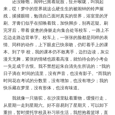
还没睡饱，闹钟已摇着屁股，扯开喉咙，叫我起
来，哎！梦中的世界就这么硬生生的被闹钟的铃声摧
残，揉揉眼睛，勉强自己面对真实的世界，浴室里的牙
刷、牙膏们似乎在招唤着我，加快脚步，别再迟疑。刷
完牙后，带着 疲惫的身躯走向集合处等校车，一路上不
忘边走路边背单字。校车上，一张张的脸都是同样的表
情、同样的动作，上下眼皮已快亲吻，仍盯着手上的课
本。到了学 校，我的课本仍不敢离手，边扫边读，灰尘
漫天无舞，紧张的情绪也跟着高涨，就怕待会的小考会
一失足成千古恨。我不禁想起朱自清先生所说的：“我的
日子滴在 时间的流里，没有声音，也没有影子。”而我的
时间花在考试的分数里，没有增加，也没有增少；我的
快乐藏在梦里，没有形体，也没有味道。
我就像一只骆驼，在沙漠里駄着重物，缓慢行走，
从星期一走到星期六。好不容易到了星期天，可以卸下
重担，暂时摆托学校及补习班生活，我想抱着篮球，直