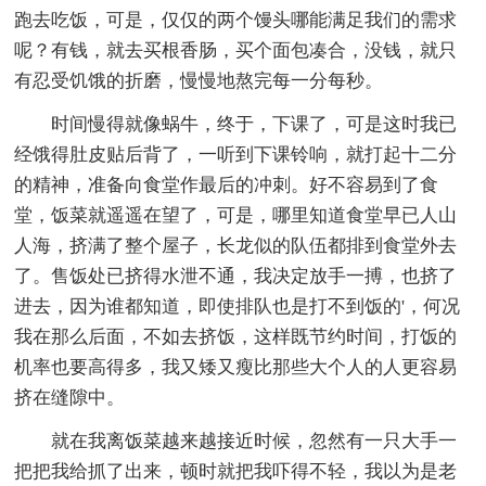
跑去吃饭，可是，仅仅的两个馒头哪能满足我们的需求
呢？有钱，就去买根香肠，买个面包凑合，没钱，就只
有忍受饥饿的折磨，慢慢地熬完每一分每秒。
时间慢得就像蜗牛，终于，下课了，可是这时我已
经饿得肚皮贴后背了，一听到下课铃响，就打起十二分
的精神，准备向食堂作最后的冲刺。好不容易到了食
堂，饭菜就遥遥在望了，可是，哪里知道食堂早已人山
人海，挤满了整个屋子，长龙似的队伍都排到食堂外去
了。售饭处已挤得水泄不通，我决定放手一搏，也挤了
进去，因为谁都知道，即使排队也是打不到饭的'，何况
我在那么后面，不如去挤饭，这样既节约时间，打饭的
机率也要高得多，我又矮又瘦比那些大个人的人更容易
挤在缝隙中。
就在我离饭菜越来越接近时候，忽然有一只大手一
把把我给抓了出来，顿时就把我吓得不轻，我以为是老