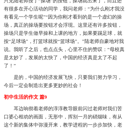
只见陆老师按了“操场”的按钮，操场就出来了，而且还
有很多在开心活动的同学，我问老师：“为什么刚才我没
有看见一个学生呢”“因为你刚才看到的是一个虚幻的操
场，真正的操场要按钮才会浮现。这里还有许多按钮，
操场只是学生做早操和上课的地方，如果要踢足球，就
按“足球场”，打篮球就按“篮球场”。”陆老师自豪地对我
说。我听了之后，也点点头，心里不住的赞叹：“母校真
是太妙了，发展的太快了，中国的经济真是太了不起
了！”
是的，中国的经济发展飞快，只要我们努力学习，
今后一定会制造出更多更妙的社会！
初中生活的作文 篇9
耳边响彻着老师的淳淳教导眼前闪过老师对我们苦
口婆心相劝的画面，无形中，挥别一月的硝烟味，有从
这个新的集体中弥漫开来，教学进程的一步步加快，老