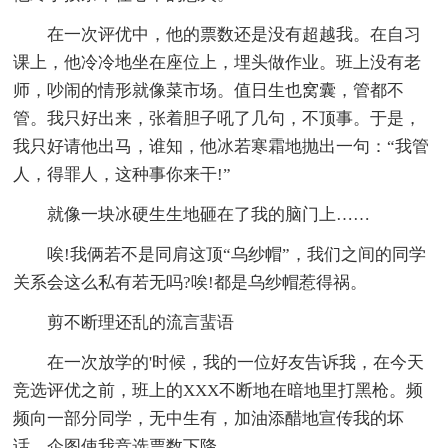
在一次评优中，他的票数还是没有超越我。在自习
课上，他冷冷地坐在座位上，埋头做作业。班上没有老
师，吵闹的情形就像菜市场。值日生也窝囊，管都不
管。我只好出来，张着胆子吼了几句，不顶事。于是，
我只好请他出马，谁知，他冰若寒霜地抛出一句：“我管
人，得罪人，这种事你来干!”
就像一块冰硬生生地砸在了我的脑门上……
唉!我俩若不是同肩这顶“乌纱帽”，我们之间的同学
关系会这么私有若无吗?唉!都是乌纱帽惹得祸。
剪不断理还乱的流言蜚语
在一次放学的'时候，我的一位好友告诉我，在今天
竞选评优之前，班上的XXX不断地在暗地里打黑枪。频
频向一部分同学，无中生有，加油添醋地宣传我的坏
话。企图使我竞选票数下降。