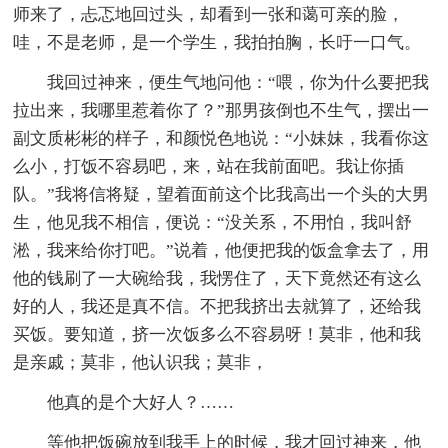
师来了，忐忑地回过头，却看到一张和蔼可亲的脸，
哇，不是老师，是一个学生，我拍拍胸，长吁一口气。
我回过神来，便生气地问他：“喂，你为什么要把我
拉出来，我哪里惹着你了？”那男孩倒也不生气，摆出一
副文质彬彬的样子，和颜悦色地说：“小妹妹，我看你这
么小，打饭不容易吧，来，站在我前面吧。我让你插
队。”我将信将疑，望着面前这个比我高出一个头的大男
生，他见我不相信，便说：“没关系，不用怕，我叫舒
淞，我来给你打吧。”说着，他便把我的饭盒拿去了，用
他的钱刷了一大碗给我，我愣住了，天下竟然还有这么
好的人，我还是真不信。不把我挤出去就算了，还给我
买饭。要知道，挤一次饭多么不容易呀！莫非，他和我
是亲戚；莫非，他认识我；莫非，
他真的是个大好人？……
等他把饭碗放到我手上的时候，我才回过神来，他