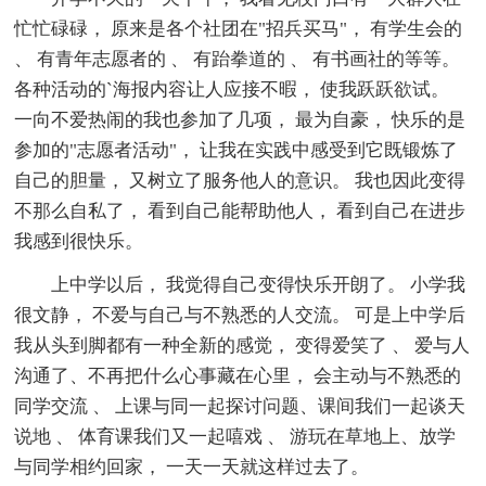
忙忙碌碌， 原来是各个社团在"招兵买马"， 有学生会的
、 有青年志愿者的 、 有跆拳道的 、 有书画社的等等。
各种活动的`海报内容让人应接不暇， 使我跃跃欲试。
一向不爱热闹的我也参加了几项， 最为自豪， 快乐的是
参加的"志愿者活动"， 让我在实践中感受到它既锻炼了
自己的胆量， 又树立了服务他人的意识。 我也因此变得
不那么自私了， 看到自己能帮助他人， 看到自己在进步
我感到很快乐。
上中学以后， 我觉得自己变得快乐开朗了。 小学我
很文静， 不爱与自己与不熟悉的人交流。 可是上中学后
我从头到脚都有一种全新的感觉， 变得爱笑了 、 爱与人
沟通了、不再把什么心事藏在心里， 会主动与不熟悉的
同学交流 、 上课与同一起探讨问题、课间我们一起谈天
说地 、 体育课我们又一起嘻戏 、 游玩在草地上、放学
与同学相约回家， 一天一天就这样过去了。