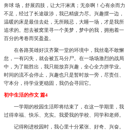
奔球 场，舒展四肢，让大汗淋漓；无奈啊！心有余而力
不足，经过了长途跋涉，我已精疲力尽。兴趣摆一边，
温暖的床是最佳去处，无所顾忌，大睡一场，才是我所
追求的。想去被窝里寻一个美梦，梦中的我，拥抱着一
百分的考卷而笑盈盈。
在各路英雄好汉齐聚一堂的环境中，我丝毫不敢懈
怠，一有闪失，就会被五马分尸。在一场场激烈的战局
中，为了能胜出，我只能放弃兴趣，全心全力拼学业。
时间的流不会停止，兴趣也只是暂时放一旁，尽责任、
守本分，待学业更稳固，我仍会寻回它。
初中生活的作文 篇4
一学期的校园生活即将结束了，在这一学期里，我
过得幸福、快乐、充实。我爱我的学校、同学和老师。
记得刚进校园时，我心里十分紧张、好奇、兴奋。