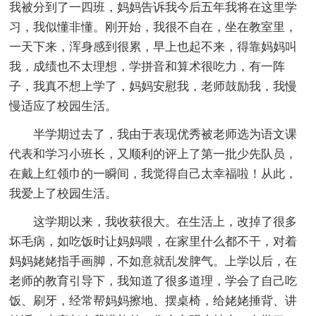
我被分到了一四班，妈妈告诉我今后五年我将在这里学
习，我似懂非懂。刚开始，我很不自在，坐在教室里，
一天下来，浑身感到很累，早上也起不来，得靠妈妈叫
我，成绩也不太理想，学拼音和算术很吃力，有一阵
子，我真不想上学了，妈妈安慰我，老师鼓励我，我慢
慢适应了校园生活。
半学期过去了，我由于表现优秀被老师选为语文课
代表和学习小班长，又顺利的评上了第一批少先队员，
在戴上红领巾的一瞬间，我觉得自己太幸福啦！从此，
我爱上了校园生活。
这学期以来，我收获很大。在生活上，改掉了很多
坏毛病，如吃饭时让妈妈喂，在家里什么都不干，对着
妈妈姥姥指手画脚，不如意就乱发脾气。上学以后，在
老师的教育引导下，我知道了很多道理，学会了自己吃
饭、刷牙，经常帮妈妈擦地、摆桌椅，给姥姥捶背、讲