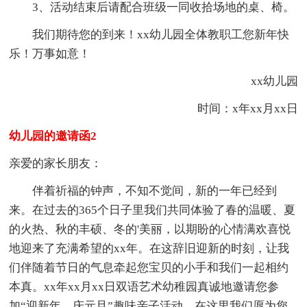
3、活动结束后请配合班级一同收拾场地的桌、椅。
我们期待您的到来！xx幼儿园全体教职工您新年快
乐！万事如意！
xx幼儿园
时间：x年xx月xx日
幼儿园的邀请函2
亲爱的家长朋友：
伴着祈福的钟声，不知不觉间，新的一年已经到
来。在过去的365个日子里我们共同体验了春的温暖、夏
的火热、秋的丰硕、冬的'美丽，以期盼的心情满欢喜悦
地迎来了充满希望的xx年。在这辞旧迎新的时刻，让我
们伴随着节日的气息牵起您宝贝的小手和我们一起相约
本真。xx年xx月xx日双语艺术幼稚园真诚地邀请您参
加“迎新年、庆元旦”趣味亲子活动。在这里我们愿为您