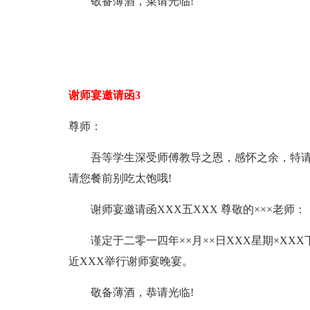
敬备薄酒，菜请光临!
谢师宴邀请函3
尊师：
吾等学生深受师傅教导之恩，感怀之余，特请
请您餐前别吃太饱哦!
谢师宴邀请函XXX五XXX 尊敬的×××老师：
谨定于二零一四年××月××日XXX星期×XXX下午
近XXX举行谢师宴晚宴。
敬备薄酒，恭请光临!