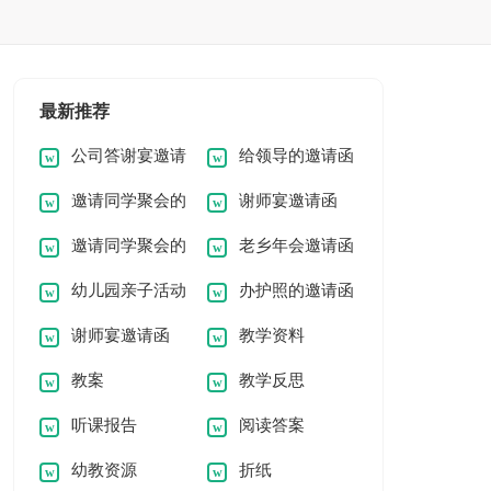
最新推荐
公司答谢宴邀请
给领导的邀请函
邀请同学聚会的
谢师宴邀请函
函
邀请同学聚会的
老乡年会邀请函
邀请函
幼儿园亲子活动
办护照的邀请函
邀请函
谢师宴邀请函
教学资料
邀请函
教案
教学反思
听课报告
阅读答案
幼教资源
折纸