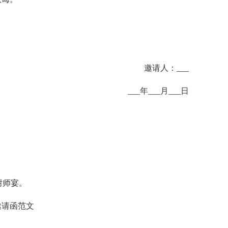
邀请人：___
___年___月___日
谢师宴。
邀请函范文