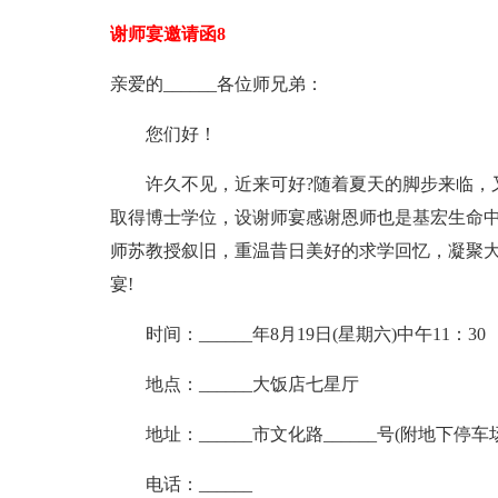
谢师宴邀请函8
亲爱的______各位师兄弟：
您们好！
许久不见，
近来
可好?随着夏天的脚步来临，
取得博士学位，设谢师宴感谢恩师也是基宏生命
师苏教授叙旧，重温昔日美好的求学回忆，凝聚大
宴!
时间：______年8月19日(星期六)中午11：30
地点：______大饭店七星厅
地址：______市文化路______号(附地下停车场
电话：______