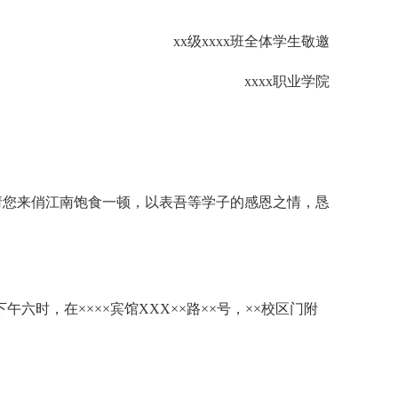
xx级xxxx班全体学生敬邀
xxxx职业学院
您来俏江南饱食一顿，以表吾等学子的感恩之情，恳
六时，在××××宾馆XXX××路××号，××校区门附