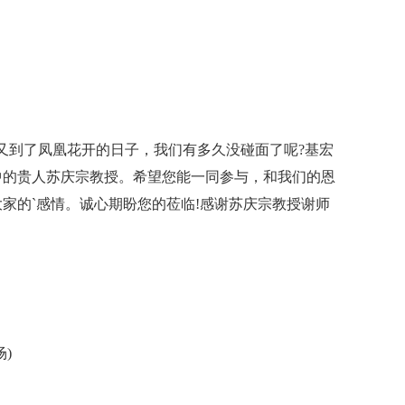
又到了凤凰花开的日子，我们有多久没碰面了呢?基宏
中的贵人苏庆
宗教
授。希望您能一同参与，和我们的恩
家的`感情。诚心期盼您的莅临!感谢苏庆
宗教
授谢师
)