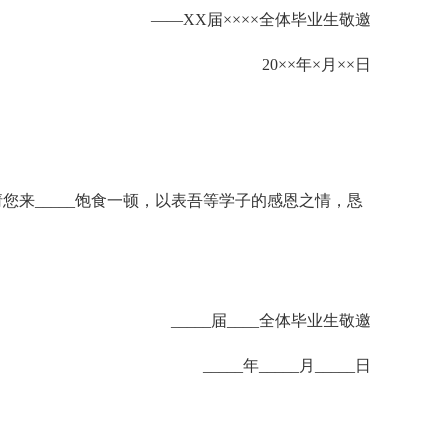
——XX届××××全体毕业生敬邀
20××年×月××日
_____饱食一顿，以表吾等学子的感恩之情，恳
_____届____全体毕业生敬邀
_____年_____月_____日