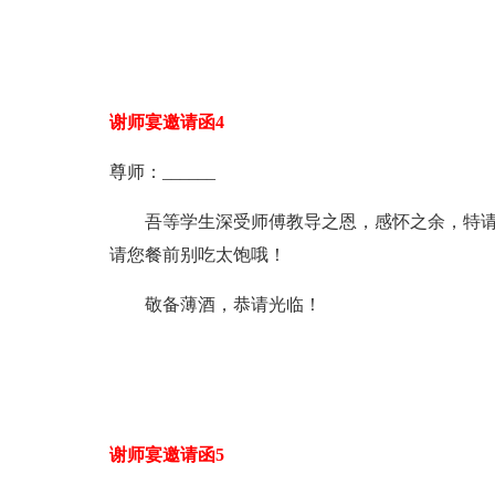
谢师宴邀请函4
尊师：______
吾等学生深受师傅教导之恩，感怀之余，特请您来
请您餐前别吃太饱哦！
敬备薄酒，恭请光临！
谢师宴邀请函5