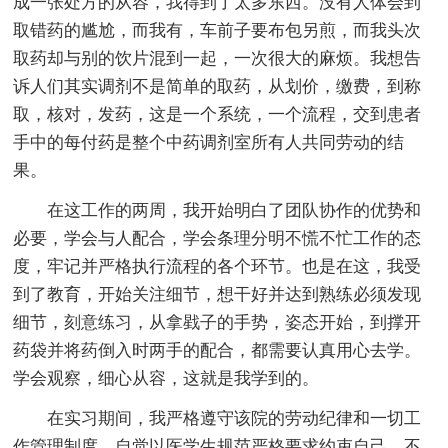
成一张处方的从容，我得到了太多东西。没有人体会到
取错药的尴尬，而我有，车前子要布包另煎，而我头次
取药却与别的饮片混到一起，一次很大的麻烦。我想告
诉人们其实调剂不是简单的取药，从划价，缴费，到称
取，核对，发药，这是一个系统，一个流程，交到患者
手中的每付药是整个中药调剂室所有人共同劳动的结
果。
在这工作的两周，我开始明白了团队协作的优势和
必要，学会与人配合，学会条理分明不慌不忙工作的态
度，牢记并严格执行流程的各个环节。也是在这，我受
到了教育，开始关注细节，想干好并达到熟练必须发现
细节，刻意练习，从拿戥子的手势，姿态开始，到撑开
药袋并将药倒入时两手的配合，都需要认真用心去学。
学会观察，细心从容，这就是我学到的。
在实习期间，我严格遵守该院的劳动纪律和一切工
作管理制度，自觉以医学生规范严格要求约束自己，不