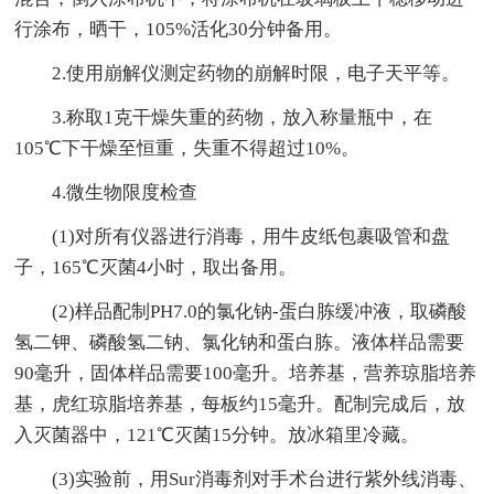
行涂布，晒干，105%活化30分钟备用。
2.使用崩解仪测定药物的崩解时限，电子天平等。
3.称取1克干燥失重的药物，放入称量瓶中，在
105℃下干燥至恒重，失重不得超过10%。
4.微生物限度检查
(1)对所有仪器进行消毒，用牛皮纸包裹吸管和盘
子，165℃灭菌4小时，取出备用。
(2)样品配制PH7.0的氯化钠-蛋白胨缓冲液，取磷酸
氢二钾、磷酸氢二钠、氯化钠和蛋白胨。液体样品需要
90毫升，固体样品需要100毫升。培养基，营养琼脂培养
基，虎红琼脂培养基，每板约15毫升。配制完成后，放
入灭菌器中，121℃灭菌15分钟。放冰箱里冷藏。
(3)实验前，用Sur消毒剂对手术台进行紫外线消毒、