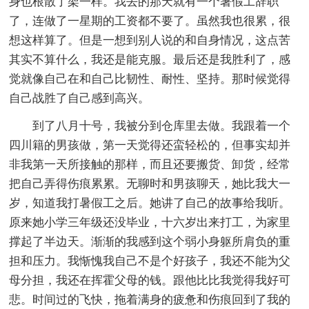
身也根散了架一样。我去的那天就有一个暑假工辞职
了，连做了一星期的工资都不要了。虽然我也很累，很
想这样算了。但是一想到别人说的和自身情况，这点苦
其实不算什么，我还是能克服。最后还是我胜利了，感
觉就像自己在和自己比韧性、耐性、坚持。那时候觉得
自己战胜了自己感到高兴。
到了八月十号，我被分到仓库里去做。我跟着一个
四川籍的男孩做，第一天觉得还蛮轻松的，但事实却并
非我第一天所接触的那样，而且还要搬货、卸货，经常
把自己弄得伤痕累累。无聊时和男孩聊天，她比我大一
岁，知道我打暑假工之后。她讲了自己的故事给我听。
原来她小学三年级还没毕业，十六岁出来打工，为家里
撑起了半边天。渐渐的我感到这个弱小身躯所肩负的重
担和压力。我惭愧我自己不是个好孩子，我还不能为父
母分担，我还在挥霍父母的钱。跟他比比我觉得我好可
悲。时间过的飞快，拖着满身的疲惫和伤痕回到了我的