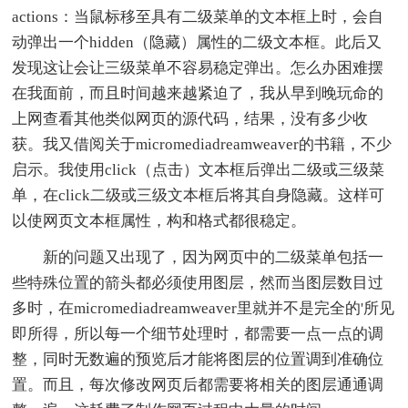
actions：当鼠标移至具有二级菜单的文本框上时，会自
动弹出一个hidden（隐藏）属性的二级文本框。此后又
发现这让会让三级菜单不容易稳定弹出。怎么办困难摆
在我面前，而且时间越来越紧迫了，我从早到晚玩命的
上网查看其他类似网页的源代码，结果，没有多少收
获。我又借阅关于micromediadreamweaver的书籍，不少
启示。我使用click（点击）文本框后弹出二级或三级菜
单，在click二级或三级文本框后将其自身隐藏。这样可
以使网页文本框属性，构和格式都很稳定。
新的问题又出现了，因为网页中的二级菜单包括一
些特殊位置的箭头都必须使用图层，然而当图层数目过
多时，在micromediadreamweaver里就并不是完全的'所见
即所得，所以每一个细节处理时，都需要一点一点的调
整，同时无数遍的预览后才能将图层的位置调到准确位
置。而且，每次修改网页后都需要将相关的图层通通调