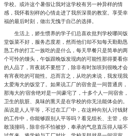
学校。或许这个暑假让我对这学校有另一种异样的情
感，我怀着别样的心情走进了我所深畏的教室。享受幸
福的最后时刻，做出无愧于自己的选择。
生活上，娇生惯养的学子们总喜欢批判学校哪间饭
堂饭菜不好，服务态度差，然而他们却不知每天勤勤恳
恳工作的打工一族吃的是什么，每天早餐只是简单的两
个可怜的馒头，午饭跟晚饭发现肉的可能性那得要看你
的人品了，宵夜就不要想了，除非有时加班到很晚才会
有宵夜吃的可能性。总而言之，从吃的来说，我发现我
太爱海大的饭堂了。如果说工厂的宿舍是一间普通房，
那海大的'宿舍绝对是一间豪宅了，十多个人一间宿舍，
卫生的肮脏、臭味的熏天是在学校的你无法能体会的。
虽说是人人平等，不过在工厂中，在这种向别人讨钱财
的工作中，你能够跟别人平等吗？看见组长、主管，你
敢顶撞吗，除非你不怕被炒，奉承的气息直压得人喘不
过气来。将学校与工厂对比，学校无疑就是一间温室，