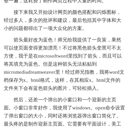
整一遍，这耗费了制作网页过程中大量的时间。
接下来我又开始设计网页的颜色搭配和闪烁图标，
经过多人，多次的批评和建议，最后包括其中字体和大
小的问题都得出了一项大众化的方案。
箭头最好改为蓝色！师兄给我提供了一良策，果然
可以使页面变得更加漂亮！不过将黑色箭头变黑可不太
方便，我于是在microsoftword里找到了箭头，而且可以
将其填充为蓝色。但是这种箭头无法粘贴到
micromediadreamweaver里！经过师兄指教，我将word文
档保存为x。html格式，这样，在其相应x。html文件的
文件夹下会有蓝色箭头的图片，可轻松插入。
然后，还差一个弹出的小窗口和一个迎新的主页
面。小窗口非常好作，我使用了windows。open命令设置
了弹出窗口的大小，同时还将浏览器弹出窗口简化了。
最头疼的是制作迎新主页面。它需要有平面设计，美工