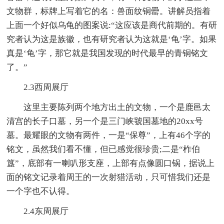
文物群，标牌上写着它的名：兽面纹铜罍。讲解员指着
上面一个好似乌龟的图案说:“这应该是商代前期的。有研
究者认为这是族徽，也有研究者认为这就是‘龟’字。如果
真是‘龟’字，那它就是我国发现的时代最早的青铜铭文
了。”
2.3西周展厅
这里主要陈列两个地方出土的文物，一个是鹿邑太
清宫的长子口墓，另一个是三门峡虢国墓地的20xx号
墓。最耀眼的文物有两件，一是“保尊”，上有46个字的
铭文，虽然我们看不懂，但已感觉很珍贵;二是“柞伯
簋”，底部有一喇叭形支座，上部有点像圆口锅，据说上
面的铭文记录着周王的一次射猎活动，只可惜我们还是
一个字也不认得。
2.4东周展厅