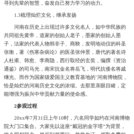
寻到先辈的智慧，奋发自己努力学习的动力。
1.3梳理灿烂文化，继承发扬
河南在历史上出现过许多文化名人，如中华民族的
共同祖先黄帝，道家的创始人老子，墨家的创始人墨
子，法家的代表人物韩非子、商鞅，发明地动仪的科圣
张衡，著《伤寒杂病论》的医圣张仲景，唐代的著名诗
人杜甫、韩愈、李商隐，西行取经的玄奘，编撰《资治
通鉴》的司马光，南宋抗金名将岳飞，明代抗倭名将戚
继光。而作为国家级爱国主义教育基地的`河南博物院，
恰是灿烂的河南历史文化的浓缩。去那里亲眼目睹，定
能增强为振兴中华贡献力量的使命感。
2参观过程
20xx年7月31日上午10时，六名同学如约在河南博物
院大门口集合。大家先以这座“戴冠的金字塔”为背景，