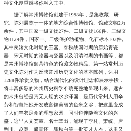
种文化厚重感将你融入其中。
据了解常州博物馆创建于1958年，是集收藏、研
究、陈列展览于一体的地方综合性博物馆。馆藏文物2万
余件，其中国家一级文物27件、二级文物166件、三级文
物3129件，国家一、二级保护动植物、化石标本103件。
其中良渚文化时期的玉器、春秋战国时期的原始青瓷
器、宋元时期的漆器与瓷器以及明清时期的书画等，都
是常州博物馆颇具特色的馆藏文物精品。第一站常州历
史文化陈列作为反映常州历史文化的基本陈列，运用
1288件珍贵文物，结合现代化的设计理念和展示手段，
将丰富多彩的常州历史科学准确完整地呈现出来。远古
的常州曾经是荒无人烟的水乡泽国，是历代常州人用辛
劳和智慧把她开发成富饶美丽的鱼米之乡，把这里变成
了人们丰衣足食的理想家园。同时也伴随着文化的兴
盛，这里人文荟萃、名士辈出，涌现了季札、萧统、唐
荆川、赵翼、盛宣怀、瞿秋白等一批英才人杰，这里又