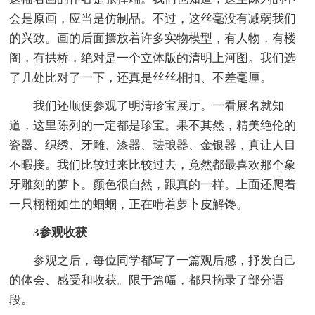
会是原画，应当是仿制品。不过，这丝毫没有减弱我们
的兴致。画的后面摆放着许多实物模型，有人物，有楼
阁，有拱桥，绝对是一个立体版的清明上河图。我们选
了几处比对了一下，还真是丝丝相扣、不差毫厘。
我们还顺便参观了明清珍宝展厅。一看展名就知
道，这里陈列的一定都是珍宝。果不其然，精美绝伦的
瓷器、织绣、牙雕、漆器、珐琅器、金银器，真让人目
不暇接。我们比较过来比较过去，竟然都最喜欢那个象
牙雕刻的萝卜。颜色很自然，跟真的一样。上面还爬着
一只栩栩如生的蝈蝈，正在啃着萝卜皮解馋。
3参观收获
参观之后，每位同学都写了一篇观后感，抒发自己
的体会、感受和收获。限于篇幅，都只摘录了部分语
段。