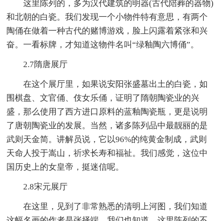
这里陈列的，多为汉代建筑的明器(古代陪葬的器物)
和北朝的白瓷。我们发现一个小物件特有意思，有两个
陶俑在做着一种古代的赌博游戏，脸上闪露着紧张和兴
奋。一看标牌，才知道这物件名叫“绿釉陶六博俑”。
2.7隋唐展厅
在这个展厅里，如果说安阳张盛墓出土的白瓷，如
围棋盘、文官俑、伎女乐俑，证明了隋朝陶瓷业的兴
盛，那么使用了西方进口原料的蓝釉陶瓷瓶，更是说明
了唐朝陶瓷业的发展。当然，诸多陈列品中最靓丽的是
武则天金简。讲解员说，它以96%的纯黄金制成，武则
天命人投于嵩山，祈求长寿和福祉。我们感觉，这位中
国历史上的女皇帝，挺迷信呢。
2.8宋元展厅
在这里，见到了非常熟悉的清明上河图，我们知道
这幅名画的作者是张择端。我们也知道，这里陈列的不