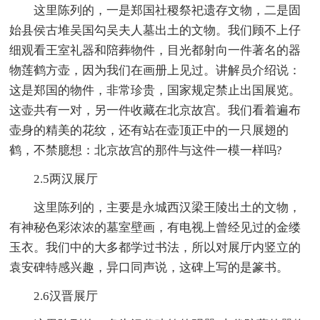
这里陈列的，一是郑国社稷祭祀遗存文物，二是固
始县侯古堆吴国勾吴夫人墓出土的文物。我们顾不上仔
细观看王室礼器和陪葬物件，目光都射向一件著名的器
物莲鹤方壶，因为我们在画册上见过。讲解员介绍说：
这是郑国的物件，非常珍贵，国家规定禁止出国展览。
这壶共有一对，另一件收藏在北京故宫。我们看着遍布
壶身的精美的花纹，还有站在壶顶正中的一只展翅的
鹤，不禁臆想：北京故宫的那件与这件一模一样吗?
2.5两汉展厅
这里陈列的，主要是永城西汉梁王陵出土的文物，
有神秘色彩浓浓的墓室壁画，有电视上曾经见过的金缕
玉衣。我们中的大多都学过书法，所以对展厅内竖立的
袁安碑特感兴趣，异口同声说，这碑上写的是篆书。
2.6汉晋展厅