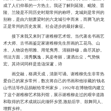
成了人们仰慕的一方热土。我还了解到延陵、毗陵、晋
陵、兰陵是不同历史时期常州的称呼。龙城则是常州的
别称，是由六朝萧梁时的六龙城引申而来，而腾飞的龙
正是常州的历史发展、社会进步的最好象征。
接下来我又来到了谢稚柳艺术馆。当代著名书画艺
术大师、古书画鉴定家谢稚柳先生所画的工花鸟、山
水、人物设色明雅、用笔隽秀、清丽静穆，曲尽其妙。
书法方面，清秀飘逸，风姿奇丽，潇洒出尘，气势恢
宏。其诗词同样是造诣深邃，诗
画交融，格调天成，清新可诵。谢稚柳先生非常热
爱自己的家乡常州，数次将自己的书画和他珍藏的'钱名
山书法等作品捐献给常州家乡，1992年在博物馆内建立
了这个谢稚柳艺术陈列馆，展示谢稚柳走过的艰辛道路
和取得的艺术成就以此缅怀乡贤,激励后学、鼓舞同人、
增辉乡梓。