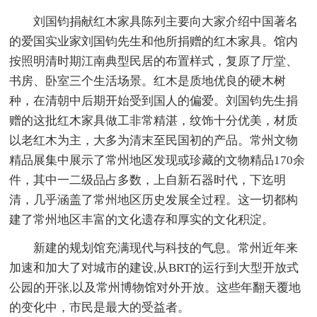
刘国钧捐献红木家具陈列主要向大家介绍中国著名
的爱国实业家刘国钧先生和他所捐赠的红木家具。馆内
按照明清时期江南典型民居的布置样式，复原了厅堂、
书房、卧室三个生活场景。红木是质地优良的硬木树
种，在清朝中后期开始受到国人的偏爱。刘国钧先生捐
赠的这批红木家具做工非常精湛，纹饰十分优美，材质
以老红木为主，大多为清末至民国初的产品。常州文物
精品展集中展示了常州地区发现或珍藏的文物精品170余
件，其中一二级品占多数，上自新石器时代，下迄明
清，几乎涵盖了常州地区历史发展全过程。这一切都构
建了常州地区丰富的文化遗存和厚实的文化积淀。
新建的规划馆充满现代与科技的气息。常州近年来
加速和加大了对城市的建设,从BRT的运行到大型开放式
公园的开张,以及常州博物馆对外开放。这些年翻天覆地
的变化中，市民是最大的受益者。