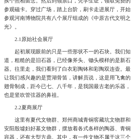
挨个照相留念。然后到领票口，凭学生证，领取免费的
参观磁卡。穿过广场，踏上台阶，刷卡走进展厅，开始
参观河南博物院共有八个展厅组成的《中原古代文明之
光》。
2.1原始社会展厅
起初展现眼前的只是一些形状不一的石块。我们知
道，粗糙的是旧石器，已经像斧头、锄头模样的是新石
器。往里走，我们看到了白衣彩陶钵和彩陶双连壶。最
让我们感兴趣的是贾湖骨笛，讲解员说，这是用飞禽的
翅骨制成，距今已七、八千年，是我国最古老的乐器，
也是竖吹管弦器的鼻祖。
2.2夏商展厅
这里有夏代文物群、郑州商城青铜窖藏坑文物群和
安阳殷墟妇好墓文物群，摆放着各式各样的陶器、青铜
容器，还有大型方鼎。其中，有一件文物不属于这三个