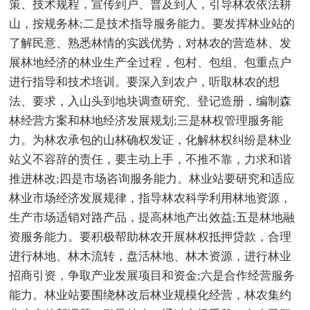
策、技术规程，宣传到户、普及到人，引导林农依法耕
山，按规务林;二是技术指导服务能力。要发挥林业站的
了解民意、熟悉林情的实践优势，对林农的营造林、发
展林地经济的林业生产全过程，包村、包组、包重点户
进行指导和技术培训。要深入到农户，听取林农的想
法、要求，入山头到地块调查研究、登记造册，编制森
林经营方案和林地经济发展规划;三是林权管理服务能
力。为林农承包的山林确权发证，化解林权纠纷是林业
站义不容辞的责任，要主动上手，不推不靠，力求和谐
推进林改;四是市场咨询服务能力。林业站要研究和适应
林业市场经济发展规律，指导林农科学利用林地资源，
生产市场适销对路产品，提高林地产出效益;五是林地融
资服务能力。要积极帮助林农开展林权抵押贷款，合理
进行林地、林木流转，盘活林地、林木资源，进行林业
招商引资，争取产业发展项目和资金;六是合作经营服务
能力。林业站要围绕林改后林业规模化经营，林农集约