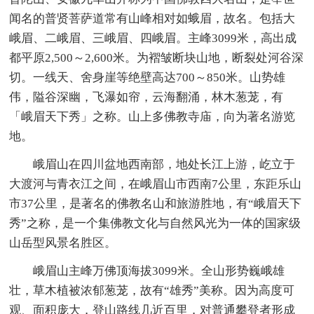
闻名的普贤菩萨道常有山峰相对如蛾眉，故名。包括大
峨眉、二峨眉、三峨眉、四峨眉。主峰3099米，高出成
都平原2,500～2,600米。为褶皱断块山地，断裂处河谷深
切。一线天、舍身崖等绝壁高达700～850米。山势雄
伟，隘谷深幽，飞瀑如帘，云海翻涌，林木葱茏，有
「峨眉天下秀」之称。山上多佛教寺庙，向为著名游览
地。
峨眉山在四川盆地西南部，地处长江上游，屹立于
大渡河与青衣江之间，在峨眉山市西南7公里，东距乐山
市37公里，是著名的佛教名山和旅游胜地，有“峨眉天下
秀”之称，是一个集佛教文化与自然风光为一体的国家级
山岳型风景名胜区。
峨眉山主峰万佛顶海拔3099米。全山形势巍峨雄
壮，草木植被浓郁葱茏，故有“雄秀”美称。因为高度可
观、面积庞大，登山路线几近百里，对普通攀登者形成