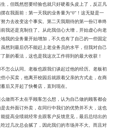
生，但既然想要经验也就只好硬着头皮上了，反正凡
摆在我面前：第一天我的业务量为“0”！这无疑是一
有努力去改变这个事实。第二天我期待的第一份订单终
面前我还是克制住了。从此我信心大增，开始虚心向老
慢地我的业务量开始增加，不久也有了自己的一些固定
。虽然到最后仍不能赶上老业务员的水平，但我对自己
有了新的看法，这也是我这次工作得到的最大收获！
不怎么认同。老板也跟我们谈起过他的经历。老板初
做些小买卖，他离开校园后就跟着父亲的方式走，在商
积蓄后又开起了快餐店，直到现在。
么做而不太在乎顾客怎么想，认为自己做的顾客都会
的是去外面订外卖，在同行中我们的优势并不大，这也
了能提高业绩就经常去跟客户反馈意见，最后总结出的
人吃过几次总会腻了，因此我们的市场并不大。而且对