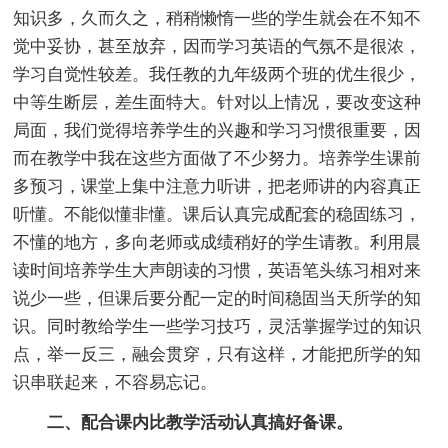
知识多，久而久之，稍稍懒惰一些的学生就会在不知不
觉中妥协，甚至放弃，因而学习英语的气氛不是很浓，
学习自觉性较差。我任教的九年级两个班的优生很少，
中等生断层，差生面特大。针对以上情况，要改变这种
局面，我们觉得培养学生的兴趣和学习习惯很重要，因
而在教学中我在这些方面做了不少努力。培养学生课前
多预习，课堂上集中注意力听讲，把老师讲的内容真正
听懂。不能似懂非懂。课后认真完成配套的稳固练习，
不懂的地方，多向老师或成绩稍好的学生请教。利用晨
读时间培养学生大声朗读的习惯，英语笔头练习相对来
说少一些，但课后要分配一定的时间稳固当天所学的知
识。同时教给学生一些学习技巧，灵活掌握学过的知识
点，举一反三，融会贯穿，只有这样，才能把所学的知
识串联起来，不容易忘记。
二、配合课内比教学活动认真搞好备课。