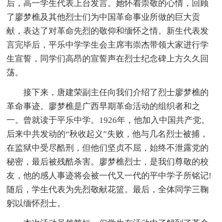
后，高一学生代表上台发言。她怀着崇敬的心情，回顾
了廖梦樵及其他烈士们为中国革命事业所做的巨大贡
献，表达了对革命先烈的敬仰和缅怀之情。新生代表发
言完毕后，平乐中学学生会主席韦崇杰带领大家进行学
生宣誓，同学们高昂的宣誓声在烈士纪念碑上方久久回
荡。
接下来，唐建荣副主任向我们介绍了烈士廖梦樵的
革命事迹。廖梦樵是广西早期革命活动的组织者和之
一。曾就读于平乐中学。1926年，他加入中国共产党。
后来中共发动的“秋收起义”失败，他与几名烈士被捕，
在监狱中受尽酷刑，但他们坚贞不屈，始终不泄露党的
秘密，最后被残酷杀害。廖梦樵烈士，是我们尊敬的校
友，他的感人事迹将会被一代又一代的平中学子所铭记!
随后，学生代表为先烈敬献花篮。最后，全体同学三鞠
躬以缅怀烈士。