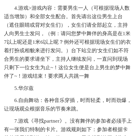
4.游戏>游戏内容：需要男生一人（可根据现场人数
适当增加）和全部女生配合。首先请出这位男生上台
（遮住眼睛或背对女生们），女生们请全部起立，主持
人向男生士发问，（例：请问您梦中舞伴的身高是在1米
7以上呢还是1米6以上呢？例外还可根据现场女生们的衣
着打扮或相貌来进行发问。）台下站立的'女生们如不符
合男生的要求请坐下，主持人继续发问，一直问到现场
只剩下一位女生为止~！这位女生便是台上男生的梦中舞
伴了~！游戏结束！要求两人共跳一舞
5.华尔兹
6.自由舞动：各种音乐穿插，时而轻柔，时而劲爆，
让现场观众根据音乐的节奏来跳。
7.游戏《寻找partner》。没有舞伴的参加者必须手上
有一张我们特制的卡片。游戏规则如下：参加者根据卡