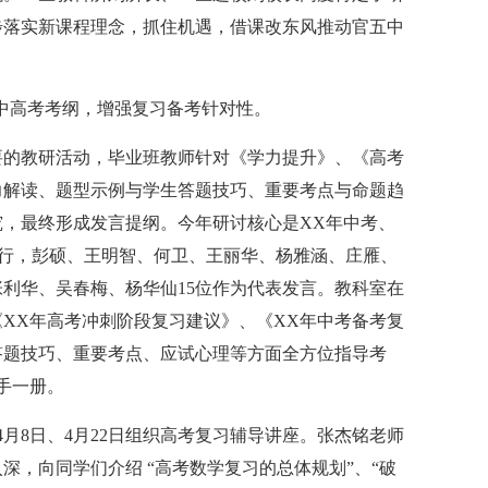
步落实新课程理念，抓住机遇，借课改东风推动官五中
X中高考考纲，增强复习备考针对性。
的教研活动，毕业班教师针对《学力提升》、《高考
力解读、题型示例与学生答题技巧、重要考点与命题趋
，最终形成发言提纲。今年研讨核心是XX年中考、
日举行，彭硕、王明智、何卫、王丽华、杨雅涵、庄雁、
利华、吴春梅、杨华仙15位作为代表发言。教科室在
XX年高考冲刺阶段复习建议》、《XX年中考备考复
答题技巧、重要考点、应试心理等方面全方位指导考
手一册。
月8日、4月22日组织高考复习辅导讲座。张杰铭老师
，向同学们介绍 “高考数学复习的总体规划”、“破