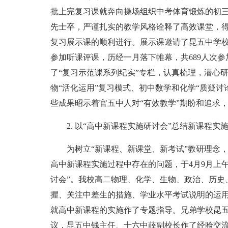
批上完复习课就奔向操场组织中考体育锻炼的初
先士卒，严谨扎实的教学风格诠释了高效课堂，
复习展示课的顺利进行。展示课邀请了昆五中学校
参加听课评课，历经一月落下帷幕，共689人次
了“复习示范课系列纪实”专栏，认真梳理，潜心
物“活化运用”复习模式、初中数学和化学“质疑
些成果昭示着官五中人对“有效教学”期盼和追求
2. 以“高中新课程实施研讨会”总结新课程实
为树立“新课程、新课堂、新考试”教研理念，
高中新课程实施过程中存在的问题，于4月9月上
讨会”。我校高二物理、化学、生物、政治、历史
握、关注中差生的措施、学业水平考试说明的运用
就高中新课程的实施作了专题指导。兄弟学校昆
议，昆五中钱主任、十六中薛副校长作了经验交流