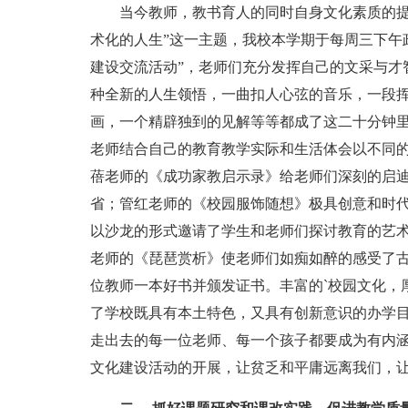
当今教师，教书育人的同时自身文化素质的提高
术化的人生”这一主题，我校本学期于每周三下午
建设交流活动”，老师们充分发挥自己的文采与才
种全新的人生领悟，一曲扣人心弦的音乐，一段
画，一个精辟独到的见解等等都成了这二十分钟
老师结合自己的教育教学实际和生活体会以不同
蓓老师的《成功家教启示录》给老师们深刻的启
省；管红老师的《校园服饰随想》极具创意和时
以沙龙的形式邀请了学生和老师们探讨教育的艺
老师的《琵琶赏析》使老师们如痴如醉的感受了
位教师一本好书并颁发证书。丰富的`校园文化，
了学校既具有本土特色，又具有创新意识的办学
走出去的每一位老师、每一个孩子都要成为有内
文化建设活动的开展，让贫乏和平庸远离我们，