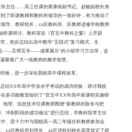
三班主任……高三任课的黄康侯副书记、赵敏副校长身
得到了听课教师和教科所领导的一致好评，有力推动了
领导、教研组长，xx区教科所、区教师进修学校教师
参加听课研讨。教科室在《官五中教科之窗》上开辟
研究，初步总结出高中数学“五段式”复习模式、生
讨论——互帮互学——成果展示”的小组学习方法等，这
，凝聚着广大一线教师的教学智慧。
施经验，进一步深化我校高中课程改革。
总结XX年高中学业水平考试的成功经验，研讨我校
午在多功能教室组织了“官五中XX年高中新课程实施研
、地理、信息技术任课教师围绕“新教材的取舍与把
、冲刺阶段的成功做法”进行总结，市教科院李主任
五中、昆十六中与我校高一高二年级任科教师参加会
。xx区教科所刘所长、xx区进校刘校长高度肯定了研