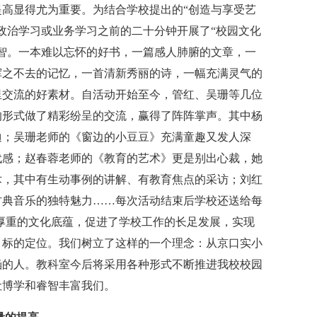
显得尤为重要。为结合学校提出的“创造与享受艺
政治学习或业务学习之前的二十分钟开展了“校园文化
智。一本难以忘怀的好书，一篇感人肺腑的文章，一
挥之不去的记忆，一首清新秀丽的诗，一幅充满灵气的
里交流的好素材。自活动开始至今，管红、吴珊等几位
的形式做了精彩纷呈的交流，赢得了阵阵掌声。其中杨
迪；吴珊老师的《窗边的小豆豆》充满童趣又发人深
代感；赵春蓉老师的《教育的艺术》更是别出心裁，她
术，其中有生动事例的讲解、有教育焦点的采访；刘红
古典音乐的独特魅力……每次活动结束后学校还送给每
厚重的文化底蕴，促进了学校工作的长足发展，实现
目标的定位。我们树立了这样的一个理念：从京口实小
涵的人。教科室今后将采用各种形式不断推进我校校园
让博学和睿智丰富我们。