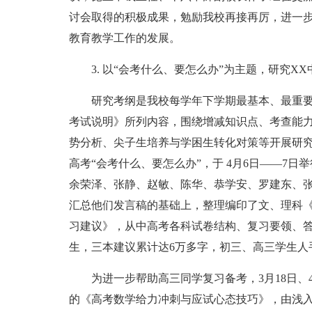
讨会取得的积极成果，勉励我校再接再厉，进一
教育教学工作的发展。
3. 以“会考什么、要怎么办”为主题，研究X
研究考纲是我校每学年下学期最基本、最重要
考试说明》所列内容，围绕增减知识点、考查能
势分析、尖子生培养与学困生转化对策等开展研究
高考“会考什么、要怎么办”，于 4月6日——7
余荣泽、张静、赵敏、陈华、恭学安、罗建东、张
汇总他们发言稿的基础上，整理编印了文、理科《
习建议》，从中高考各科试卷结构、复习要领、
生，三本建议累计达6万多字，初三、高三学生人
为进一步帮助高三同学复习备考，3月18日、4
的《高考数学给力冲刺与应试心态技巧》，由浅入深