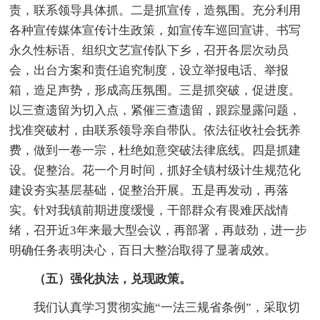
责，联系领导具体抓。二是抓宣传，造氛围。充分利用
各种宣传媒体宣传计生政策，如宣传车巡回宣讲、书写
永久性标语、组织文艺宣传队下乡，召开各层次动员
会，出台方案和责任追究制度，设立举报电话、举报
箱，造足声势，形成高压氛围。三是抓突破，促进度。
以三查遗留为切入点，紧催三查遗留，跟踪显露问题，
找准突破村，由联系领导亲自带队。依法征收社会抚养
费，做到一卷一宗，杜绝如意突破法律底线。四是抓建
设。促整治。花一个月时间，抓好全镇村级计生规范化
建设夯实基层基础，促整治开展。五是再发动，再落
实。针对我镇前期进度缓慢，干部群众有畏难厌战情
绪，召开近3年来最大型会议，再部署，再鼓劲，进一步
明确任务表明决心，百日大整治取得了显著成效。
（五）强化执法，兑现政策。
我们认真学习贯彻实施“一法三规省条例”，采取切