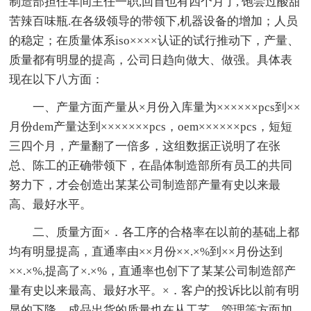
制造部担任车间主任一职,回首也有四个月了, 饱尝过酸甜
苦辣百味瓶.在各级领导的带领下,机器设备的增加；人员
的稳定；在质量体系iso××××认证的试行推动下，产量、
质量都有明显的提高，公司日趋向做大、做强。具体表
现在以下八方面：
一、产量方面产量从×月份入库量为××××××pcs到××
月份dem产量达到×××××××pcs，oem××××××pcs，短短
三四个月，产量翻了一倍多，这组数据正说明了在张
总、陈工的正确带领下，在晶体制造部所有员工的共同
努力下，才会创造出某某公司制造部产量有史以来最
高、最好水平。
二、质量方面×．各工序的合格率在以前的基础上都
均有明显提高，直通率由××月份××.×%到××月份达到
××.×%,提高了×.×%，直通率也创下了某某公司制造部产
量有史以来最高、最好水平。×．客户的投诉比以前有明
显的下降，成品出货的质量也在从工艺、管理等方面加