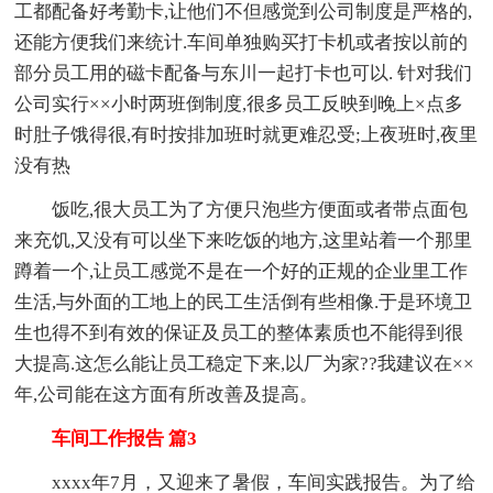
工都配备好考勤卡,让他们不但感觉到公司制度是严格的,
还能方便我们来统计.车间单独购买打卡机或者按以前的
部分员工用的磁卡配备与东川一起打卡也可以. 针对我们
公司实行××小时两班倒制度,很多员工反映到晚上×点多
时肚子饿得很,有时按排加班时就更难忍受;上夜班时,夜里
没有热
饭吃,很大员工为了方便只泡些方便面或者带点面包
来充饥,又没有可以坐下来吃饭的地方,这里站着一个那里
蹲着一个,让员工感觉不是在一个好的正规的企业里工作
生活,与外面的工地上的民工生活倒有些相像.于是环境卫
生也得不到有效的保证及员工的整体素质也不能得到很
大提高.这怎么能让员工稳定下来,以厂为家??我建议在××
年,公司能在这方面有所改善及提高。
车间工作报告 篇3
xxxx年7月，又迎来了暑假，车间实践报告。为了给