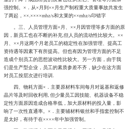
强控制。×．从×月到××月生产制程重大质量事故共发生
了两起，××.××××mhz/s和太莱的××mhz/s印错字
。三、人员管理方面×月、××月因管理等多方面的原
因，新员工也在不断的补充,但人员的流动性比较大。××
月、××月这两个月老员工的稳定性在加强管理、提高工
资待遇等因素下有所提高。但也有因为管理方面的不足
造成个别员工的思想波动性比较大。另一方面，由于我
们是生产型企业，员工的素质参差不齐，缺少在这方面
对员工按层次进行培训.
四、物耗方面×．主要原材料车间每月对返基和返修
晶片等及时回收利用, 但少量员工因技能、机器设备不稳
定性方面原因造成合格率低，加大原材料的投入量，影
响了一次性直通率。×．主要辅材料银丝和手指套控制不
是太好，有待于在××××年中加强管制。