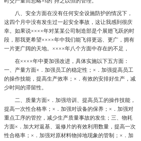
时交产量而忽略×s的`持之以恒的管理。
八、安全方面在没有任何安全设施防护的情况下，
这四个月中没有发生过一起安全事故，这让我感到很庆
幸。如果说××××年对某某公司制造部是个展翅飞跃的时
段，那我更希望××××年中我们能飞得更远、更广，拥有
一片更广阔的天地。××××年八个方面中存在的不足，
在××××年中要加强改进，具体实施以下五方面：
一、产量方面×．加强员工的稳定性；×．加强提高员工
的操作技能，提高生产效率；×．有效的安排好生产，减
少时间的滞留性。
二、质量方面×．加强培训、提高员工的操作技能，
提高一次性合格率；×．加强对设备的保养；×．加强对
重点工序的管控，减少生产质量事故的发生；三、物耗
方面×．加大对返基、返修片的有效利用数量，提高一次
性合格率；×．加强对原材料物掉地现象的管制；×．加