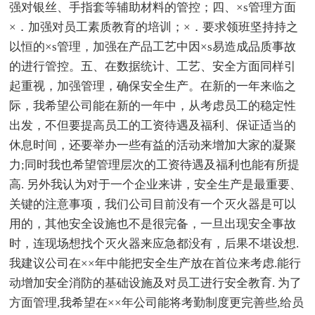
强对银丝、手指套等辅助材料的管控；四、×s管理方面
×．加强对员工素质教育的培训；×．要求领班坚持持之
以恒的×s管理，加强在产品工艺中因×s易造成品质事故
的进行管控。五、在数据统计、工艺、安全方面同样引
起重视，加强管理，确保安全生产。在新的一年来临之
际，我希望公司能在新的一年中，从考虑员工的稳定性
出发，不但要提高员工的工资待遇及福利、保证适当的
休息时间，还要举办一些有益的活动来增加大家的凝聚
力;同时我也希望管理层次的工资待遇及福利也能有所提
高. 另外我认为对于一个企业来讲，安全生产是最重要、
关键的注意事项，我们公司目前没有一个灭火器是可以
用的，其他安全设施也不是很完备，一旦出现安全事故
时，连现场想找个灭火器来应急都没有，后果不堪设想.
我建议公司在××年中能把安全生产放在首位来考虑.能行
动增加安全消防的基础设施及对员工进行安全教育. 为了
方面管理,我希望在××年公司能将考勤制度更完善些,给员