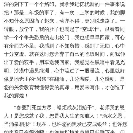
深的刻下了一个个烙印。就拿我记忆忧新的一件事来说
把！那是二年级的事了。有一次，上学的时候，我的脚
不知什么原因痛了起来，动弹不得，更别说走路了。一
转眼，放学了，我的肚子也闹起了“空城计”。眼看着同
学一个个争先恐后的走出校门，我也想早早回家，可心
有余而力不足。我感到了不知所措，感到了无助，心中
十分空虚。就在这时您舍弃了自己的吃饭时间，向我伸
出了爱的双手，用车送我回家。我感觉在黑暗中看见光
明、沙漠中遇见绿洲，心中流过了一股暖流，心里就好
像是地壳里的“岩浆”在翻涌，几分温暖、几分感动。是
您的关爱教育我懂得爱的真谛，用爱来写作，才创造了
我的辉煌！
“春蚕到死丝方尽，蜡炬成灰泪始干”。老师我的恩
人！是您成就了我，您是我人生的领航人！“滴水之恩，
当涌泉相报”！现在，也许您的黑发已变成银丝；也许您
的声音已变得沙哑；也许您挺拔的身躯已低垂下来，但