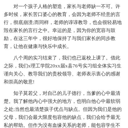
对一个孩子人格的塑造，家长与老师缺一不可。许
多时候，家长苦口婆心的教育，会因为老师不经意的言
行，彻底崩溃;而同样，老师的谆谆教导，也会很轻易地
毁在家长的言行之中。幸运的是，因为你的宽容与鼓
励，在这三年中，很好地保持了与我们家长的同步教
育，让他在健康与快乐中成长。
八个周的实习结束了，我们也已返校上课了。借此
之际，我们x理工学院20xx届x县76号实习组全体实习生
谨向关心、教导我们的贵校领导、老师表示衷心的感谢
和崇高的敬意!
知子莫若父，对自己的儿子德行，当爹的心中最清
楚。我了解他内心中强大的地方，也明白他心中最软弱
之处;当然也最清楚孩子优点与缺点。但因为我们是他的
父母，我们会最大限度包容他的缺点，我们会给予最无
私的帮助。但作为没有血缘关系的老师，能包容学生不