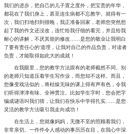
我们的进步，把自己的儿子置之度外，把宝贵的年华，
都花在了我们身上，甚至连生病都不忘教学。就得有一
次，我们扫地扫到很晚，我正准备回家，老师您突然想
起了我的作文还没改，连忙给我仔细的看完，并且给我
耐心的讲解，不厌其烦的修改……是您的敬业让我明白
了要有责任心的'道理，让我对自己的作品负责，对读者
负责，才能取得如此大的成就！
在我眼里，您的教学方法跟有的老师截然不同。别
的老师只知道压着学生写作业，而您却不这样。而且，
您像变戏法似的，将枯燥无味的课上得有声有色，令我
们听得津津有味、全神贯注。比如学生字时，您会把字
编成谜语叫我们猜，让我们在快乐中学得扎实……是您
灵活的教学方法吸引我走向成功！
在生活上，您就像妈妈，无微不至的照顾着我们，
非常亲切。一件件令人感动的事历历在目，在我心中深