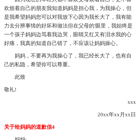
欢烦着自己的朋友我知道妈妈是担心我，为我操心，但
是我希望妈妈您可以对我放下心因为我长大了，我有能
力去分辨事情的好坏和做法但在父母的'眼里，我始终是
一个孩子妈妈边骂着我边哭，眼睛又红又有泪水我的心
好痛，我真的知道自己错了，不应该让妈妈操心。
妈妈，不要再为我操心了，我已经长大了，也有自
己的私隐，希望你可以尊重。
此致
敬礼!
xxx
20xx年xx月xx日
关于给妈妈的道歉信4
妈妈: