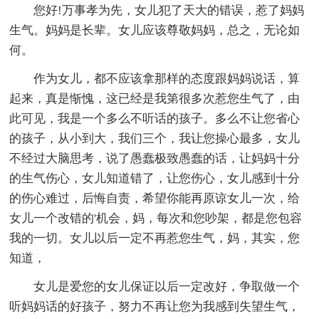
您好!万事孝为先，女儿犯了天大的错误，惹了妈妈
生气。妈妈是长辈。女儿应该尊敬妈妈，总之，无论如
何。
作为女儿，都不应该拿那样的态度跟妈妈说话，算
起来，真是惭愧，这已经是我第很多次惹您生气了，由
此可见，我是一个多么不听话的孩子。多么不让您省心
的孩子，从小到大，我们三个，我让您操心最多，女儿
不经过大脑思考，说了愚蠢极致愚蠢的话，让妈妈十分
的生气伤心，女儿知道错了，让您伤心，女儿感到十分
的伤心难过，后悔自责，希望你能再原谅女儿一次，给
女儿一个改错的'机会，妈，每次和您吵架，都是您包容
我的一切。女儿以后一定不再惹您生气，妈，其实，您
知道，
女儿是爱您的女儿保证以后一定改好，争取做一个
听妈妈话的好孩子，努力不再让您为我感到失望生气，