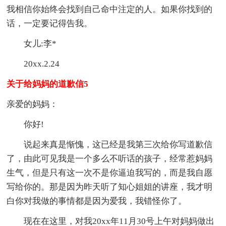
我相信你始终会找到自己命中注定的人。如果你找到的
话，一定要记得告我。
女儿:李*
20xx.2.24
关于给妈妈的道歉信5
亲爱的妈妈：
你好!
说起来真是惭愧，这已经是我第三次给你写道歉信
了，由此可见我是一个多么不听话的孩子，经常惹妈妈
生气，但是只有这一次不是你逼迫我写的，而是我自愿
写给你的。那是因为昨天听了知心姐姐的讲座，我才明
白你对我做的事情都是因为爱我，我错怪你了。
现在在这里，对我20xx年11月30号上午对妈妈做出