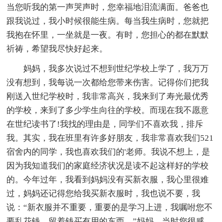
当您听我的第一声哭声时，您幸福地泪流满面。爸爸也
跟我说过，我小时候很能生病。每当我生病时，您就把
我抱在怀里，一坐就是一夜。有时，您担心的都在默默
祈祷，希望我尽快好起来。
妈妈，我多次说过不想到世纪学校上学了，我万万
没有想到，我每说一次都给您带来伤害。记得你们把我
刚送入世纪学校时，我非常高兴，我来到了寿光最优秀
的学校，来到了多少学生向往的学校。而现在我不愿意
在世纪读书了!我找的理由是，同学们不喜欢我，排斥
我。其实，我在班里有许多好朋友，我非常喜欢我们521
宿舍内的同学，我也喜欢我们的'老师。我说不想上，是
因为我知道我们的家庭经济状况是读不起这样好的学校
的。今年过年，我看到妈妈没有买新衣服，我心里很难
过，妈妈还记得您给我买新衣服时，我也说不要，我
说：“新衣服并不重要，重要的是学习上进，我嘱咐您不
要乱花钱，留着钱买有用的东西。”妈妈，当时您很感