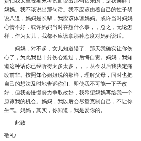
是怕我太重视期末考试而说出那句话来的，是我误解了
妈妈。我不该说出那句话。我不应该由着自己的性子胡
说八道，妈妈是长辈，我应该体谅妈妈。或许当时妈妈
心情不好，或许妈妈当时在想什么事，，总之，无论怎
样，作为女儿，我都不应该拿那种态度对妈妈说话。
妈妈，对不起，女儿知道错了。那天我确实让你伤
心了，为此我也十分伤心难过，后悔自责。妈妈，我知
道这种话你已经听得太多太多，，，从今以后我决定痛
改前非。按照知心姐姐说的那样，理解父母，同时也把
自己的想法及时地告诉你们。即使我不可能一下子改
好，但我会慢慢努力争取改好，我希望妈妈再给我一个
原谅我的机会。妈妈，我以后会尽量克制自己，不让你
生气。妈妈，其实，你知道，我是爱你的。
此致
敬礼!