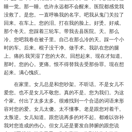
睡一觉。那一睡。也许永远都不会醒来。医院都感觉我
没救了。是您。一直呼唤我的名字。吧我从鬼门关拉了
回来。在车上。您的泪。打在我的脸上。好烫。好咸。
那个冬天。您踩着三轮车。带我去县医院。天。那么
冷。您吧我卷在被子里。自己在那么冷的天。踩一个小
时的车。后来。棍子没干净。做手术。我趴在您的腿
上。痛的.我哭湿了您的大衣。回想起来。现在才知道。
那时。您的心。更痛。恨不得替我去受那份罪。现在想
起来。满心愧疚。
在家里。女儿总是和您吵架。不听话。不是女儿不
爱您。也不是女儿不敬您。真的不是。您为我们。为这
个家。付出了太多太多。很难找到一个合适的词语来形
容对您的爱。女儿太傻。太不懂事。老是跟您对着干。
太叛逆。女儿知道。跟您说再多的对不起。都难以弥补
我对您造成的伤心。但女儿还是要发自肺腑的跟您说