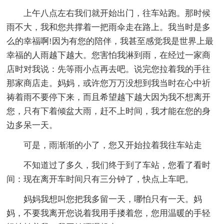
上午八点左右我们就开始出门，往车站跑。那时候
雨不大，我和您共撑着一把雨伞走在路上。我当时是多
么的幸福啊!因为有您的陪伴，我甚至感觉我是世界上最
幸福的人雨越下越大。您害怕我淋到雨，在经过一家商
店时对我说：先等雨小点再去吧。说完您拉着我的手往
那家商店走。妈妈，或许您万万没想到我当时在心中祈
祷着雨不要停下来，而且希望越下越大因为我不想离开
您，只有下着倾盆大雨，赶不上时间，我才能在您的身
边多呆一天。
可是，雨渐渐的小了，您又开始拉着我往车站走
不知道过了多久，我们终于到了车站，您看了看时
间：现在离开车时间只有三分钟了，快点上车吧。
妈妈我想叫您把我多留一天，哪怕只有一天。妈
妈，不要我离开您说着我用手搂着您，您用温暖的手轻