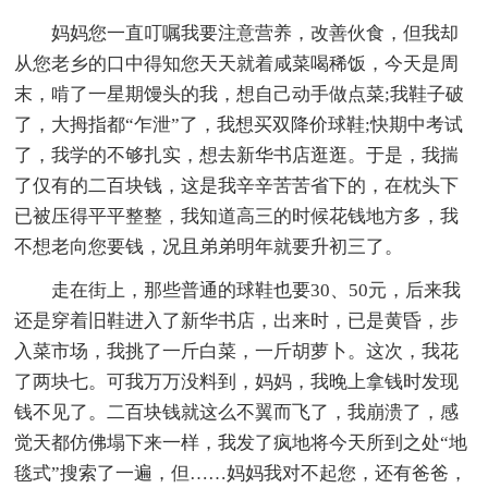
妈妈您一直叮嘱我要注意营养，改善伙食，但我却
从您老乡的口中得知您天天就着咸菜喝稀饭，今天是周
末，啃了一星期馒头的我，想自己动手做点菜;我鞋子破
了，大拇指都“乍泄”了，我想买双降价球鞋;快期中考试
了，我学的不够扎实，想去新华书店逛逛。于是，我揣
了仅有的二百块钱，这是我辛辛苦苦省下的，在枕头下
已被压得平平整整，我知道高三的时候花钱地方多，我
不想老向您要钱，况且弟弟明年就要升初三了。
走在街上，那些普通的球鞋也要30、50元，后来我
还是穿着旧鞋进入了新华书店，出来时，已是黄昏，步
入菜市场，我挑了一斤白菜，一斤胡萝卜。这次，我花
了两块七。可我万万没料到，妈妈，我晚上拿钱时发现
钱不见了。二百块钱就这么不翼而飞了，我崩溃了，感
觉天都仿佛塌下来一样，我发了疯地将今天所到之处“地
毯式”搜索了一遍，但……妈妈我对不起您，还有爸爸，