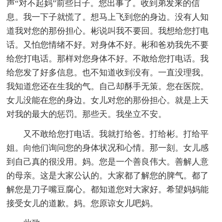
声“对不起妈”前些日子。您出事了。收到弟发来的信
息。我一下子就慌了。想马上飞到您的身边。没有人知
道我对您的那份担心。彬说叫我不要回。我想给您打电
话。又怕您情绪不好。对身体不好。彬和爸劝我先不要
给您打电话。那样对您身体不好。不敢给您打电话。我
给您发了好多信息。也不知道收到没有。一直没理我。
我知道您还在生我的气。自己却酥手无策。您在医院。
女儿没能在您的身边。女儿对您的那份担心。就是上天
对我的最大的惩罚。那些天。我坐立不安。
又不敢给您打电话。我就打给爸。打给彬。打给平
姐。向他们询问您的身体状况和心情。那一刻。女儿感
到自己真的很没用。妈。您是一个善良伟大。善解人意
的母亲。这是大家公认的。大家都了解您的脾气。都了
解您是刀子嘴豆腐心。都知道您对大家好。希望妈妈能
接受女儿的道歉。妈。您原谅女儿吧妈。