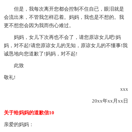
但是，我每次离开您都会控制不住自已，眼泪就是
会流出来，不管我怎样忍着。妈妈，我也是不想的。我
更不想您会因为我而伤心难过。
妈妈，女儿下次再也不会了，请您原谅女儿吧!妈
妈，对不起!请您原谅女儿的无知，原谅女儿的不懂事!我
诚恳地向您道歉了!妈妈，对不起!
此致
敬礼!
xxx
20xx年xx月xx日
关于给妈妈的道歉信10
亲爱的妈妈：