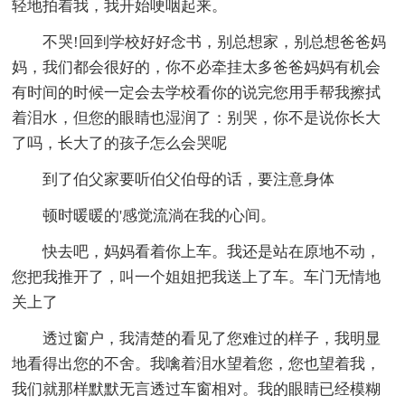
轻地拍着我，我开始哽咽起来。
不哭!回到学校好好念书，别总想家，别总想爸爸妈
妈，我们都会很好的，你不必牵挂太多爸爸妈妈有机会
有时间的时候一定会去学校看你的说完您用手帮我擦拭
着泪水，但您的眼睛也湿润了：别哭，你不是说你长大
了吗，长大了的孩子怎么会哭呢
到了伯父家要听伯父伯母的话，要注意身体
顿时暖暖的'感觉流淌在我的心间。
快去吧，妈妈看着你上车。我还是站在原地不动，
您把我推开了，叫一个姐姐把我送上了车。车门无情地
关上了
透过窗户，我清楚的看见了您难过的样子，我明显
地看得出您的不舍。我噙着泪水望着您，您也望着我，
我们就那样默默无言透过车窗相对。我的眼睛已经模糊