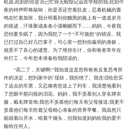
机器;此刻的你是否已忙得无暇惦记远在学校的我;此刻午
夜的钟声即将敲响，你是否还空着肚皮，忍着机械的轰
鸣在忙着加班，我分明看到你黝黑的脸上有一道道岁月
的痕迹，汗珠聚成条条小溪蜿蜒而下……妈妈，今夜我
恐怕要失眠了，因为我犯了一个“不可饶恕”的错误。我
已打过自己好几巴掌子，可心里一想到你羸弱的身躯，
就受不了良心的谴责。为了维持生计，你和爸爸常年在
外打工，今年您本准备给我陪读的。
“高二了，关键啊!”我知道这是您和爸爸反复思考所
作的决定，想到家中的`现状，我拒绝了。我含泪给您买
了远去的车票，又忍痛将您送上了列车，我清楚地看到
了您眼中那闪烁的泪花。妈妈，我不羡慕别人穿名牌衣
服，戴名牌首饰;我也不羡慕他们每天有父母接送;我更不
羡慕他们每天吃着父母精心准备的营养早餐。我虽然只
能就着白开水，啃着干馒头，但我知道妈妈给我的爱不
输给任何人。