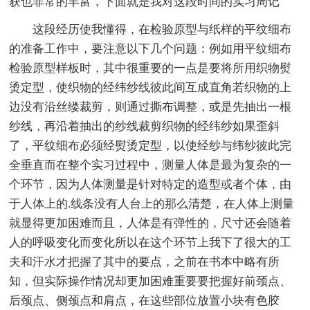
获也非常的丰富，下面就是我对这段时间的实习周记
这段经历使我懂得，在检验原型与纸样的平纹细布
的准备工作中，要注意以下几个问题：例如用平纹细布
检验原型样板时，其中很重要的一点是要将所用织物熨
烫定型，使织物的经纬纱线彼此间互成直角若织物的上
边没有沿丝缕裁剪，则通过撕布调整，或是先抽出一根
纱线，再沿着抽出的纱线裁剪织物的经纬纱如果歪斜
了，平纹细布必须经熨烫定型，以使经纱与纬纱彼此完
全垂直而在整个实习过程中，测量人体是最为复杂的一
个环节，因为人体测量是针对特定的造型或者个体，由
于人体上的.线条没有人台上的那么清楚，在人体上测量
就显得更加困难而且，人体是有弹性的，尺寸还会随着
人的呼吸变化而变化所以在这个环节上我下了很大的工
夫和汗水才把握了其中的要点，之前在书本中略有所
知，但实际操作情况却更加困难重要要把握好前颈点、
后颈点、侧颈点和肩点，在这些部位放置小块有色胶