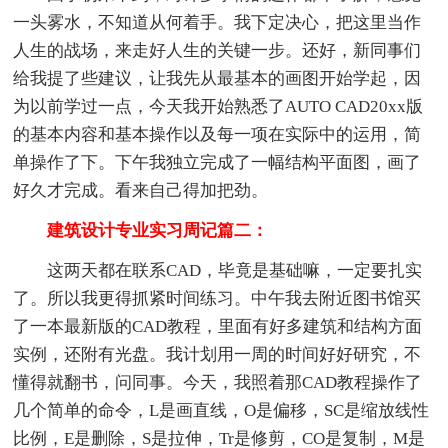
一头雾水，不知道从何着手。我下定决心，把这里当作
人生的战场，来走好人生的关键一步。还好，新同事们
给我提了些建议，让我先从最基本的画图开始学起，因
为以前学过一点，今天我开始熟悉了AUTO CAD20xx版
的基本内容和基本操作以及每一项在实际中的运用，简
单操作了下。下午我独立完成了一幅结构平面图，画了
好久才完成。看来自己得加把劲。
建筑设计专业实习周记篇二：
这两天都在联系CAD，毕竟是基础嘛，一定要扎实
了。所以我更得抓紧时间练习。中午我去附近图书馆买
了一本最新版的CAD教程，里面有好多建筑和结构方面
实例，还附有光盘。我计划用一周的时间好好研究，不
懂得就翻书，问同事。今天，我照着那CAD教程操作了
几个简单的命令，L是画直线，O是偏移，SC是缩放线性
比例，E是删除，S是拉伸，Tr是修剪，CO是复制，M是