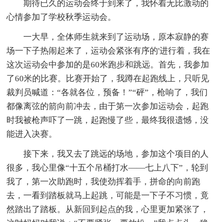
期待已久的运动会终于到来了，我怀着无比激动的
心情参加了学校秋季运动会。
一大早，全体师生就来到了运动场，原本寂静的赛
场一下子热闹起来了，运动会紧张有序的'进行着，我在
这次运动会中参加的是60米跑步和跳远。首先，我参加
了60米的比赛。比赛开始了，我蹲在起跑线上，只听见
裁判员喊道：“各就各位，预备！”“砰”，枪响了，我们
都像离弦的箭向前冲去，由于第一次参加运动会，起跑
时我被枪声吓了一跳，起跑慢了些，最终我很遗憾，没
能进入决赛。
接下来，我又去了跳远的场地，参加这个项目的人
很多，我心里像“十五个吊桶打水——七上八下”，轮到
我了，第一次助跑时，我使劲挥着手，拼命的向前跑
去，一看到踏板就马上起跳，可能是一下子不习惯，竟
然踏出了踏板。从新回到起点的我，心里更加紧张了，