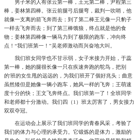
男子米的人有张云第一棒，王元第二棒，尹程第三
棒，姜林第四棒。张云前腿弓后腿弯，裁判一吹哨，他
就像一支离的箭飞奔而去；到了第二棒王元像一只豹子
一样去飞奔而去；到了第三棒饿狼，终点就是他的食
物；姜林第四棒像一辆马力到了极限的跑车，冲向终
点！“我们班第一！”吴老师激动而兴奋地大叫。
我们班女同学也不甘示弱，女子米接力开始，于蕊
第一棒，她的腿很长像一只在疾速奔跑的鸵鸟，把别
的'班的女生甩的远远的，为我们班开了個好兆头；曲意
虽然矮但是她像一辆小跑车，她风一样的飞奔；王萌速
度十分的快；王文飞奔终点。我们班第一了！全班同学
和老师都十分激动。我们四（1）班太厉害了，男女接力
双双夺冠。
在运动会上展示了我们班同学的青春风采，考验了
我们的体力与心理的承受力。它锻炼的是体力，激励的