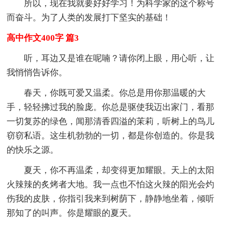
所以，现在我就要好好学习！为科学家的这个称号
而奋斗。为了人类的发展打下坚实的基础！
高中作文400字 篇3
听，耳边又是谁在呢喃？请你闭上眼，用心听，让
我悄悄告诉你。
春天，你既可爱又温柔。你总是用你那温暖的大
手，轻轻拂过我的脸庞。你总是驱使我迈出家门，看那
一切复苏的绿色，闻那清香四溢的茉莉，听树上的鸟儿
窃窃私语。这生机勃勃的一切，都是你创造的。你是我
的快乐之源。
夏天，你不再温柔，却变得更加耀眼。天上的太阳
火辣辣的炙烤者大地。我一点也不怕这火辣的阳光会灼
伤我的皮肤，你指引我来到树荫下，静静地坐着，倾听
那知了的叫声。你是耀眼的夏天。