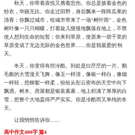
秋天，你带着喜悦又携着悲伤。你总是披着金色的
纱衣，华丽无比。你走过田野，身后飘来一阵阵瓜果的
清香；你飘过城市，给城市带来了一场“树叶雨”，金色
树叶像一只只蝴蝶，打着旋儿慢慢地飘落在地上，不禁
使人想到生命的短暂；你来到草原，使原来一碧千里的
草原变成了无边无际的金色世界……你是我最爱的'秋
天。
冬天，你变得有些冷酷。到处是白茫茫的一片。鹅
毛般的大雪漫天飞舞，像玉一样清，像银一样白，像烟
一样轻，想柳絮一样柔，纷纷从彤云密布的天空中向下
飘洒。树木、房屋都是银装素裹，地上积满了厚厚的白
雪，把整个大地盖得严严实实。你是冷酷而又单纯的冬
天。
让我悄悄告诉你……
高中作文400字 篇4