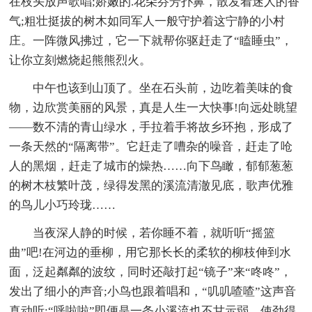
在枝头放声歌唱;娇嫩的.花朵芬芳扑鼻，散发着迷人的香
气;粗壮挺拔的树木如同军人一般守护着这宁静的小村
庄。一阵微风拂过，它一下就帮你驱赶走了“瞌睡虫”，
让你立刻燃烧起熊熊烈火。
中午也该到山顶了。坐在石头前，边吃着美味的食
物，边欣赏美丽的风景，真是人生一大快事!向远处眺望
——数不清的青山绿水，手拉着手将故乡环抱，形成了
一条天然的“隔离带”。它赶走了嘈杂的噪音，赶走了呛
人的黑烟，赶走了城市的燥热……向下鸟瞰，郁郁葱葱
的树木枝繁叶茂，绿得发黑的溪流清澈见底，歌声优雅
的鸟儿小巧玲珑……
当夜深人静的时候，若你睡不着，就听听“摇篮
曲”吧!在河边的垂柳，用它那长长的柔软的柳枝伸到水
面，泛起粼粼的波纹，同时还敲打起“镜子”来“咚咚”，
发出了细小的声音;小鸟也跟着唱和，“叽叽喳喳”这声音
真动听;“呼啦啦”即便是一条小溪流也不甘示弱，使劲得