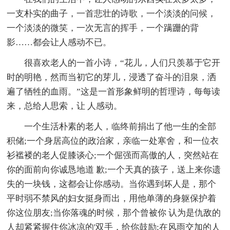
一支朴实的曲子，一首悲壮的诗歌，一个淡淡的问候，
一个淡淡的微笑，一次无言的挥手，一个蹒跚的背
影……都会让人感动不已。
很喜欢老人的一首小诗，“花儿，人们只羡慕于它开
时的明艳，然而当初它的芽儿，浸透了奋斗的泪泉，洒
遍了牺牲的血雨。”这是一首形象鲜明的哲理诗，每每读
来，总给人思索，让 人感动。
一个生活朴素的老人，临终前捐出了他一生的全部
积储;一个身居高位的政治家，亲临一处寒舍，和一位衣
衫褴褛的老人促膝谈心;一个倔强而高傲的人，突然站在
你的面前向你诚恳地道 歉;一个天真的孩子，送上来你遗
失的一块钱，这都会让你感动。当你遇到坏人是，那个
平时弱不禁风的妇女挺身而出，用他单薄的身躯保护着
你这位朋友;当你落魂的时候，那个曾被你 认为是仇敌的
人却紧紧握住你冰凉的'双手，给你鼓励;在风雨交加的人