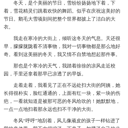
冬天，是个美丽的节日，雪纷纷扬扬地下着，下
着，雪花精灵们跳着欢快的舞蹈。似乎在庆祝这美好的
节日。鹅毛大雪顷刻间把整个世界都披上了洁白的大
衣。
我走在寒冷的大街上，倾听这冬天的气息。天还很
早，朦朦胧陇看不清事物，我对一切事物都是那么地好
奇。看到这美丽的冬天，我又情不自禁地想起那件事。
那也是个寒冷的天气，我踏着徐徐的凉风走近校
园，手里还拿着那早已凉透了的早饭。
走着走着，我看见了正在不远处扫大街的阿姨，她
长得很朴实，脸红通通的，上面有红一块，紫一块的伤
疤，一看就知道是被那可恶的冬风给吹的！她默默地，
一点一点地扫着那永远也扫不干净的大街。
冬风“呼呼”地刮着，风儿像顽皮的孩子一样钻进了