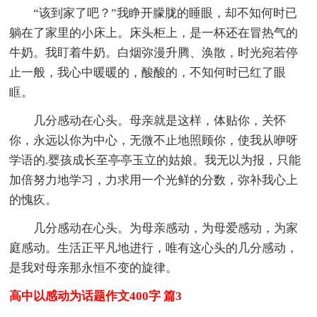
“该到家了吧？”我睁开朦胧的睡眼，却不知何时已
躺在了家里的小床上。床头柜上，是一杯还在冒热气的
牛奶。我盯着牛奶。白烟弥漫升腾、涣散，时光宛若停
止一般，我心中暖暖的，酸酸的，不知何时已红了眼
眶。
几分感动在心头。母亲就是这样，体贴你，关怀
你，永远以你为中心，无微不止地照顾你，使我从咿呀
学语的.婴孩成长至亭亭玉立的姑娘。我无以为报，只能
加倍努力地学习，力求用一个光鲜的分数，弥补我心上
的愧疚。
几分感动在心头。为母亲感动，为母爱感动，为家
庭感动。生活正平凡地进行，唯有这心头的几分感动，
是我对母亲那永恒不变的旋律。
高中以感动为话题作文400字 篇3