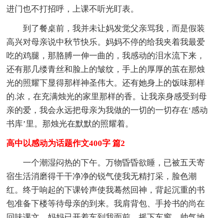
进门也不打招呼，上课不听光盯表。
到了餐桌前，我并未让妈发觉父亲骂我，而是假装
高兴对母亲说中秋节快乐。妈妈不停的给我夹着我最爱
吃的鸡腿，那胳膊一伸一曲的，我感动的泪水流下来，
还有那几缕青丝和脸上的皱纹，手上的厚厚的茧在那烛
光的照耀下显得那样神圣伟大。还有她身上的饭味那样
的.浓，在充满烛光的家里那样的香。让我亲身感受到母
亲的爱，我会永远把母亲为我做的一切的一切存在‘感动
书库’里。那烛光在默默的照耀着。
高中以感动为话题作文400字 篇2
一个潮湿闷热的下午。万物昏昏欲睡，已被五天寄
宿生活消磨得干干净净的锐气使我无精打采，脸色潮
红。终于响起的下课铃声使我蓦然回神，背起沉重的书
包准备下楼等待母亲的到来。我肩背包、手拎书的尚在
回味课文，妈妈已开着车到我面前，摇下车窗，帅气地