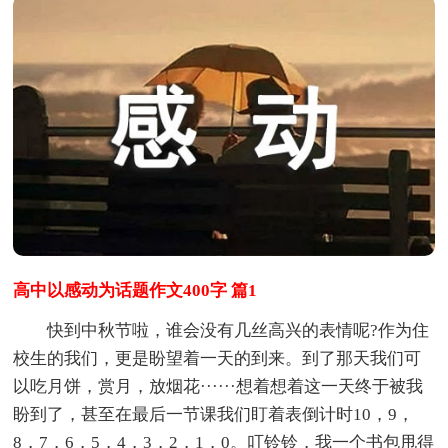
高中以感动为话题作文400字 篇1
快到中秋节啦，谁会没有几丝高兴的表情呢?作为住
校生的我们，更是盼望着一天的到来。到了那天我们可
以吃月饼，赏月，放烟花······想着想着这一天终于被我
盼到了，甚至在最后一节课我们盯着表倒计时10，9，
8，7，6，5，4，3，2，1，0。叮铃铃，我一个书包甩得