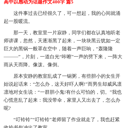
高中以感动为话题作文400字 篇5
这件事过去已经很久了，可一想起，我的心间就涌
起一股暖流。
那一天，教室里一片寂静，同学们都在认真地听老
师讲课，忽然，天逐渐黑了起来，一块块黑云犹如一定
巨大的黑锅一般罩在空中，随着一声巨响，“轰隆隆
———”，片刻，一道白光“咔嚓”一声的劈下来，一阵大
雨从天而降。像泼。像倒。
原本安静的教室乱成了一锅粥，有些胆小的女生开
始说起话来：“怎么办，这天好吓人啊!”而男生却威风凛
凛地对女生说：“一群胆小鬼!有什么可怕的，切。”我也
心慌意乱了起来：我没带伞，家里人又出去了，怎么办
呢?
“叮铃铃”“叮铃铃”老师留了作业就走了，我也赶紧
收拾书包冲出了教室。