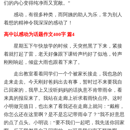
们的内心变得纯净而又宽敞。”
感动，有很多种类，而阿姨的助人为乐，常为别人
着想的精神令我深深的感动了！
高中以感动为话题作文400字 篇4
星期五下午快放学的时候，天突然黑了下来，紧接
着就打起了雷，老天好像跟下课铃声约好了似地，铃声
刚刚响起，倾盆大雨也跟着下来了。
走出教室看着同学们一个个被家长接走，我也急的
走来走去。今天刚好爸妈出去有事，暂时过不来要我自
己回家的，我早上又没听妈妈的话执意不肯带雨伞，看
来真的报应来了。我站在走廊上祈求着雨快点停。这时
小明做完值日，也出来了看我还在走廊上就问：“戴榕，
你怎么还在这里啊？是不是忘记带雨伞了？”我不好意思
的点了点头。小明说：“要不我们一起吧，我先送你回家