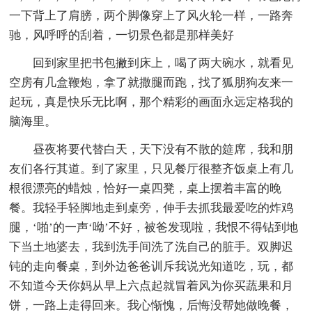
一下背上了肩膀，两个脚像穿上了风火轮一样，一路奔
驰，风呼呼的刮着，一切景色都是那样美好
回到家里把书包撇到床上，喝了两大碗水，就看见
空房有几盒鞭炮，拿了就撒腿而跑，找了狐朋狗友来一
起玩，真是快乐无比啊，那个精彩的画面永远定格我的
脑海里。
昼夜将要代替白天，天下没有不散的筵席，我和朋
友们各行其道。到了家里，只见餐厅很整齐饭桌上有几
根很漂亮的蜡烛，恰好一桌四凳，桌上摆着丰富的晚
餐。我轻手轻脚地走到桌旁，伸手去抓我最爱吃的炸鸡
腿，‘啪’的一声‘呦’不好，被爸发现啦，我恨不得钻到地
下当土地婆去，我到洗手间洗了洗自己的脏手。双脚迟
钝的走向餐桌，到外边爸爸训斥我说光知道吃，玩，都
不知道今天你妈从早上六点起就冒着风为你买蔬果和月
饼，一路上走得回来。我心惭愧，后悔没帮她做晚餐，