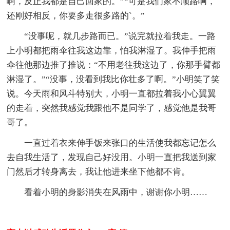
啊，反正我都是自己回家的。”“可是我们家不顺路啊，
还刚好相反，你要多走很多路的`。”
“没事呢，就几步路而已。”说完就拉着我走。一路
上小明都把雨伞往我这边靠，怕我淋湿了。我伸手把雨
伞往他那边推了推说：“不用老往我这边了，你那手臂都
淋湿了。”“没事，没看到我比你壮多了啊。”小明笑了笑
说。今天雨和风斗特别大，小明一直都拉着我小心翼翼
的走着，突然我感觉我跟他不是同学了，感觉他是我哥
哥了。
一直过着衣来伸手饭来张口的生活使我都忘记怎么
去自我生活了，发现自己好没用。小明一直把我送到家
门然后才转身离去，我让他进来坐下他都不肯。
看着小明的身影消失在风雨中，谢谢你小明……