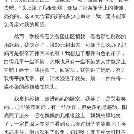
去吧。“头上添了几根银丝，像极了那条裙子上的挂饰，
亮亮的。这50元含着妈妈的多少心血呀！我一定不能辜
负母亲对我的期望。
然而，学校号召为贫困山区捐款，看着那红彤彤的
捐款箱，我决定了，将50元捐出去。可裙子怎么办？妈
妈可是很辛苦挣回来的呀！我想起了那件白色的裙子，
白得几乎一尘不染，大概也只有一尘不染的人才能穿上
它吧！终于，我捐款了。回家后，我告诉了妈妈，努力
装得平静无常。夜，泪水浸透了枕头。晨，一件白得一
尘不染的纱裙放在枕头。
我拿起纱裙，走进妈妈的卧室。我笑了，是哭着笑
的.，心里波涛汹涌，有一丝欣喜，但更多的是感动。阳
光照了进来，照在妈妈的几根银丝上，妈妈慈祥地笑
了，一定是因为在梦中看到女儿接过裙子的笑脸吧！再
也忍不住。泪水湿润了眼角，妈妈呀！其实您大可以不