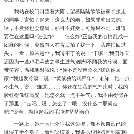
我站在校门口望着大雨，望着陆陆续续被家长接走
的同学，害怕了起来：这么大的雨，如果硬冲出去的.
话，不发烧也会感冒，那可不好受，可如果不走，难道
要住在这里吗?怎么办?……怎么办?正当我的心情乱成一
团麻的时候，突然有人在背后拍了我一下，我连忙回过
头，一看，原来是**，我冷不丁的说：“干嘛!”(我们昨天
还因为一些鸡毛蒜皮之事生过气)她却不顾我的冷漠，面
带笑容，温和地对我说：“你不是没带伞么?我送你回
家!”我越发冷漠，说：“黄鼠狼给鸡拜年”，谁知，她一点
不生气，说：“难道……，你还在生我的气?”此时，我的
脸红得像红高粱，她怎么就一点不生气?，我不由得愣在
了那里，“走吧，哎，怎么了”“哦，没什么”“那就走
吧!”说着，就拉起我的手冲进茫茫雨帘。
一路上，她一直把伞往我这边挪，却不顾自己已经
淋湿了半个身子，看到这情景，我多么想快点回到家啊!