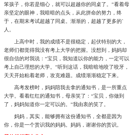
笨孩子，你若是细心，就可以超越你的同桌了。”看着母
亲坚定的眼神，我暗暗的点头，从此拼命的努力，终
于，在期末考试超越了同桌。渐渐的，超越了更多的`
人。
上高中时，我的成绩不是很稳定，起伏特别的大，
老师们都觉得我没有考上大学的把握。没想到，妈妈却
很自信的对我说：“宝贝，我知道以你的能力，一定可以
考上自己理想的大学。”听到这话，我暗暗地咬了咬牙，
天天开始粘着老师，攻克难题。成绩渐渐稳定下来。
高考发榜时，妈妈陪我去拿的通知书，是一所重点
大学。看着红红的通知书，母亲笑了：“宝贝，你做到
了，妈妈知道你一定可以的。”我由衷的笑了。
妈妈，其实，能够拥有这份通知书，全都是因为
你，你是一个赏识我的妈妈。妈妈，谢谢你的赏识。