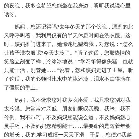
的夜晚，我多么希望您能坐在我身边，听听我说说心里
话呀。
妈妈，您还记得吗?去年冬天的那个傍晚，凛冽的北
风呼呼叫着，我利用仅有的半天休息时间在洗衣服。这
时，姨妈推门进来了。她惊诧地望着我，对您说：“怎么
让孩子洗衣服呢?今天太冷了。”听了这话，您那热情的
笑脸立刻变了样，冷冰冰地说：“学习笨得像头猪，也就
只能干活，别管她……”说着，您和姨妈走进了里屋。听
了这话，我的心顿时比水中的冰还冷，泪水不由得滴在
了僵硬的手上。
妈妈，我不奢求您对我多么疼爱，我只求您别对我
太冷漠。您常常对亲戚、朋友们慨叹我蠢、我笨、我不
伶俐、我不乖巧，不及妈妈您能说会道，不及妈妈您心
灵手巧，不及妈妈您精明能干……最要命的是随着年龄
的增长，我的.学习成绩一天天下滑。于是，您便对我越