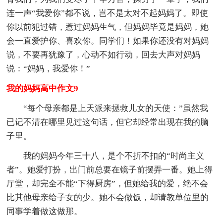
连一声“我爱你”都不说，岂不是太对不起妈妈了。即使
你以前犯过错，惹过妈妈生气，但妈妈毕竟是妈妈，她
会一直爱护你、喜欢你。同学们！如果你还没有对妈妈
说，不要再犹豫了，心动不如行动，回去大声对妈妈
说：“妈妈，我爱你！”
我的妈妈高中作文9
“每个母亲都是上天派来拯救儿女的天使：”虽然我
已记不清在哪里见过这句话，但它却经常出现在我的脑
子里。
我的妈妈今年三十八，是个不折不扣的“时尚主义
者”。她爱打扮，出门前总要在镜子前摆弄一番。她上得
厅堂，却完全不能“下得厨房”，但她给我的爱，绝不会
比其他母亲给子女的少。她不会做饭，却请教单位里的
同事学着做这做那。