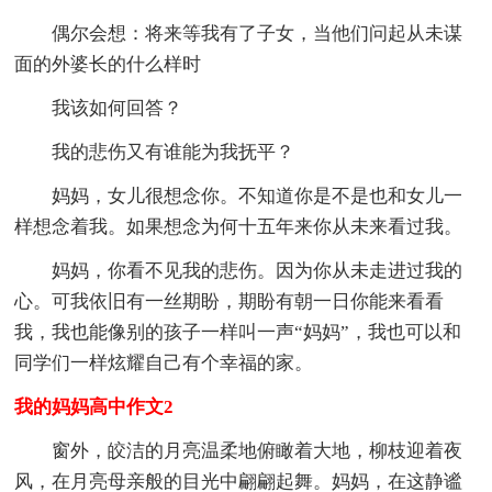
偶尔会想：将来等我有了子女，当他们问起从未谋
面的外婆长的什么样时
我该如何回答？
我的悲伤又有谁能为我抚平？
妈妈，女儿很想念你。不知道你是不是也和女儿一
样想念着我。如果想念为何十五年来你从未来看过我。
妈妈，你看不见我的悲伤。因为你从未走进过我的
心。可我依旧有一丝期盼，期盼有朝一日你能来看看
我，我也能像别的孩子一样叫一声“妈妈”，我也可以和
同学们一样炫耀自己有个幸福的家。
我的妈妈高中作文2
窗外，皎洁的月亮温柔地俯瞰着大地，柳枝迎着夜
风，在月亮母亲般的目光中翩翩起舞。妈妈，在这静谧