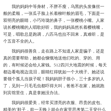
我的妈妈中等身材，不胖不瘦，乌黑的头发像丝一
般的柔顺，一张瓜子脸上长着柳叶般的眉毛，下面是一
双明亮的眼睛，小巧玲珑的鼻子，一张樱桃小嘴。人家
说长樱桃嘴的人唱歌好听，我的妈妈虽然长着樱桃嘴，
可是，唱歌总是跑调，八匹马也拉不回来，真难听，是
个五音不全的人。
我妈妈很善良，走在路上不知道人家是骗子，还是
真的需要帮助，她都会慷慨地送他们吃的、穿的、用
的，有时候还会给人家钱。512四川大地震的时候，每天
都边看电视边流泪，眼睛红得犹如一个大桃子。她还说
要领个孤儿当孩子呢！我妈妈胆子很小，三十多岁的人
了，见到一只毛毛虫都吓得大叫，爸爸不在家，她就跑
到宾馆里住，真是拿她没办法。
我妈妈很爱美，经常买漂亮的衣服、昂贵的皮包、
精美的`鞋子，前一天晚上就会在家里思考第二天穿什么