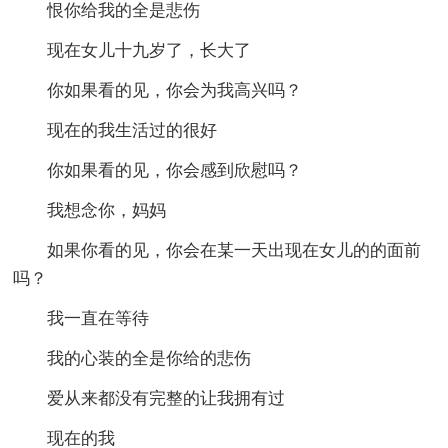
恨你给我的全是悲伤
现在女儿十九岁了，长大了
你如果看的见，你会为我高兴吗？
现在的我生活过的很好
你如果看的见，你会感到欣慰吗？
我想念你，妈妈
如果你看的见，你会在某一天出现在女儿的的面前
吗？
我一直在等待
我的心装的全是你给的悲伤
爱从来都没有完整的让我拥有过
现在的我