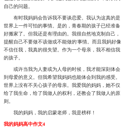
自己的问题。
有时我妈妈会告诉我不要谈恋爱。我认为这真的是
世界上一件可怕的事情。是的，青春期的孩子已经准备
好搬家了。但我还是有理由的。我很自然地克制自己，
提醒自己不要做不该做或不能做的'事情。而且我妈好像
不信任我，我真的很失望。作为一个母亲，我不相信我
的孩子。
或许当我为人妻或为人母的时候，我才能深刻体会
到母爱的意义。但我希望我妈妈也能体会到我的感受。
世界上没有不关心孩子的母亲。我爱我的妈妈，她不仅
给了我生命，给了我做人的权利，还教会了我做人的原
则。
我的妈妈，我的启蒙老师，我是榜样！
我的妈妈高中作文4