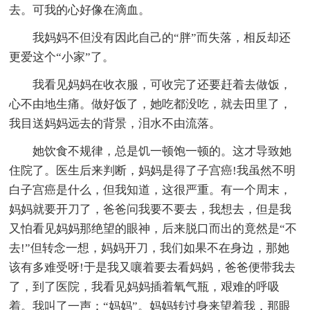
去。可我的心好像在滴血。
我妈妈不但没有因此自己的“胖”而失落，相反却还
更爱这个“小家”了。
我看见妈妈在收衣服，可收完了还要赶着去做饭，
心不由地生痛。做好饭了，她吃都没吃，就去田里了，
我目送妈妈远去的背景，泪水不由流落。
她饮食不规律，总是饥一顿饱一顿的。这才导致她
住院了。医生后来判断，妈妈是得了子宫癌!我虽然不明
白子宫癌是什么，但我知道，这很严重。有一个周末，
妈妈就要开刀了，爸爸问我要不要去，我想去，但是我
又怕看见妈妈那绝望的眼神，后来脱口而出的竟然是“不
去!”但转念一想，妈妈开刀，我们如果不在身边，那她
该有多难受呀!于是我又嚷着要去看妈妈，爸爸便带我去
了，到了医院，我看见妈妈插着氧气瓶，艰难的呼吸
着。我叫了一声：“妈妈”。妈妈转过身来望着我，那眼