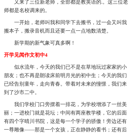
又来了三位新老师，全部都是教英语的.。这三位老
师都是名校调来的。
一开始，老师叫我和同学下去搬书，过一会又叫我
搬本子，搬录音机而且还要一点一点地数清楚。
新学期的新气象可真多啊！
开学见闻作文初中4
似水流年，今天的我们已不是在草地玩过家家的小
朋友；也不再是朗读床前明月光的初中生；今天的我们
已经告别童年，走向青春。带着对未来的憧憬，我们来
到了沙市二中。
我们学校门口旁摆着一排花，为学校增添了一丝美
丽；一进校门就是花坛；中间有两座教学楼，它的后面
有四个字晴川书院，这是每一个学子的骄傲！旁边还有
一尊雕像——那是一个女孩，正在静静的看书；还有后