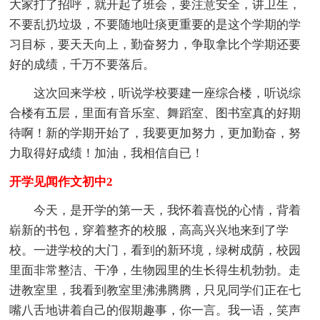
大家打了招呼，就开起了班会，要注意安全，讲卫生，
不要乱扔垃圾，不要随地吐痰更重要的是这个学期的学
习目标，要天天向上，勤奋努力，争取拿比个学期还要
好的成绩，千万不要落后。
这次回来学校，听说学校要建一座综合楼，听说综
合楼有五层，里面有音乐室、舞蹈室、图书室真的好期
待啊！新的学期开始了，我要更加努力，更加勤奋，努
力取得好成绩！加油，我相信自已！
开学见闻作文初中2
今天，是开学的第一天，我怀着喜悦的心情，背着
崭新的书包，穿着整齐的校服，高高兴兴地来到了学
校。一进学校的大门，看到的新环境，绿树成荫，校园
里面非常整洁、干净，生物园里的生长得生机勃勃。走
进教室里，我看到教室里沸沸腾腾，只见同学们正在七
嘴八舌地讲着自己的假期趣事，你一言。我一语，笑声