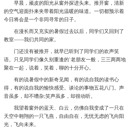
早晨，顽皮的阳光从窗外探进头来。推开窗，清新
的空气迎面扑来夹带着阳光温暖的味道。一切都预示着
今日将会是一个非同寻常的日子。
在漫长而又充实的暑假过去以后，同学们又回到了
教室——我们共同的家。
门还没有被推开，就早已听到了同学们的欢声笑
语。只见同学们像久别重逢的`老朋友一般，三三两两地
聚在一起，说着，笑着，聊的十分开心。
有的说暑假中的新奇见闻，有的说自我的读书心
得，有的说自我的愉快感受。谈论的事物五花八门。声
音虽多，却不嘈杂;笑声虽多，却很动听。
我望着窗外的蓝天、白云，仿佛自我变成了一只在
天空中翱翔的一只飞燕，自由自在，无忧无虑的飞向阳
光，飞向未来。