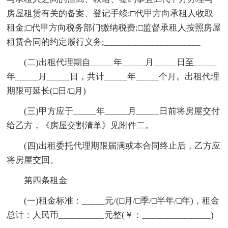
房屋租赁有关的备案、登记手续;□代甲方向承租人收取
租金;□代甲方向税务部门缴纳税费;□监督承租人按照房屋
租赁合同的约定履行义务;_____________________
(二)出租代理期自_____年_____月_____日至_____
年_____月_____日，共计_____年_____个月。出租代理
期限可延长(□日/□月)
(三)甲方应于_____年_____月_____日前将房屋交付
给乙方，《房屋交割清单》见附件二。
(四)出租委托代理期限届满或本合同终止后，乙方应
将房屋交回。
第四条租金
(一)租金标准：_____元/(□月/□季/□半年/□年)，租金
总计：人民币__________元整(￥：_______________)