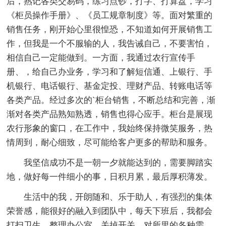
后，熟记各类交易码，练习点钞，打字、打算盘，学习
《柜员操作手册》、《员工规章制度》等。面对繁重的
销售任务，刚开始心里很惶恐，不知道如何开展销售工
作，但我是一个不服输的人，我告诫自己，不要害怕，
相信自己一定能做到。一方面，我通过农行宣传手
册、，给自己办业务，学习和了解短信通、上银行、手
机银行、电话银行、基金定投、理财产品、转账电话等
各类产品。经过多次的`柜台销售，不断总结和完善，渐
渐对各类产品熟知熟透，销售也得心应手。柜台是展现
农行形象的窗口，在工作中，我始终保持微笑服务，热
情周到，耐心细致，尽可能给客户更多的帮助和服务。
我坚信成功不是一朝一夕就能达到的，需要脚踏实
地，做好每一件细小的事，日积月累，最后厚积薄发。
生活中的我，开朗随和、乐于助人，有强烈的集体
荣誉感，能很好的融入到团队中，每天下班后，我都会
打扫卫生，整理办公室，关掉开关，对所里的各种需