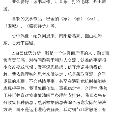
业余爱好：读书写作、听音乐、打羽毛球、外出旅
游。
喜欢的文学作品：巴金的《家》《春》《秋》、
《围城》、《骆驼祥子》等。
心中偶像：绍兴周恩来、南阳诸葛亮、韶山毛泽
东、香港李嘉诚。
2.自己优势分析：我是一个认真而严谨的人，勤奋而
负有责任感，对待问题善于和别人交流，认准的事情很
少会改变或气馁，做事深思熟虑，信守承诺并值得信
赖。我依靠理智的思考来做决定，总是采取客观、合乎
逻辑的步骤，不会感情用事，甚至在遇到危机时都能够
表现得平静。我谨慎而传统，重视稳定性、合理性;我善
于聆听并喜欢将事情清晰而条理的安排好。我喜欢先充
分收集各种信息，然后根据信息去综合考虑实际的解决
方法，而不是运用理论去解决。我对细节非常敏感，有