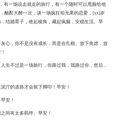
唱会，有一场说走就走的旅行，有一个随时可以甩脸给他
，酩酊大醉一次，谈一场疯狂却无果的恋爱，[xx]岁
书，结婚育子，收起棱角，藏起疯癫，安稳生活。早
要灰心，你不是没有成长，而是在扎根。放下焦虑，放
安！
。人生不过是一场旅行，你路过我，我路过你，然后，
过泥泞的道路才会留下脚印！早安！
。早安！
们之间有太多羁绊。早安！