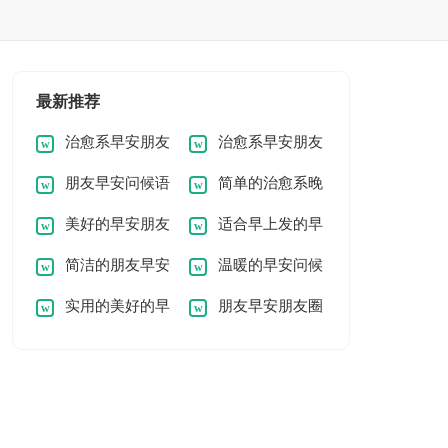
最新推荐
治愈系早安朋友
治愈系早安朋友
朋友早安问候语
简单的治愈系晚
圈问候语26条
圈问候语摘录
美好的早安朋友
适合早上发的早
30条
安朋友圈问候语
简洁的朋友早安
温暖的早安问候
圈问候语28条
安微信问候语
实用的美好的早
朋友早安朋友圈
微信问候语
语短信47条
安QQ问候语37条
问候语