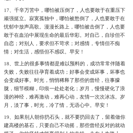
17、千辛万苦中，哪怕被压倒了，人也要敢于在重压下
顽强挺立。寂寞孤独中，哪怕被愁倒了，人也要敢于在
忧郁中放声高歌。漫漫长路上，哪怕被击倒了，人也要
敢于在血泊中展现生命的最后华彩。对自己，自珍但不
自恋；对别人，要求但不苛求；对感情，专情但不痴
情；对生活，感悟但不感叹。早安！
18、世上的很多事情都是难以预料的，成功常常伴随着
失败，失败往往孕育着成功；好事会变成坏事，坏事也
会变成好事。时光，悄悄稀释了那些的曾经，往事朦
胧，细节模糊，印痕一处处老化；岁月，慢慢硬化了浪
漫的神经，难再激动，难再心动，友情一次次冰冻。岁
月，淡了事，时光，冷了情，无语心中。早安！
19、如果别人朝你扔石头，就不要扔回去了，留着做你
建高楼的基石，只要自己不动摇，那些曾经反对的就动