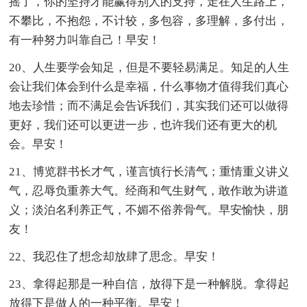
摇了，你的坚持才能赢得别人的支持，走在人生路上，
不攀比，不抱怨，不计较，多包容，多理解，多付出，
有一种努力叫靠自己！早安！
20、人生要学会知足，但是不要轻易满足。知足的人生
会让我们体会到什么是幸福，什么事物才值得我们真心
地去珍惜；而不满足会告诉我们，其实我们还可以做得
更好，我们还可以更进一步，也许我们还有更大的机
会。早安！
21、博览群书长才气，谨言慎行长清气；重情重义讲义
气，忍辱负重养大气。经商和气生财气，敢作敢为讲道
义；淡泊名利养正气，不媚不俗养骨气。早安愉快，朋
友！
22、我忍住了想念却放肆了思念。早安！
23、拿得起那是一种自信，放得下是一种解脱。拿得起
放得下是做人的一种平衡。早安！