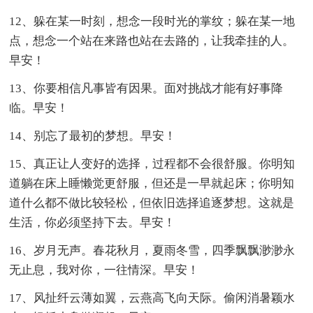
12、躲在某一时刻，想念一段时光的掌纹；躲在某一地
点，想念一个站在来路也站在去路的，让我牵挂的人。
早安！
13、你要相信凡事皆有因果。面对挑战才能有好事降
临。早安！
14、别忘了最初的梦想。早安！
15、真正让人变好的选择，过程都不会很舒服。你明知
道躺在床上睡懒觉更舒服，但还是一早就起床；你明知
道什么都不做比较轻松，但依旧选择追逐梦想。这就是
生活，你必须坚持下去。早安！
16、岁月无声。春花秋月，夏雨冬雪，四季飘飘渺渺永
无止息，我对你，一往情深。早安！
17、风扯纤云薄如翼，云燕高飞向天际。偷闲消暑颖水