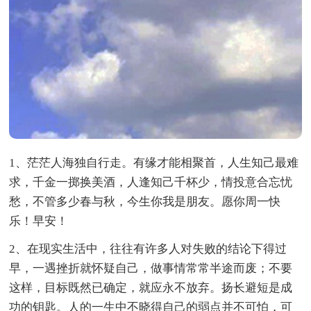
1、茫茫人海独自行走。有缘才能相聚首，人生知己最难
求，千金一掷换美酒，人逢知己千杯少，情投意合忘忧
愁，不管多少春与秋，今生你我是朋友。愿你周一快
乐！早安！
2、在现实生活中，往往有许多人对失败的结论下得过
早，一遇挫折就怀疑自己，做事情常常半途而废；不要
这样，目标既然已确定，就应永不放弃。扬长避短是成
功的钥匙。人的一生中不晓得自己的弱点并不可怕，可