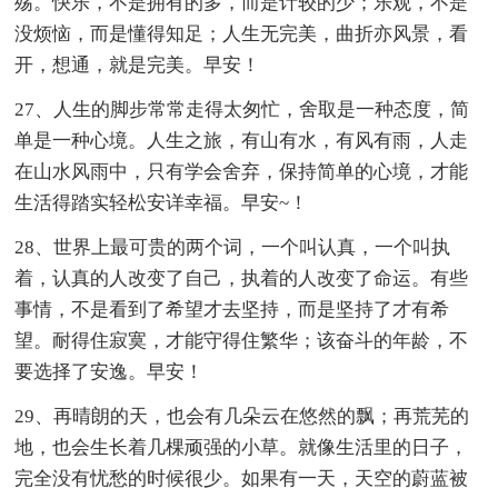
殇。快乐，不是拥有的多，而是计较的少；乐观，不是
没烦恼，而是懂得知足；人生无完美，曲折亦风景，看
开，想通，就是完美。早安！
27、人生的脚步常常走得太匆忙，舍取是一种态度，简
单是一种心境。人生之旅，有山有水，有风有雨，人走
在山水风雨中，只有学会舍弃，保持简单的心境，才能
生活得踏实轻松安详幸福。早安~！
28、世界上最可贵的两个词，一个叫认真，一个叫执
着，认真的人改变了自己，执着的人改变了命运。有些
事情，不是看到了希望才去坚持，而是坚持了才有希
望。耐得住寂寞，才能守得住繁华；该奋斗的年龄，不
要选择了安逸。早安！
29、再晴朗的天，也会有几朵云在悠然的飘；再荒芜的
地，也会生长着几棵顽强的小草。就像生活里的日子，
完全没有忧愁的时候很少。如果有一天，天空的蔚蓝被