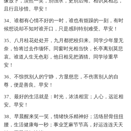
缘放下，淡然一笑，别强求，更别后悔。相识莫相忘，
且行且珍惜。早安！
34、谁都有心情不好的一时，谁也有烦躁的一刻，有时
候想说却不知对谁开口，只是感到特别难受。早安！
35、八月桂花处处开，九月都把校归来。同学少年显无
奈，恰将过去作缅怀。同窗时光相当快，长亭离别莫悲
哀。谁道人生无色彩，他日相见把酒猜。同学珍重早
安！
36、不惊扰别人的宁静，方显慈悲，不伤害别人的自
尊，便是善良。早安！
37、最好的生活就是：时光，浓淡相宜；人心，远近相
安。早安！
38、早晨醒来笑一笑，情绪快乐精神好；活络胫骨扭扭
腰，生活健康每一秒；事业芝麻节节高，好运连连天天