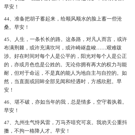
早安！
44、准备把胡子蓄起来，给顺风顺水的脸上蓄一些沧
桑。早安！
45、人生，一条长长的路。这条路，对凡人而言，或许
布满荆棘，或许充满坎坷，或许崎岖盘峻……艰难跋
涉。好在时间对每个人是公平的，阳光对每个人是公正
的，亦或月色也是公姓的。无论你拥有再大的权力与能
耐，但对于命运，不是真的能人为地自主与自控的。如
然，当直面或回眸全部见闻和经遇时，方感欣慰。早
安！
46、堪不破，亦如当年的我，总是情多，空守着执着。
早安！
47、九州生气恃风雷，万马齐喑究可哀。我劝天公重抖
擞，不拘一格降人才。早安！