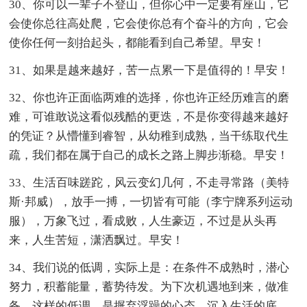
30、你可以一辈子不登山，但你心中一定要有座山，它
会使你总往高处爬，它会使你总有个奋斗的方向，它会
使你任何一刻抬起头，都能看到自己希望。早安！
31、如果是越来越好，苦一点累一下是值得的！早安！
32、你也许正面临两难的选择，你也许正经历难言的磨
难，可谁敢说这看似残酷的更迭，不是你变得越来越好
的凭证？从懵懂到睿智，从幼稚到成熟，当干练取代生
疏，我们都在属于自己的成长之路上脚步渐稳。早安！
33、生活百味蹉跎，风云变幻几何，不走寻常路（美特
斯·邦威），放手一搏，一切皆有可能（李宁牌系列运动
服），万象飞过，看成败，人生豪迈，不过是从头再
来，人生苦短，潇洒飘过。早安！
34、我们说的低调，实际上是：在条件不成熟时，潜心
努力，积蓄能量，蓄势待发。为下次机遇地到来，做准
备。这样的低调，是摒弃浮躁的心态，沉入生活的底