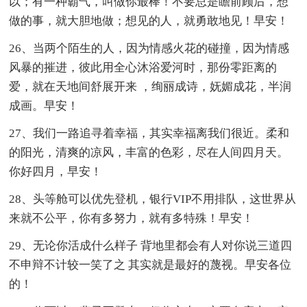
以；有一种霸气，叫做你最棒！不要总是瞻前顾后，想
做的事，就大胆地做；想见的人，就勇敢地见！早安！
26、当两个陌生的人，因为情感火花的碰撞，因为情感
风暴的摧进，彼此用全心沐浴爱河时，那份零距离的
爱，就在天地间舒展开来 ，绚丽成诗，妩媚成花，半润
成画。早安！
27、我们一路追寻着幸福，其实幸福离我们很近。柔和
的阳光，清爽的凉风，丰富的色彩，尽在人间四月天。
你好四月，早安！
28、头等舱可以优先登机，银行VIP不用排队，这世界从
来就不公平，你有多努力，就有多特殊！早安！
29、无论你活成什么样子 背地里都会有人对你说三道四
不申辩不计较一笑了之 其实就是最好的蔑视。早安各位
的！