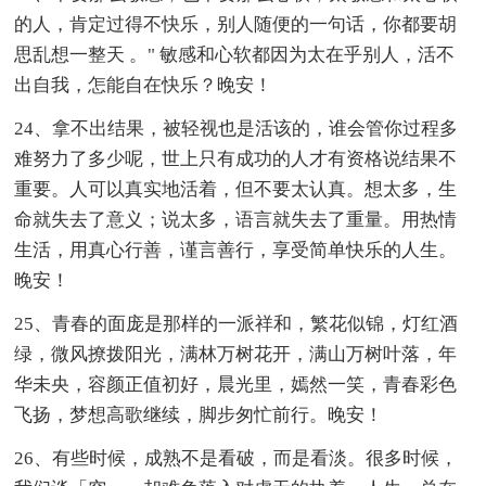
的人，肯定过得不快乐，别人随便的一句话，你都要胡
思乱想一整天 。" 敏感和心软都因为太在乎别人，活不
出自我，怎能自在快乐？晚安！
24、拿不出结果，被轻视也是活该的，谁会管你过程多
难努力了多少呢，世上只有成功的人才有资格说结果不
重要。人可以真实地活着，但不要太认真。想太多，生
命就失去了意义；说太多，语言就失去了重量。用热情
生活，用真心行善，谨言善行，享受简单快乐的人生。
晚安！
25、青春的面庞是那样的一派祥和，繁花似锦，灯红酒
绿，微风撩拨阳光，满林万树花开，满山万树叶落，年
华未央，容颜正值初好，晨光里，嫣然一笑，青春彩色
飞扬，梦想高歌继续，脚步匆忙前行。晚安！
26、有些时候，成熟不是看破，而是看淡。很多时候，