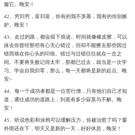
服它。晚安！
42、穷归穷，富归富，你有的我不羡慕，我有的你别嫉
妒。晚安！
43、走过的路，都会留下痕迹。时间就像橡皮擦，可以
抹去你曾经那些有心无心错过，但却不能擦去那些因过
错而烙在你心头的印痕。错过与过错往往就在一念之
间。不要将失败记得太牢，那都已过去，就当是一次学
习。学会自我归零，那么，每一天都将是新的起点。晚
安~
44、每一个成功者都是一位苦行僧，只有他们自己才知
道，通往成功的道路上，到底有多少寂莫与不解。晚
安！
45、听说色彩和涂鸦可以缓解压力，你被治愈了吗？窗
外雨还在下，明天又是新的一天，好好休息，晚安！