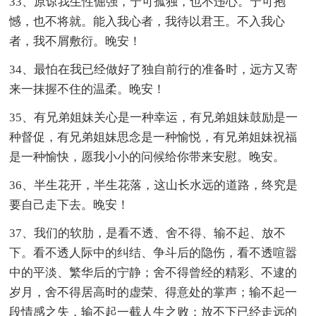
33、原谅我生性倔强，宁可孤独，也不违心。宁可抱
憾，也不将就。能入我心者，我待以君王。不入我心
者，我不屑敷衍。晚安！
34、最怕在我已经做好了独自前行的准备时，远方又寄
来一抹握不住的温柔。晚安！
35、有兄弟姐妹关心是一种幸运，有兄弟姐妹鼓励是一
种督促，有兄弟姐妹思念是一种愉悦，有兄弟姐妹祝福
是一种愉快，愿我小小的问候给你带来安慰。晚安。
36、半生花开，半生花落，这山长水远的道路，终究是
要自己走下去。晚安！
37、我们的软肋，是看不透、舍不得、输不起、放不
下。看不透人际中的纠结、争斗后的隐伤，看不透喧嚣
中的平淡、繁华后的宁静；舍不得曾经的精彩、不逮的
岁月，舍不得居高时的虚荣、得意处的掌声；输不起一
段情感之失，输不起一截人生之败；放不下已经走远的