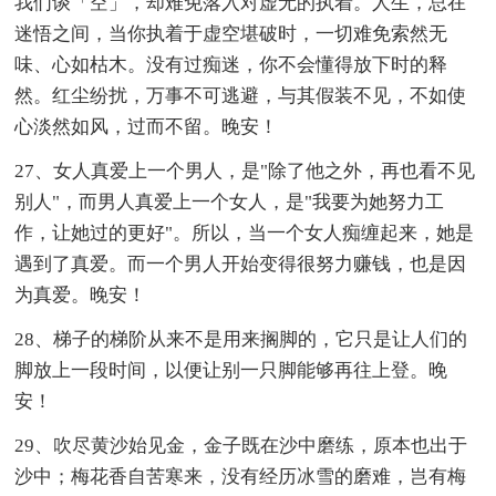
我们谈「空」，却难免落入对虚无的执着。人生，总在
迷悟之间，当你执着于虚空堪破时，一切难免索然无
味、心如枯木。没有过痴迷，你不会懂得放下时的释
然。红尘纷扰，万事不可逃避，与其假装不见，不如使
心淡然如风，过而不留。晚安！
27、女人真爱上一个男人，是"除了他之外，再也看不见
别人"，而男人真爱上一个女人，是"我要为她努力工
作，让她过的更好"。所以，当一个女人痴缠起来，她是
遇到了真爱。而一个男人开始变得很努力赚钱，也是因
为真爱。晚安！
28、梯子的梯阶从来不是用来搁脚的，它只是让人们的
脚放上一段时间，以便让别一只脚能够再往上登。晚
安！
29、吹尽黄沙始见金，金子既在沙中磨练，原本也出于
沙中；梅花香自苦寒来，没有经历冰雪的磨难，岂有梅