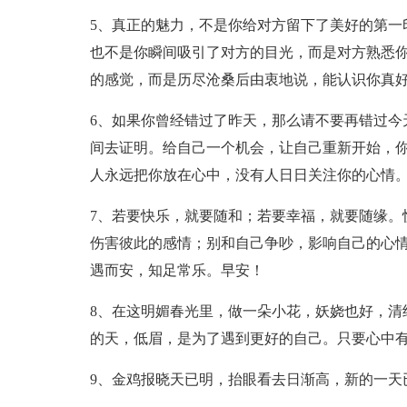
5、真正的魅力，不是你给对方留下了美好的第一
也不是你瞬间吸引了对方的目光，而是对方熟悉
的感觉，而是历尽沧桑后由衷地说，能认识你真好
6、如果你曾经错过了昨天，那么请不要再错过今
间去证明。给自己一个机会，让自己重新开始，
人永远把你放在心中，没有人日日关注你的心情。
7、若要快乐，就要随和；若要幸福，就要随缘。
伤害彼此的感情；别和自己争吵，影响自己的心
遇而安，知足常乐。早安！
8、在这明媚春光里，做一朵小花，妖娆也好，清
的天，低眉，是为了遇到更好的自己。只要心中
9、金鸡报晓天已明，抬眼看去日渐高，新的一天