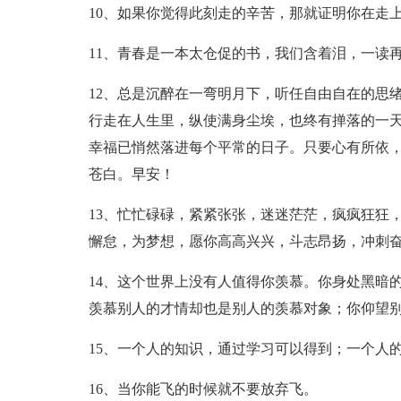
10、如果你觉得此刻走的辛苦，那就证明你在走
11、青春是一本太仓促的书，我们含着泪，一读
12、总是沉醉在一弯明月下，听任自由自在的思
行走在人生里，纵使满身尘埃，也终有掸落的一
幸福已悄然落进每个平常的日子。只要心有所依
苍白。早安！
13、忙忙碌碌，紧紧张张，迷迷茫茫，疯疯狂狂
懈怠，为梦想，愿你高高兴兴，斗志昂扬，冲刺
14、这个世界上没有人值得你羡慕。你身处黑暗
羡慕别人的才情却也是别人的羡慕对象；你仰望
15、一个人的知识，通过学习可以得到；一个人
16、当你能飞的时候就不要放弃飞。