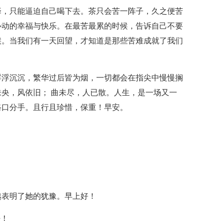
择，只能逼迫自己喝下去。茶只会苦一阵子，久之便苦
心动的幸福与快乐。在最苦最累的时候，告诉自己不要
候。当我们有一天回望，才知道是那些苦难成就了我们
浮浮沉沉，繁华过后皆为烟，一切都会在指尖中慢慢搁
央，风依旧； 曲未尽，人已散。人生，是一场又一
路口分手。且行且珍惜，保重！早安。
！
越表明了她的犹豫。早上好！
好！