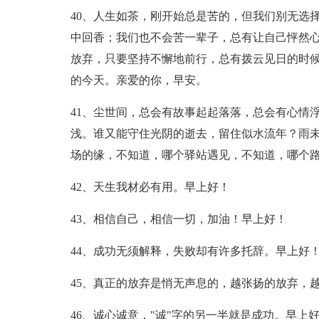
40、人生如茶，刚开始总是苦的，但我们别无选
中回香；我们也不会苦一辈子，总有让自己怦然
放弃，只要坚持不懈地前行，总有拨云见日的时
的今天。亲爱的你，早安。
41、尘世间，总会有故事起起落落，总会有心情
浅。谁又能守住光阴的逝去，留住似水流年？雨未
场的缘，不知道，哪个驿站遇见，不知道，哪个
42、天生我材必有用。早上好！
43、相信自己，相信一切，加油！早上好！
44、成功无须解释，失败却有许多托辞。早上好
45、真正的放弃是悄无声息的，越张扬的放弃，
46、诚心诚意，"诚"字的另一半就是成功。早上