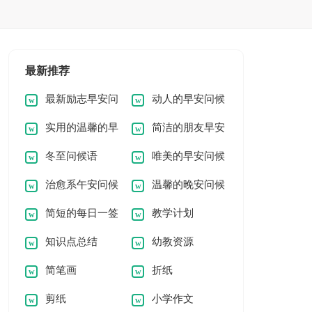
最新推荐
最新励志早安问
动人的早安问候
实用的温馨的早
简洁的朋友早安
候语
语54条
冬至问候语
唯美的早安问候
安问候语
问候语短信46条
治愈系午安问候
温馨的晚安问候
语41条
简短的每日一签
教学计划
语
语
知识点总结
幼教资源
早安问候语
简笔画
折纸
剪纸
小学作文