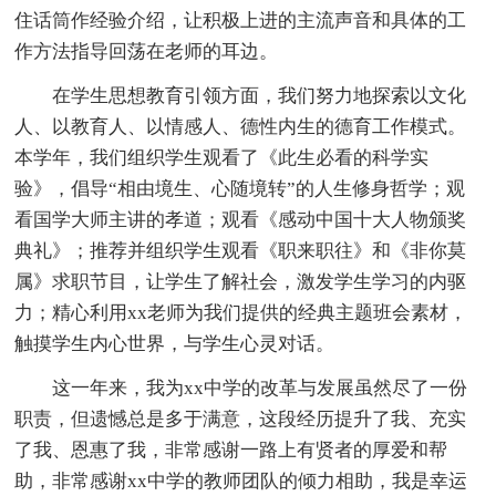
住话筒作经验介绍，让积极上进的主流声音和具体的工
作方法指导回荡在老师的耳边。
在学生思想教育引领方面，我们努力地探索以文化
人、以教育人、以情感人、德性内生的德育工作模式。
本学年，我们组织学生观看了《此生必看的科学实
验》，倡导“相由境生、心随境转”的人生修身哲学；观
看国学大师主讲的孝道；观看《感动中国十大人物颁奖
典礼》；推荐并组织学生观看《职来职往》和《非你莫
属》求职节目，让学生了解社会，激发学生学习的内驱
力；精心利用xx老师为我们提供的经典主题班会素材，
触摸学生内心世界，与学生心灵对话。
这一年来，我为xx中学的改革与发展虽然尽了一份
职责，但遗憾总是多于满意，这段经历提升了我、充实
了我、恩惠了我，非常感谢一路上有贤者的厚爱和帮
助，非常感谢xx中学的教师团队的倾力相助，我是幸运