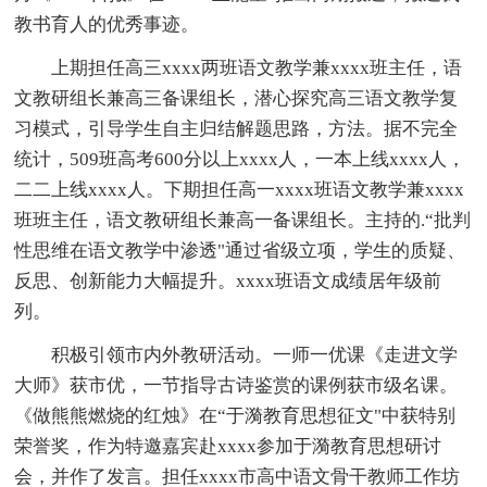
教书育人的优秀事迹。
上期担任高三xxxx两班语文教学兼xxxx班主任，语
文教研组长兼高三备课组长，潜心探究高三语文教学复
习模式，引导学生自主归结解题思路，方法。据不完全
统计，509班高考600分以上xxxx人，一本上线xxxx人，
二二上线xxxx人。下期担任高一xxxx班语文教学兼xxxx
班班主任，语文教研组长兼高一备课组长。主持的.“批判
性思维在语文教学中渗透"通过省级立项，学生的质疑、
反思、创新能力大幅提升。xxxx班语文成绩居年级前
列。
积极引领市内外教研活动。一师一优课《走进文学
大师》获市优，一节指导古诗鉴赏的课例获市级名课。
《做熊熊燃烧的红烛》在“于漪教育思想征文"中获特别
荣誉奖，作为特邀嘉宾赴xxxx参加于漪教育思想研讨
会，并作了发言。担任xxxx市高中语文骨干教师工作坊