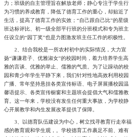
力；班级的自主管理旨在解放老师；静心专注于学生行
为习惯的养成教育，降低了德育工作的重心，却贴近了
生活，提高了德育工作的实效；“自己跟自己比”的星级
班达标评比、初一级全部平行班的分班模式和专为班主
任设立的“园丁奖”也是力图激发班主任工作的积极性。
2、结合我校是一所农村初中的实际情况，大力宣
扬“谦谦君子、优雅淑女”的校园时尚，着力培养学生高
雅的言谈、优雅的举止、儒雅的气质。为了让躁动的校
园和青少年学生平静下来，我们针对性地高效利用校园
广播、常年坚持悬挂各类宣传标语、电子屏展播校园温
馨语提示、各类宣传橱窗和主题班会提倡大气和儒雅教
育。这一年来，学校没有发生任何重大事故，为学校静
心开展教学和内生发展改革提供了保障。
3、以德育队伍建设为中心，树立找寻教育行走幸福
感的教育观和学生观，。学校德育工作裹足不前、难有