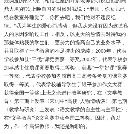
最调皮的付小龙〈相信在座的许多老师都听说过他的鼎
鼎大名)有次上晚自习的时候对我说：“老师，你女儿已
经在教室外睡觉了，你回去吧，我们绝对不违反纪
律。”我为学生的爱心而感动，但我从来没有因为这些私
人的原因影响过工作，相反，以更大的热情去对待我的
那些体贴我的学生们，更努力的提高自己的业务水平，
并且取得了一些微薄的不足挂齿的成绩：2000年，代表
学校参加县“三优”课竞赛获一等奖;2002年，代表学校参
加孝感市优质课竞赛取得二等奖;，获县“一堂好课”竞赛
一等奖;，代表学校参加孝感市高三高考备考复习课竞赛
取得一等奖;，代表学校辅导学生宁银平参加作文大赛，
获得全国一等奖;上班之余进行教学研究，在〈文学教
育〉第三期上发表〈宋词中“高楼”人物情结谈〉;第七期
〈教学与研究〉上发表〈语文教学的自主性与主导性〉;
在“文学教育”论文竞赛中获全国二等奖。因此，窃以
为，作一个高级教师，我还是称职的。