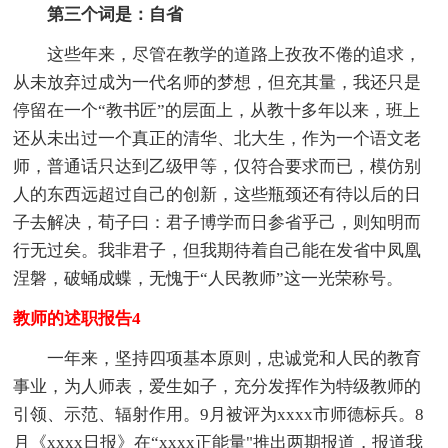
第三个词是：自省
这些年来，尽管在教学的道路上孜孜不倦的追求，
从未放弃过成为一代名师的梦想，但充其量，我还只是
停留在一个“教书匠”的层面上，从教十多年以来，班上
还从未出过一个真正的清华、北大生，作为一个语文老
师，普通话只达到乙级甲等，仅符合要求而已，模仿别
人的东西远超过自己的创新，这些瓶颈还有待以后的日
子去解决，荀子曰：君子博学而日参省乎己，则知明而
行无过矣。我非君子，但我期待着自己能在发省中凤凰
涅磐，破蛹成蝶，无愧于“人民教师”这一光荣称号。
教师的述职报告4
一年来，坚持四项基本原则，忠诚党和人民的教育
事业，为人师表，爱生如子，充分发挥作为特级教师的
引领、示范、辐射作用。9月被评为xxxx市师德标兵。8
月《xxxx日报》在“xxxx正能量"推出两期报道，报道我