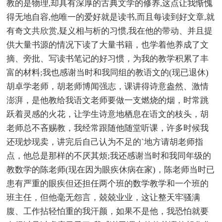
教的是物理,却具有深厚的古典文学的修养,这点让我惭愧
得无地自容,他唯一的爱好就是读书,而且每读到好文章,就
有奇文共欣赏,疑义相与析的习惯,我在他的带动、并且提
供大量书源的情况下读了大量书籍，也学着他养成了文
摘、旁批、写读书笔记的好习惯，为我的教学积累了丰
富的材料;我也感谢当时和我同组的教语文的(现已退休)
胡卓学老师，胡老师博闻强志，课讲得诗意盎然、激情
澎湃，是他教给我语文老师要做一支燃烧的烟，时常跳
跃着灵感的火花，让学生诗意地栖息在语文的枝头，胡
老师总不吝赐教，我经常跟随他随堂听课，许多时候我
还现炒现卖，讲完后自己认为不足的`地方请胡老师指
点，他总是那样的不厌其烦;我还感谢当时和我同年级的
教数学的陈老师(现在因为眼疾休病在家)，陈老师当时已
患有严重的眼疾但还担任两个班的数学教学和一个班的
班主任，但他毫无怨言，兢兢业业，这让整天牢骚满
腹、工作拈轻怕重的我汗颜，如果不是他，我恐怕就要