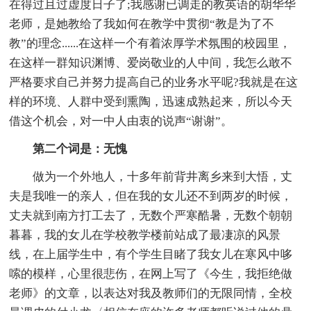
在得过且过虚度日子了;我感谢已调走的教英语的胡华华
老师，是她教给了我如何在教学中贯彻“教是为了不
教”的理念......在这样一个有着浓厚学术氛围的校园里，
在这样一群知识渊博、爱岗敬业的人中间，我怎么敢不
严格要求自己并努力提高自己的业务水平呢?我就是在这
样的环境、人群中受到熏陶，迅速成熟起来，所以今天
借这个机会，对一中人由衷的说声“谢谢”。
第二个词是：无愧
做为一个外地人，十多年前背井离乡来到大悟，丈
夫是我唯一的亲人，但在我的女儿还不到两岁的时候，
丈夫就到南方打工去了，无数个严寒酷暑，无数个朝朝
暮暮，我的女儿在学校教学楼前站成了最凄凉的风景
线，在上届学生中，有个学生目睹了我女儿在寒风中哆
嗦的模样，心里很悲伤，在网上写了《今生，我拒绝做
老师》的文章，以表达对我及教师们的无限同情，全校