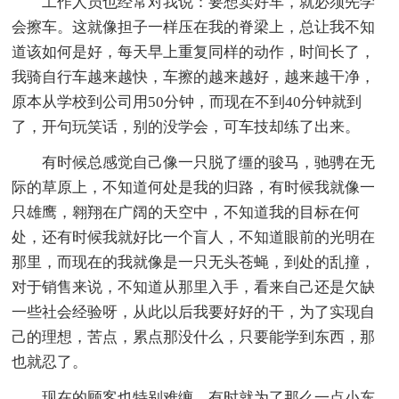
工作人员也经常对我说：要想卖好车，就必须先学
会擦车。这就像担子一样压在我的脊梁上，总让我不知
道该如何是好，每天早上重复同样的动作，时间长了，
我骑自行车越来越快，车擦的越来越好，越来越干净，
原本从学校到公司用50分钟，而现在不到40分钟就到
了，开句玩笑话，别的没学会，可车技却练了出来。
有时候总感觉自己像一只脱了缰的骏马，驰骋在无
际的草原上，不知道何处是我的归路，有时候我就像一
只雄鹰，翱翔在广阔的天空中，不知道我的目标在何
处，还有时候我就好比一个盲人，不知道眼前的光明在
那里，而现在的我就像是一只无头苍蝇，到处的乱撞，
对于销售来说，不知道从那里入手，看来自己还是欠缺
一些社会经验呀，从此以后我要好好的干，为了实现自
己的理想，苦点，累点那没什么，只要能学到东西，那
也就忍了。
现在的顾客也特别难缠，有时就为了那么一点小东