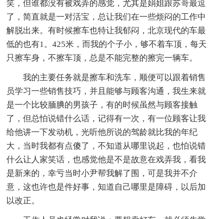
笑，但谁都没有被戏弄的感觉，尤其是娟姐跟苏哥最逗
了，简直就是一对活宝，总让我们在一些烦闷的工作中
解脱出来。有时候擦车也特让我郁闷，北京现代的车最
低的也有1。425米，而我的个子小，够不着车顶，每天
只擦车身，不擦车顶，总是不能完整的擦完一辆车。
我的主要任务就是擦车和洗车，顺便可以跟着销售
员学习一些销售技巧，并且能够与顾客沟通，我生来就
是一个比较腼腆的男孩子，有的时候虽然与顾客接触
了，但总怕说错什么话，记得有一次，有一位顾客让我
给他讲一下发动机，光听他所说的驾龄就比我的年纪
大，当时我都有点傻了，不知道从哪里说起，也怕说错
什么让人家笑话，也感觉他是不是故意在戏弄我，看我
是新来的，幸亏当时小尹帮我解了围，可是我并不介
意，这也许也是件好事，知道自己哪里是障碍，以后加
以改正。