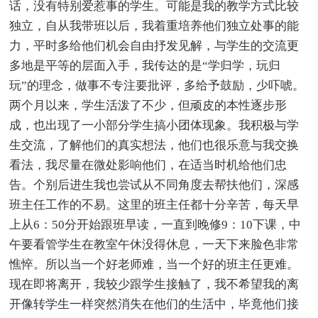
话，没有特别爱惹事的学生。可能是我的教学方式比较
独立，自从我带班以后，我着重培养他们独立处事的能
力，平时多给他们机会自由抒发见解，与学生的交流更
多地是平等的层面入手，我传达的是“学归学，玩归
玩”的理念，做事不专注要批评，多给予鼓励，少吓唬。
两个月以来，学生活泼了不少，但顽皮的本性逐步形
成，也出现了一小部分学生搞小团体现象。我积极与学
生交流，了解他们的真实想法，他们也很乐意与我交换
看法，我尽量在微处影响他们，在适当时机给他们忠
告。个别后进生我也尝试从不同角度去帮扶他们，深感
班主任工作的不易。这里的班主任都十分辛苦，每天早
上从6：50分开始跟班早读，一直到晚修9：10下课，中
午要看管学生在教室午休没得休息，一天下来脸色非常
憔悴。所以当一个好老师难，当一个好的班主任更难。
现在即将离开，我较少跟学生接触了，我不希望我的离
开像转学生一样突然消失在他们的生活中，毕竟他们接