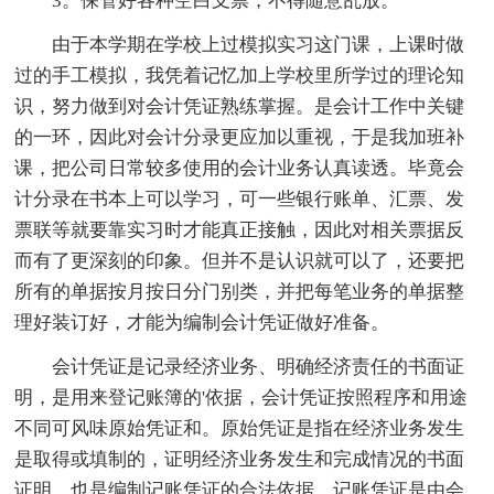
3。保管好各种空白支票，不得随意乱放。
由于本学期在学校上过模拟实习这门课，上课时做
过的手工模拟，我凭着记忆加上学校里所学过的理论知
识，努力做到对会计凭证熟练掌握。是会计工作中关键
的一环，因此对会计分录更应加以重视，于是我加班补
课，把公司日常较多使用的会计业务认真读透。毕竟会
计分录在书本上可以学习，可一些银行账单、汇票、发
票联等就要靠实习时才能真正接触，因此对相关票据反
而有了更深刻的印象。但并不是认识就可以了，还要把
所有的单据按月按日分门别类，并把每笔业务的单据整
理好装订好，才能为编制会计凭证做好准备。
会计凭证是记录经济业务、明确经济责任的书面证
明，是用来登记账簿的'依据，会计凭证按照程序和用途
不同可风味原始凭证和。原始凭证是指在经济业务发生
是取得或填制的，证明经济业务发生和完成情况的书面
证明，也是编制记账凭证的合法依据。记账凭证是由会