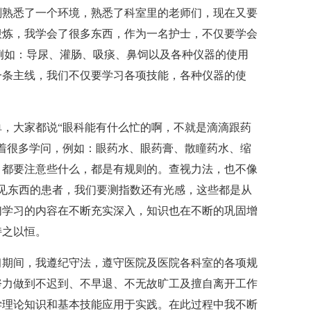
刚熟悉了一个环境，熟悉了科室里的老师们，现在又要
锻炼，我学会了很多东西，作为一名护士，不仅要学会
例如：导尿、灌肠、吸痰、鼻饲以及各种仪器的使用
一条主线，我们不仅要学习各项技能，各种仪器的使
大家都说“眼科能有什么忙的啊，不就是滴滴跟药
着很多学问，例如：眼药水、眼药膏、散瞳药水、缩
，都要注意些什么，都是有规则的。查视力法，也不像
见东西的患者，我们要测指数还有光感，这些都是从
们学习的内容在不断充实深入，知识也在不断的巩固增
持之以恒。
期间，我遵纪守法，遵守医院及医院各科室的各项规
努力做到不迟到、不早退、不无故旷工及擅自离开工作
学理论知识和基本技能应用于实践。在此过程中我不断