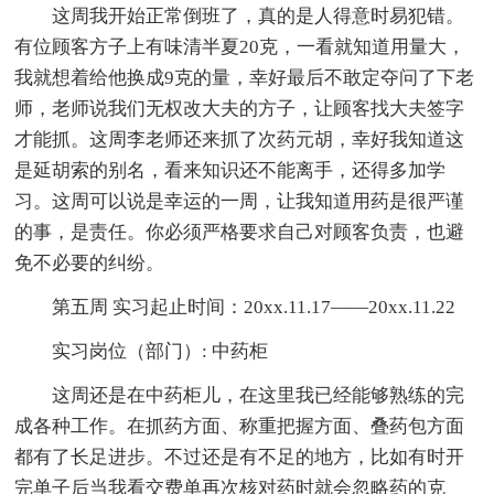
这周我开始正常倒班了，真的是人得意时易犯错。
有位顾客方子上有味清半夏20克，一看就知道用量大，
我就想着给他换成9克的量，幸好最后不敢定夺问了下老
师，老师说我们无权改大夫的方子，让顾客找大夫签字
才能抓。这周李老师还来抓了次药元胡，幸好我知道这
是延胡索的别名，看来知识还不能离手，还得多加学
习。这周可以说是幸运的一周，让我知道用药是很严谨
的事，是责任。你必须严格要求自己对顾客负责，也避
免不必要的纠纷。
第五周 实习起止时间：20xx.11.17——20xx.11.22
实习岗位（部门）: 中药柜
这周还是在中药柜儿，在这里我已经能够熟练的完
成各种工作。在抓药方面、称重把握方面、叠药包方面
都有了长足进步。不过还是有不足的地方，比如有时开
完单子后当我看交费单再次核对药时就会忽略药的克