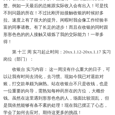
楚。例如一天最后的总账跟实际收入会有出入！可是找
不到问题的所在！不过比刚开始接触收银的时候好多
拉。速度上有了很大的提升。闲暇时我会像工作经验丰
富的同事请教。有了长足的进步！而且在收银的同时跟
形形色色的的人接触又锻炼了我的交际能力！一举多
得！
第 十三 周 实习起止时间：20xx.1.12-20xx.1.17 实习
岗位（部门）：
收银台 实习内容： 这一周没有什么重大的日子，可
以让我有时间去消化，去习惯。现如今我已对退款对
账，打交款单颇为娴熟。站在收银台不只是收钱，也是
一位重要的向导，需熟知每种药所在的方位 ，大概价
钱。虽然在这里遇到形形色色的人，场面比较混乱， 但
是我依然能够有条不紊的处理！现在我已摆正了心态，
学会了如何去应对。期待这更多的挑战！