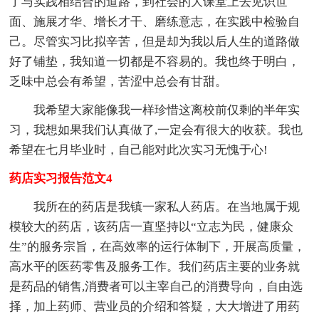
了与实践相结合的道路，到社会的大课堂上去见识世
面、施展才华、增长才干、磨练意志，在实践中检验自
己。尽管实习比拟辛苦，但是却为我以后人生的道路做
好了铺垫，我知道一切都是不容易的。我也终于明白，
乏味中总会有希望，苦涩中总会有甘甜。
我希望大家能像我一样珍惜这离校前仅剩的半年实
习，我想如果我们认真做了,一定会有很大的收获。我也
希望在七月毕业时，自己能对此次实习无愧于心!
药店实习报告范文4
我所在的药店是我镇一家私人药店。在当地属于规
模较大的药店，该药店一直坚持以“立志为民，健康众
生”的服务宗旨，在高效率的运行体制下，开展高质量，
高水平的医药零售及服务工作。我们药店主要的业务就
是药品的销售,消费者可以主宰自己的消费导向，自由选
择，加上药师、营业员的介绍和答疑，大大增进了用药