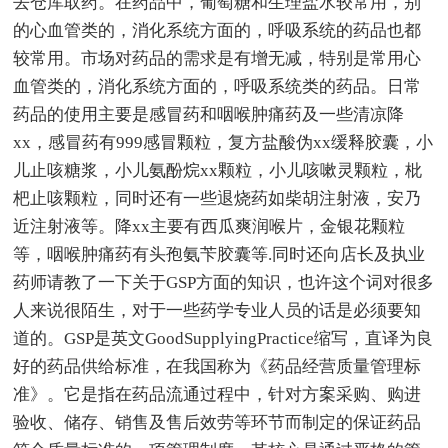
去仓库取药。在药品中，葡萄糖和生理盐水较常用，别
的心血管类的，消化系统方面的，呼吸系统的药品也都
较常用。市场对药品的需求是有增无减，特别是常用心
血管类的，消化系统方面的，呼吸系统类的药品。日常
药品的使用主要是感冒药和咽喉肿痛药及一些清凉降
xx，感冒药有999感冒颗粒，复方盐酸伪xx缓释胶囊，小
儿止咳糖浆，小儿氨酚烷xx颗粒，小儿咳嗽灵颗粒，枇
杷止咳颗粒，同时还有一些退烧药如柴胡注射液，安乃
近注射液等。降xx主要有西瓜爽润喉片，金银花颗粒
等，咽喉肿痛药有头孢氨苄胶囊等.同时还向店长及执业
药师请教了一下关于GSP方面的知识，也许这个词对很多
人来说很陌生，对于一些药学专业人员的话是必须要知
道的。GSP是英文GoodSupplyingPractice缩写，直译为良
好的药品供给标准，在我国称为《药品经营质量管理标
准》。它是指在药品流通过程中，针对方案采购、购进
验收、储存、销售及售后效劳等环节而制定的保证药品