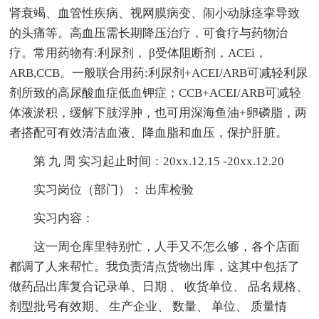
肾衰竭、血管性疾病、视网膜病变、闹小动脉痉挛导致
的头痛等。高血压需长期降压治疗，可食疗与药物治
疗。常用药物有:利尿剂， β受体阻断剂，ACEi，
ARB,CCB。一般联合用药:利尿剂+ACEI/ARB可减轻利尿
剂所致的高尿酸血症低血钾症；CCB+ACEI/ARB可减轻
体液淤积，缓解下肢浮肿，也可用深海鱼油+卵磷脂，两
者搭配可有效清洁血液、降血脂和血压，保护肝脏。
第 九 周 实习起止时间：20xx.12.15 -20xx.12.20
实习岗位（部门）： 出库检验
实习内容：
这一周仓库里特别忙，人手又不怎么够，各个店面
都调了人来帮忙。我负责清点货物出库，这其中包括了
做药品出库复合记录单、日期 、 收货单位、 品名规格、
剂型批号有效期、 生产企业、 数量、 单位、 质量情