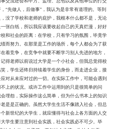
同事交流还会和甲方、监理、总包以及其他单位的打交
，“先做人，后做事”，我认为是非常有道理的。等到
足，没了学校和老师的庇护，我根本什么都不是，无论
是一张白纸，所以我应该要收起自己的天真烂漫，好好
学校和社会的距离：在学校，只有学习的氛围，毕竟学
成绩而努力。在那里是工作的场所，每个人都会为了获
存在着竞争，在竞争中就要不断学习别人先进的地方，
。记得老师以前说过大学是一个小社会，但我总觉得校
搞笑，学生还终归持续着学生的身份，而走进企业，接
去应对从未应对过的一切。在实际工作中，可能会遇到
用不上的状况。或许工作中运用到的只是很简单的问
我会埋怨，实际操作这么简单，但为什么书本上的知识
许老是是正确的。虽然大学生生活不像踏入社会，但总
一个新世纪的大学生，就应懂得与社会上各方面的人交
着大学生要注意到社会实践，社会实践必不可少。毕