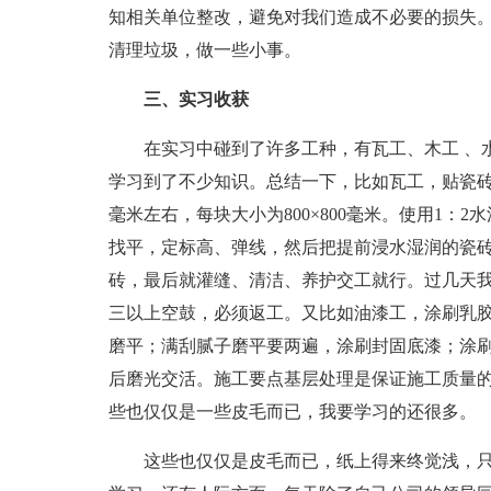
知相关单位整改，避免对我们造成不必要的损失
清理垃圾，做一些小事。
三、实习收获
在实习中碰到了许多工种，有瓦工、木工 、水电工
学习到了不少知识。总结一下，比如瓦工，贴瓷砖
毫米左右，每块大小为800×800毫米。使用1：
找平，定标高、弹线，然后把提前浸水湿润的瓷
砖，最后就灌缝、清洁、养护交工就行。过几天
三以上空鼓，必须返工。又比如油漆工，涂刷乳
磨平；满刮腻子磨平要两遍，涂刷封固底漆；涂
后磨光交活。施工要点基层处理是保证施工质量
些也仅仅是一些皮毛而已，我要学习的还很多。
这些也仅仅是皮毛而已，纸上得来终觉浅，只